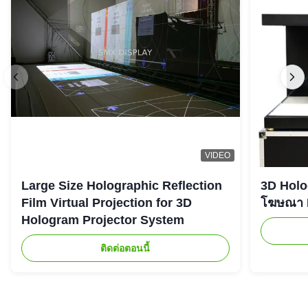
VIDEO
Large Size Holographic Reflection
3D Holog
Film Virtual Projection for 3D
โฆษณา L
Hologram Projector System
ติดต่อตอนนี้