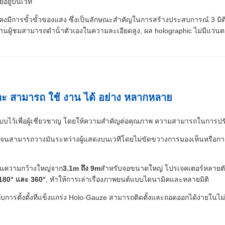
อยู่บนเวที
มีการขั้วขั้วของแสง ซึ่งเป็นลักษณะสําคัญในการสร้างประสบการณ์ 3 มิติแบ
ทํางานผู้ชมสามารถดําน้ําตัวเองในความละเอียดสูง, ผล holographic ไม่มีแว่นต
ละ สามารถ ใช้ งาน ได้ อย่าง หลากหลาย
แบบไว้เพื่อผู้เชี่ยวชาญ โดยให้ความสําคัญต่อคุณภาพ ความสามารถในกา
มากจนสามารถวางมันระหว่างผู้แสดงบนเวทีโดยไม่ขัดขวางการมองเห็นหรือ
กในความกว้างใหญ่จาก
3.1m ถึง 9m
สําหรับจอขนาดใหญ่ โปรเจคเตอร์หลายตัวสา
 180° และ 360°
, ทําให้การเล่าเรื่องภาพยนต์แบบไดนามิคและหลายมิติ
ับการตั้งตั้งที่แข็งแกร่ง Holo-Gauze สามารถติดตั้งและถอดออกได้ง่ายในไม