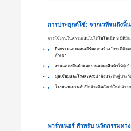
การประยุกต์ใช้: จากเวทีจนถึงพื
การใช้งานในความเป็นไปได้
โฮโลเน็ต 3 มิติ
มัน
กิจกรรมและคอนเสิร์ตสด:
สร้าง "การมีตัวต
ตัวเขา
งานแสดงสินค้าและงานแสดงสินค้า
ให้ผู้
มุสเซียมและโรงละคร:
นําสิ่งประดิษฐ์ประวั
โฆษณาแบรนด์:
เปิดตัวผลิตภัณฑ์ใหม่ ด้ว
พาร์ทเนอร์ สําหรับ นวัตกรรมท