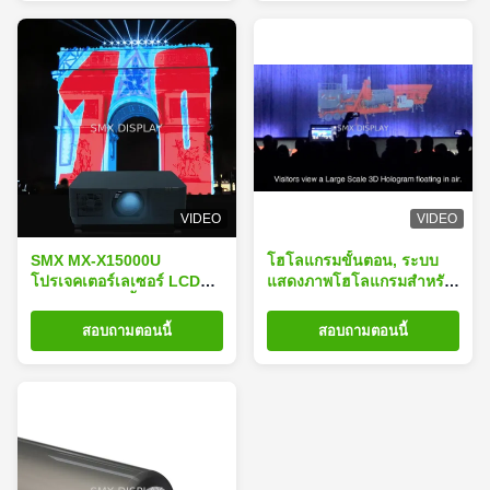
VIDEO
VIDEO
SMX MX-X15000U
โฮโลแกรมขั้นตอน, ระบบ
โปรเจคเตอร์เลเซอร์ LCD
แสดงภาพโฮโลแกรมสำหรับ
ระดับมืออาชีพขั้นสูง 15,000
งานแสดงสินค้า / คอนเสิร์ต
ลูเมน
กว้าง 10 เมตร
สอบถามตอนนี้
สอบถามตอนนี้