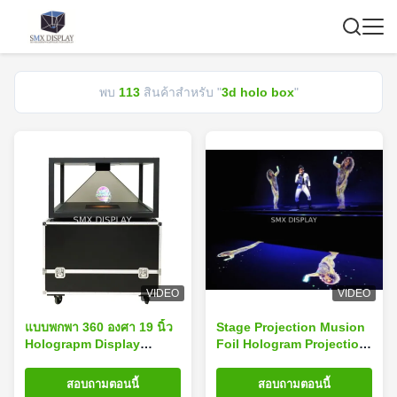
พบ
113
สินค้าสำหรับ "
3d holo box
"
VIDEO
VIDEO
แบบพกพา 360 องศา 19 นิ้ว
Stage Projection Musion
Holograpm Display
Foil Hologram Projection
Showcase Plug and Play
Equipment Reflective
ใช้สำหรับโฆษณา Display
Transparent Film
สอบถามตอนนี้
สอบถามตอนนี้