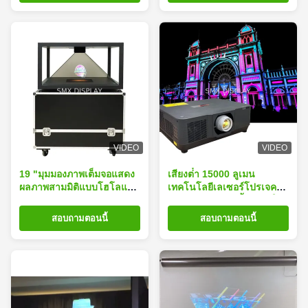
VIDEO
VIDEO
19 "มุมมองภาพเต็มจอแสดง
เสียงต่ํา 15000 ลูเมน
ผลภาพสามมิติแบบโฮโลแก
เทคโนโลยีเลเซอร์โปรเจคเต
รมแบบ 360 องศา
อร์สําหรับการติดตั้ง 3 มิติใน
ห้องพิพิธภัณฑ์
สอบถามตอนนี้
สอบถามตอนนี้