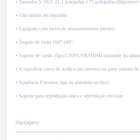
• Tamanho 5/ 10,1/ 21,5 polegadas e 75 polegadas (disponível
• Alto-falante incorporado
• Equipado com meios de armazenamento internos
• Ângulo de visão 160°-180°
• Suporte de cartão Tipo-C/SD/USB/HDMI (depende do tama
• A superfície curva de acrílico (no interior) na parte traseira d
• Aparência Estrutura: liga de alumínio+acrílico
• Suporte para reprodução única e reprodução em loop
Vantagens