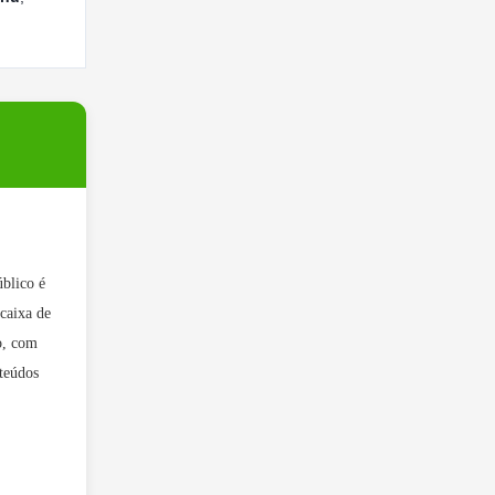
blico é
 caixa de
o, com
nteúdos