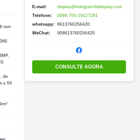
E-mail:
display@hologram3ddisplay.com
Telefone:
0086-755-29127281
whatsapp:
8613760256420
18 mm
WeChat:
008613760256420
080
BMP,
NG
CONSULTE AGORA
l, de
a ≤ 50
d/m²
 nu
,