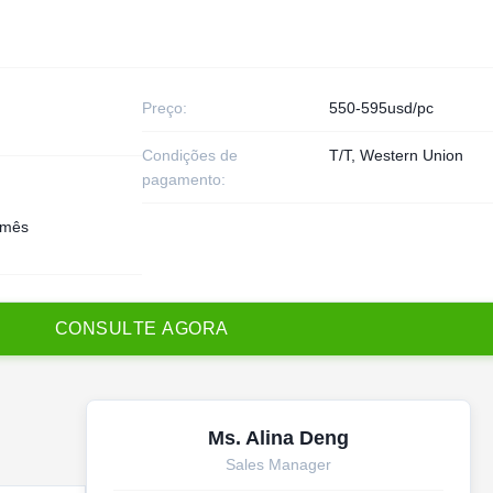
Preço:
550-595usd/pc
Condições de
T/T, Western Union
pagamento:
/mês
C
O
N
S
U
L
T
E
A
G
O
R
A
Ms. Alina Deng
Sales Manager