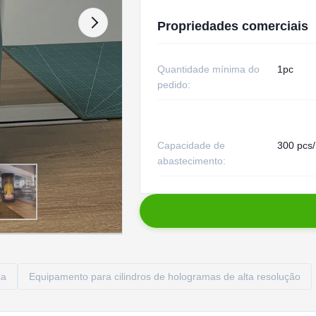
Propriedades comerciais
Quantidade mínima do
1pc
pedido:
Capacidade de
300 pcs
abastecimento:
ca
Equipamento para cilindros de hologramas de alta resolução