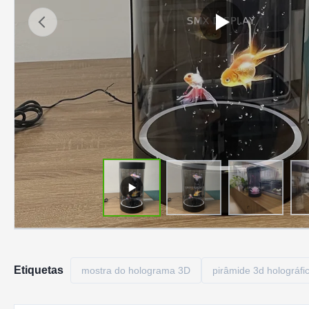
Etiquetas
mostra do holograma 3D
pirâmide 3d holográfi