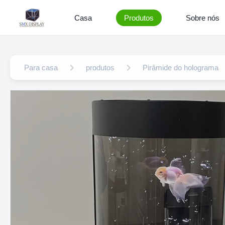
Casa
Produtos
Sobre nós
Para casa
produtos
Pirâmide do holograma