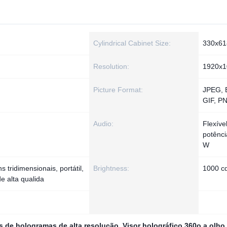
Cylindrical Cabinet Size:
330x6
Resolution:
1920x1
Picture Format:
JPEG, 
GIF, P
Audio:
Flexíve
potênci
W
s tridimensionais, portátil,
Brightness:
1000 c
e alta qualida
s de hologramas de alta resolução
,
Visor holográfico 360o a olho