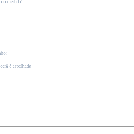
 sob medida)
nho)
o ecrã é espelhada