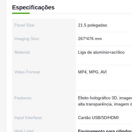
Especificações
Panel Size:
21.5 polegadas
Imaging Size:
267*476 mm
Material:
Liga de alumínio+acrílico
Video Format:
MP4, MPG, AVI
Features:
Efeito holográfico 3D, imagen
alta transparência, imagem d
Input Interface:
Cartão USB/SD/HDMI
High Light:
Equipamento para cilindro