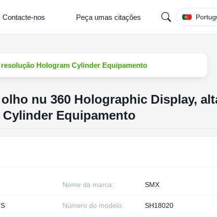
Contacte-nos
Peça umas citações
Portug
ta resolução Hologram Cylinder Equipamento
olho nu 360 Holographic Display, alt
 Cylinder Equipamento
Nome da marca:
SMX
HS
Número do modelo:
SH18020