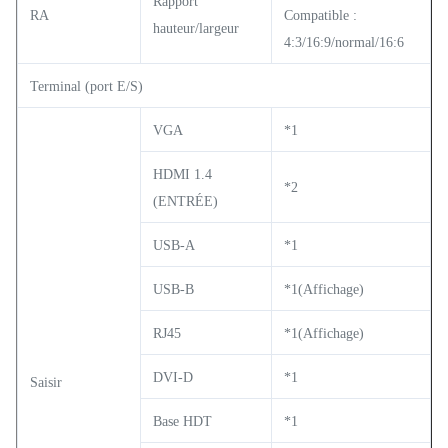
Rapport
RA
Compatible :
hauteur/largeur
4:3/16:9/normal/16:6
Terminal (port E/S)
VGA
*1
HDMI 1.4
*2
(ENTRÉE)
USB-A
*1
USB-B
*1(Affichage)
RJ45
*1(Affichage)
DVI-D
*1
Saisir
Base HDT
*1