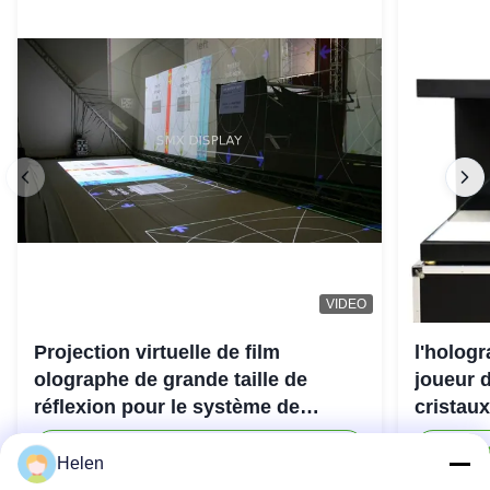
VIDEO
Projection virtuelle de film
l'holog
olographe de grande taille de
joueur d
réflexion pour le système de
cristaux
projecteur de l'hologramme 3D
Contactez-nous maintenant
C
Helen