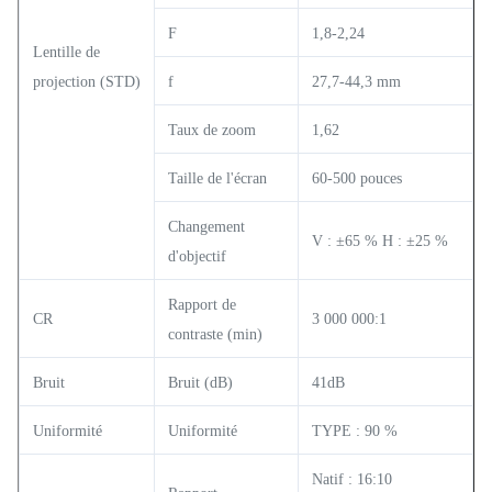
F
1,8-2,24
Lentille de
projection (STD)
f
27,7-44,3 mm
Taux de zoom
1,62
Taille de l'écran
60-500 pouces
Changement
V : ±65 % H : ±25 %
d'objectif
Rapport de
CR
3 000 000:1
contraste (min)
Bruit
Bruit (dB)
41dB
Uniformité
Uniformité
TYPE : 90 %
Natif : 16:10