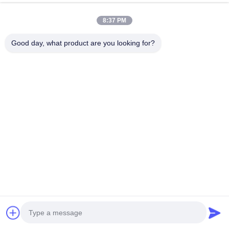
8:37 PM
Good day, what product are you looking for?
Ms. Alina Deng
Sales Manager
E-mail:
display@hologram3ddisplay.com
Télégramme:
0086-755-29127281
Je suis
8613760256420
désolé.:
Je suis sur
008613760256420
WeChat.:
Liens Rapides