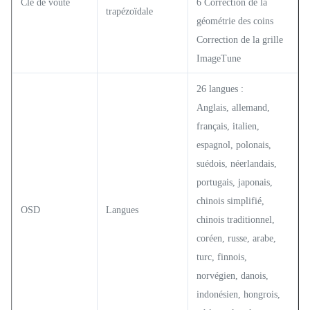
Clé de voûte
6 Correction de la
trapézoïdale
géométrie des coins
Correction de la grille
ImageTune
26 langues :
Anglais, allemand,
français, italien,
espagnol, polonais,
suédois, néerlandais,
portugais, japonais,
chinois simplifié,
OSD
Langues
chinois traditionnel,
coréen, russe, arabe,
turc, finnois,
norvégien, danois,
indonésien, hongrois,