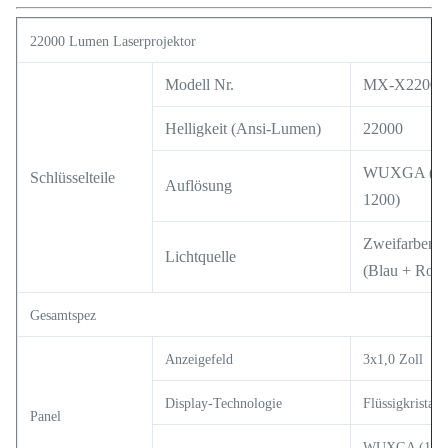
22000 Lumen Laserprojektor
Modell Nr.
MX-X2200
Helligkeit (Ansi-Lumen)
22000
WUXGA (19
Schlüsselteile
Auflösung
1200)
Zweifarbenla
Lichtquelle
(Blau + Rot)
Gesamtspez
Anzeigefeld
3x1,0 Zoll
Display-Technologie
Flüssigkristall
Panel
WUXGA (1920