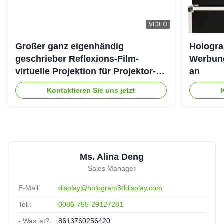
VIDEO
Großer ganz eigenhändig
Hologra
geschrieber Reflexions-Film-
Werbung
virtuelle Projektion für Projektor-
an
System des Hologramm-3D
Kontaktieren Sie uns jetzt
Ms. Alina Deng
Sales Manager
E-Mail:
display@hologram3ddisplay.com
Tel.:
0086-755-29127281
- Was ist?:
8613760256420