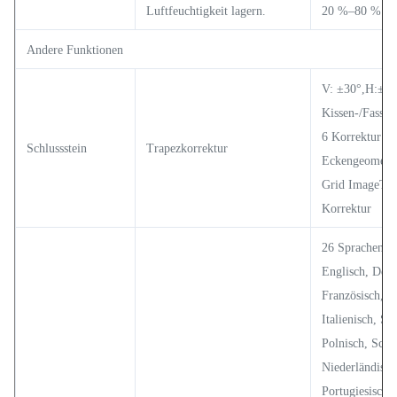
Luftfeuchtigkeit lagern.
20 %–80 %
Andere Funktionen
V: ±30°,H:±30
Kissen-/Fassko
6 Korrektur de
Schlussstein
Trapezkorrektur
Eckengeometri
Grid ImageTu
Korrektur
26 Sprachen:
Englisch, Deut
Französisch,
Italienisch, Sp
Polnisch, Schw
Niederländisch
Portugiesisch,