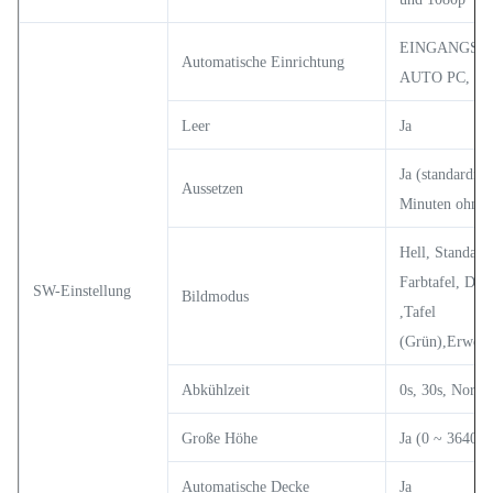
EINGANGSU
Automatische Einrichtung
AUTO PC,
Leer
Ja
Ja (standardmä
Aussetzen
Minuten ohne 
Hell, Standard
Farbtafel, D
SW-Einstellung
Bildmodus
,Tafel
(Grün),Erweite
Abkühlzeit
0s, 30s, Norma
Große Höhe
Ja (0 ~ 3640 m
Automatische Decke
Ja