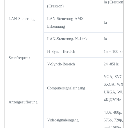
Ja (Crestron 1.
(Crestron)
LAN-Steuerung
LAN-Steuerung-AMX-
Ja
Erkennung
LAN-Steuerung-PJ-Link
Ja
H-Synch-Bereich
15 ~ 100 kHz
Scanfrequenz
V-Synch-Bereich
24~85Hz
VGA, SVGA,
SXGA, WXGA
Computersignaleingang
UXGA, WUX
4K@30Hz
Anzeigeauflösung
480i, 480p, 57
Videosignaleingang
576p, 720p, 1
und 1080p