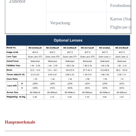
Zubehör
Fernbedienung
Karton (Standa
Verpackung
Flightcase (opt
Hauptmerkmale