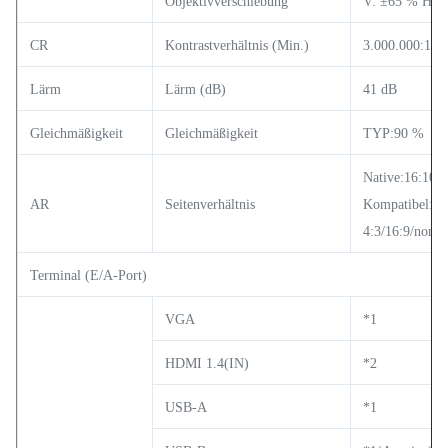
Objektivverschiebung
V: ±65 % H: 
CR
Kontrastverhältnis (Min.)
3.000.000:1
Lärm
Lärm (dB)
41 dB
Gleichmäßigkeit
Gleichmäßigkeit
TYP:90 %
Native:16:10
AR
Seitenverhältnis
Kompatibel:
4:3/16:9/norma
Terminal (E/A-Port)
VGA
*1
HDMI 1.4(IN)
*2
USB-A
*1