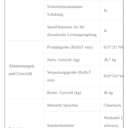
Sicherheitsredundante
Ja
Schaltung
Spezifikationen für die
Ja
dynamische Leistungsregelung
Produktgröße (BxHxT mm)
655*311*664
Netto. Gewicht (kg)
38,7 kg
Abmessungen
Verpackungsgröße (BxHxT
und Gewicht
810*741*442
mm)
Brutto. Gewicht (kg)
46 kg
Manuelle Sprachen
Chinesisch, En
Netzkabel (3 m
Standardzubehör
schwarz),