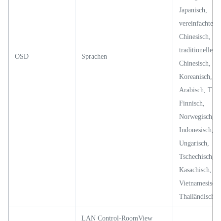
Japanisch,
vereinfachtes
Chinesisch,
traditionelles
OSD
Sprachen
Chinesisch,
Koreanisch, Ru
Arabisch, Türk
Finnisch,
Norwegisch, D
Indonesisch,
Ungarisch,
Tschechisch,
Kasachisch,
Vietnamesisch,
Thailändisch, 
LAN Control-RoomView