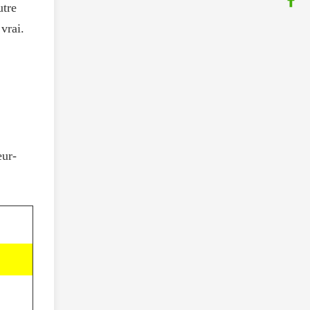
utre
vrai.
eur-