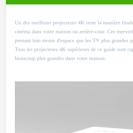
Un des meilleurs projecteurs 4K reste la manière fina
cinéma dans votre maison ou arrière-cour. Ces merveil
prenant loin moins d'espace que les TV plus grandes qu
Tous les projecteurs 4K supérieurs de ce guide sont ca
beaucoup plus grandes dans votre maison.