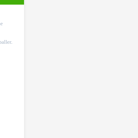
me
aller.