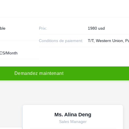
ble
Prix:
1980 usd
Conditions de paiement:
T/T, Western Union, P
CS/Month
D
e
m
a
n
d
e
z
m
a
i
n
t
e
n
a
n
t
Ms. Alina Deng
Sales Manager