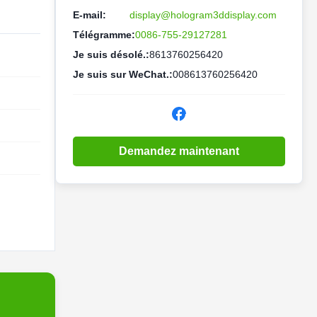
E-mail:
display@hologram3ddisplay.com
Télégramme:
0086-755-29127281
Je suis désolé.:
8613760256420
Je suis sur WeChat.:
008613760256420
Demandez maintenant