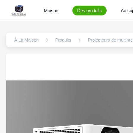
Maison
Des produits
Au suj
À La Maison
Produits
Projecteurs de multiméd