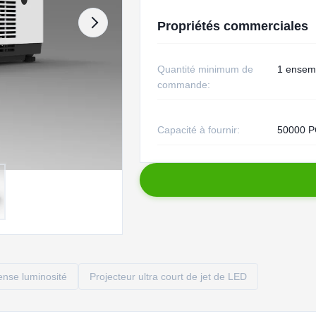
Propriétés commerciales
Quantité minimum de
1 ensem
commande:
Capacité à fournir:
50000 P
tense luminosité
Projecteur ultra court de jet de LED