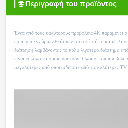
Περιγραφή του προϊόντος
Ένας από τους καλύτερους προβολείς 4K παραμένει ο 
εμπειρία εγχώριων θεάτρων στο σπίτι ή το κατώφλι σ
διάτρηση λαμβάνοντας το πολύ λιγότερο διάστημα από 
είναι εύκολο να συσκευαστούν. Όλοι οι τοπ προβολείς
μεγαλύτερες από οποιεσδήποτε από τις καλύτερες TV 