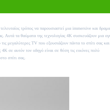
τελευταίος τρόπος να παρουσιαστεί μια immersive και δραμα
ας. Αυτά τα θαύματα της τεχνολογίας 4K συσκευάζουν μια ο
τις μεγαλύτερες TV που εξουσιάζουν πάντα το σπίτι σας και
 4K σε αυτόν τον οδηγό είναι σε θέση τις εικόνες πολύ
στο σπίτι σας.