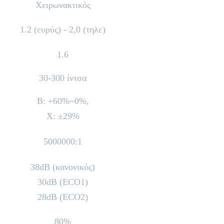
Χειρωνακτικός
1.2 (ευρύς) - 2,0 (τηλε)
1.6
30-300 ίντσα
Β: +60%~0%,
Χ: ±29%
5000000:1
38dB (κανονικός)
30dB (ECO1)
28dB (ECO2)
80%