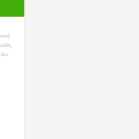
τική
γκώδη
 δεν