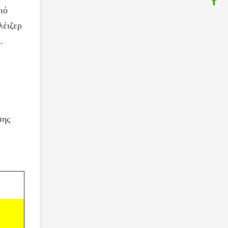
ιό
λέιζερ
.
σης