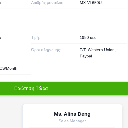
s
Αριθμός μοντέλου:
MX-VL650U
ο
Τιμή:
1980 usd
Όροι πληρωμής:
T/T, Western Union,
Paypal
CS/Month
Ε
ρ
ώ
τ
η
σ
η
Τ
ώ
ρ
α
Ms. Alina Deng
Sales Manager