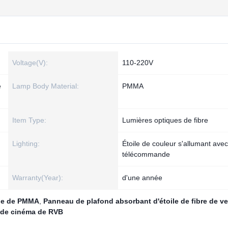
Voltage(V):
110-220V
e
Lamp Body Material:
PMMA
Item Type:
Lumières optiques de fibre
Lighting:
Étoile de couleur s'allumant avec
télécommande
Warranty(Year):
d'une année
ile de PMMA
,
Panneau de plafond absorbant d'étoile de fibre de ve
d de cinéma de RVB