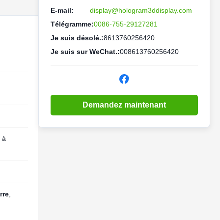
E-mail:
display@hologram3ddisplay.com
Télégramme:
0086-755-29127281
Je suis désolé.:
8613760256420
Je suis sur WeChat.:
008613760256420
Demandez maintenant
 à
rre
,