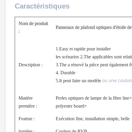
Caractéristiques
Nom de produit
Panneaux de plafond optiques d'étoile de
:
1.Easy et rapide pour installer
les scénarios 2.The applicables sont rela
Description :
3.The a rénové la pièce peut également êt
4. Durable
5.It peut faire un modèle
ou une coutu
Matière
Perles optiques de lampe de la fibre lin
première :
polyester board+
Featrue :
Exécution fine, installation simple, belle
lumière :
Couleur de RVB