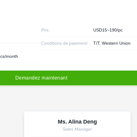
Prix:
USD15~190/pc
Conditions de paiement:
T/T, Western Union
cs/month
D
e
m
a
n
d
e
z
m
a
i
n
t
e
n
a
n
t
Ms. Alina Deng
Sales Manager