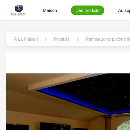
Maison
Des produits
Au suj
À La Maison
Produits
Panneaux de plafond ét