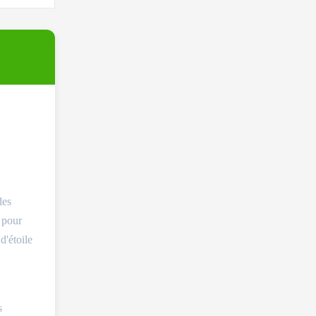
des
e pour
d'étoile
s