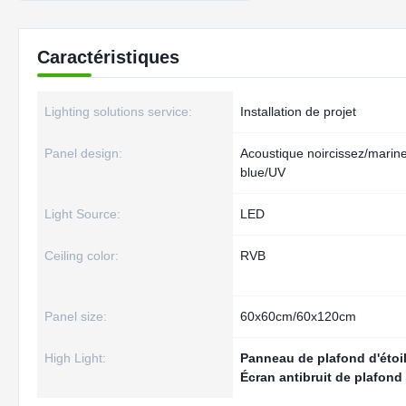
Caractéristiques
Lighting solutions service:
Installation de projet
Panel design:
Acoustique noircissez/marin
blue/UV
Light Source:
LED
Ceiling color:
RVB
Panel size:
60x60cm/60x120cm
High Light:
Panneau de plafond d'éto
Écran antibruit de plafon