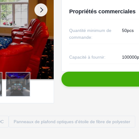
Propriétés commerciales
Quantité minimum de
50pcs
commande:
Capacité à fournir:
100000p
DC
Panneaux de plafond optiques d'étoile de fibre de polyester