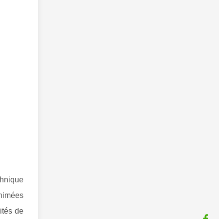
chnique
animées
ités de