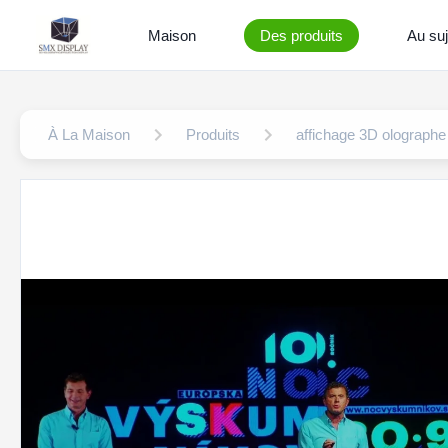
Maison
Des produits
Au suj
À La Maison
Produits
affichage 3D olographe