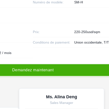
Numéro de modèle:
SM-H
Prix:
220-250usd/sqm
Conditions de paiement:
Union occidentale, T/
 / mois
D
e
m
a
n
d
e
z
m
a
i
n
t
e
n
a
n
t
Ms. Alina Deng
Sales Manager