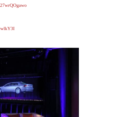
=r27wrQOgawo
DwlkY3I