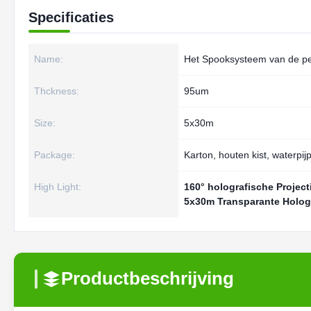
Specificaties
Name:
Het Spooksysteem van de p
Thckness:
95um
Size:
5x30m
Package:
Karton, houten kist, waterpij
High Light:
160° holografische Project
5x30m Transparante Holog
Productbeschrijving