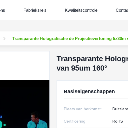
ons
Fabrieksreis
Kwaliteitscontrole
Contac
Transparante Holografische de Projectievertoning 5x30m
Transparante Hologr
van 95um 160°
Basiseigenschappen
Plaats van herkomst:
Duitslan
Certificering:
RoHS