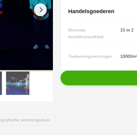
Handelsgoederen
Minimale
15 m 2
bestelhoeveelheid:
Toeleveringsvermogen:
10000m² 
ografische vertoningsdoos