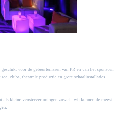
s geschikt voor de gebeurtenissen van PR en van het sponsori
ea, clubs, theatrale productie en grote schaalinstallaties.
t als kleine venstervertoningen zowel - wij kunnen de meest
gen.