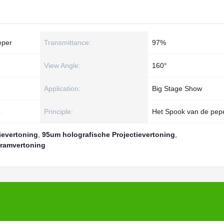
eper
Transmittance:
97%
View Angle:
160°
Application:
Big Stage Show
p
Principle:
Het Spook van de pep
ievertoning
,
95um holografische Projectievertoning
,
ramvertoning