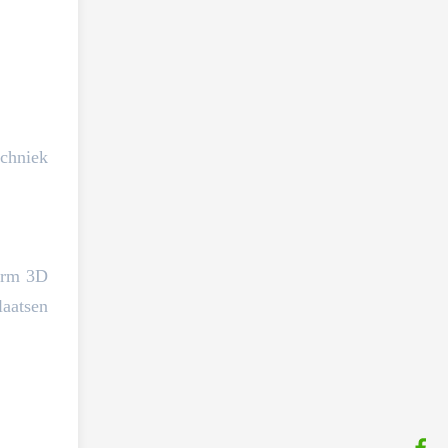
echniek
vorm 3D
laatsen