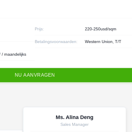
Prijs:
220-250usd/sqm
Betalingsvoorwaarden:
Western Union, T/T
/ maandelijks
N
U
A
A
N
V
R
A
G
E
N
Ms. Alina Deng
Sales Manager