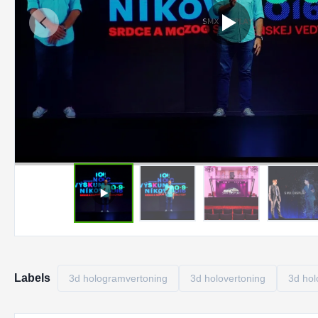
Labels
3d hologramvertoning
3d holovertoning
3d hol