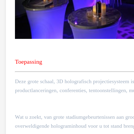
Toepassing
Deze grote schaal, 3D holografisch projectiesysteem i
productlanceringen, conferenties, tentoonstellingen, mus
Wat u zoekt, van grote stadiumgebeurtenissen aan groo
overweldigende holograminhoud voor u tot stand bren