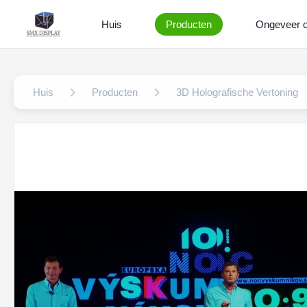
Huis
Producten
Ongeveer 
Huis
Producten
3D Holografische Vertoning