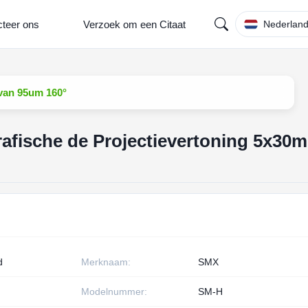
teer ons
Verzoek om een Citaat
Nederlan
 van 95um 160°
afische de Projectievertoning 5x30m
d
Merknaam:
SMX
Modelnummer:
SM-H