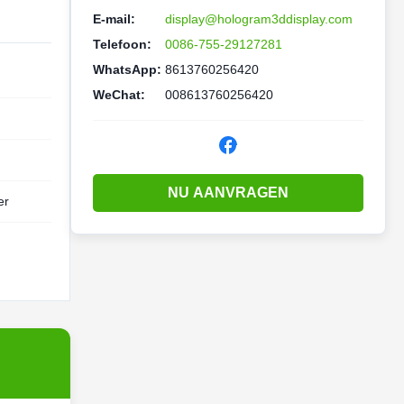
E-mail:
display@hologram3ddisplay.com
Telefoon:
0086-755-29127281
WhatsApp:
8613760256420
WeChat:
008613760256420
NU AANVRAGEN
er