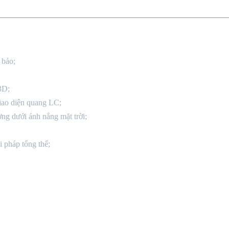
 bảo;
3D;
iao diện quang LC;
ờng dưới ánh nắng mặt trời;
 pháp tổng thể;