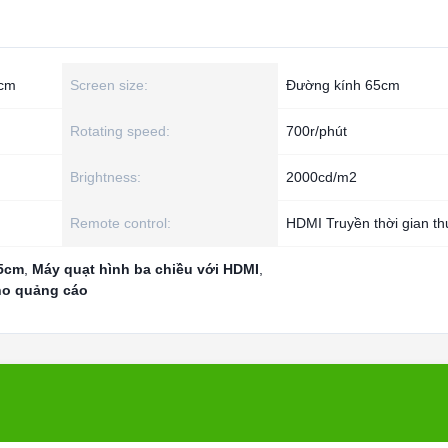
5cm
Screen size:
Đường kính 65cm
Rotating speed:
700r/phút
Brightness:
2000cd/m2
Remote control:
HDMI Truyền thời gian th
65cm
,
Máy quạt hình ba chiều với HDMI
,
ho quảng cáo