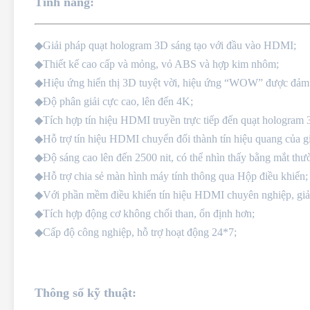
Tính năng:
◆Giải pháp quạt hologram 3D sáng tạo với đầu vào HDMI;
◆Thiết kế cao cấp và mỏng, vỏ ABS và hợp kim nhôm;
◆Hiệu ứng hiển thị 3D tuyệt vời, hiệu ứng “WOW” được đảm
◆Độ phân giải cực cao, lên đến 4K;
◆Tích hợp tín hiệu HDMI truyền trực tiếp đến quạt hologram 
◆Hỗ trợ tín hiệu HDMI chuyển đổi thành tín hiệu quang của g
◆Độ sáng cao lên đến 2500 nit, có thể nhìn thấy bằng mắt thư
◆Hỗ trợ chia sẻ màn hình máy tính thông qua Hộp điều khiển;
◆Với phần mềm điều khiển tín hiệu HDMI chuyên nghiệp, giải
◆Tích hợp động cơ không chổi than, ổn định hơn;
◆Cấp độ công nghiệp, hỗ trợ hoạt động 24*7;
Thông số kỹ thuật: