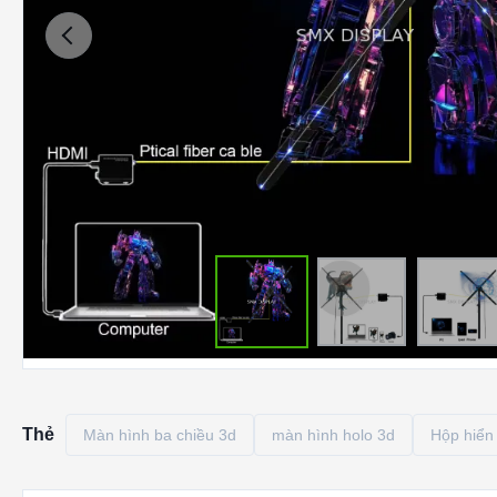
Thẻ
Màn hình ba chiều 3d
màn hình holo 3d
Hộp hiển 