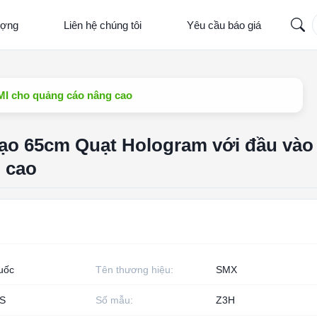
ượng
Liên hệ chúng tôi
Yêu cầu báo giá
MI cho quảng cáo nâng cao
tạo 65cm Quạt Hologram với đầu và
 cao
uốc
Tên thương hiệu:
SMX
S
Số mẫu:
Z3H