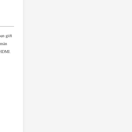
ạn giới
i màn
p HDMI.