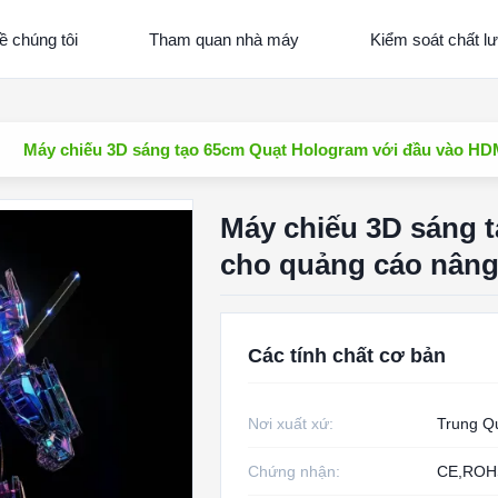
ề chúng tôi
Tham quan nhà máy
Kiểm soát chất l
Máy chiếu 3D sáng tạo 65cm Quạt Hologram với đầu vào HD
Máy chiếu 3D sáng 
cho quảng cáo nâng
Các tính chất cơ bản
Nơi xuất xứ:
Trung Q
Chứng nhận:
CE,ROH