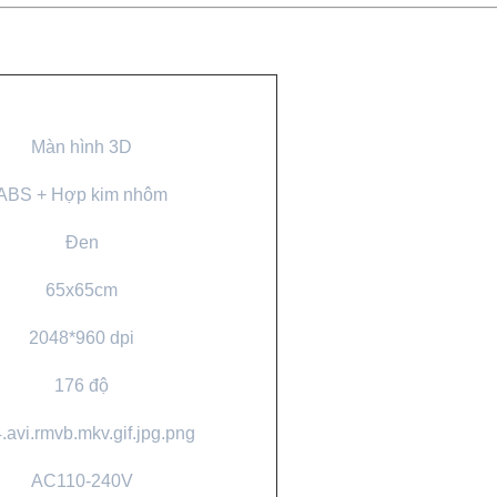
Màn hình 3D
ABS + Hợp kim nhôm
Đen
65x65cm
2048*960 dpi
176 độ
.avi.rmvb.mkv.gif.jpg.png
AC110-240V