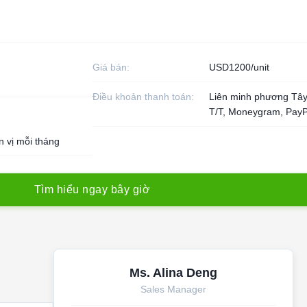
Giá bán:
USD1200/unit
Điều khoản thanh toán:
Liên minh phương Tây
T/T, Moneygram, PayP
 vị mỗi tháng
T
ì
m
h
i
ể
u
n
g
a
y
b
â
y
g
i
ờ
Ms. Alina Deng
Sales Manager