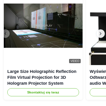
VIDEO
Large Size Holographic Reflection
Wyświet
Film Virtual Projection for 3D
Odtwarz
Hologram Projector System
audio W
Skontaktuj się teraz