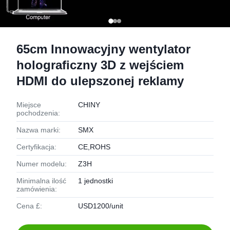
65cm Innowacyjny wentylator
holograficzny 3D z wejściem
HDMI do ulepszonej reklamy
Miejsce
CHINY
pochodzenia:
Nazwa marki:
SMX
Certyfikacja:
CE,ROHS
Numer modelu:
Z3H
Minimalna ilość
1 jednostki
zamówienia:
Cena £:
USD1200/unit