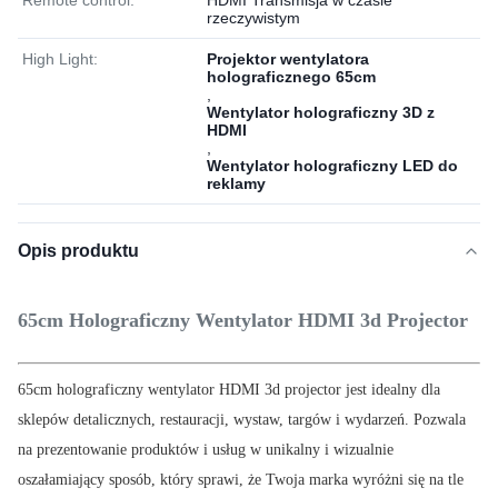
Remote control:
HDMI Transmisja w czasie
rzeczywistym
High Light:
Projektor wentylatora
holograficznego 65cm
,
Wentylator holograficzny 3D z
HDMI
,
Wentylator holograficzny LED do
reklamy
Opis produktu
65cm Holograficzny Wentylator HDMI 3d Projector
65cm holograficzny wentylator HDMI 3d projector jest idealny dla
sklepów detalicznych, restauracji, wystaw, targów i wydarzeń. Pozwala
na prezentowanie produktów i usług w unikalny i wizualnie
oszałamiający sposób, który sprawi, że Twoja marka wyróżni się na tle