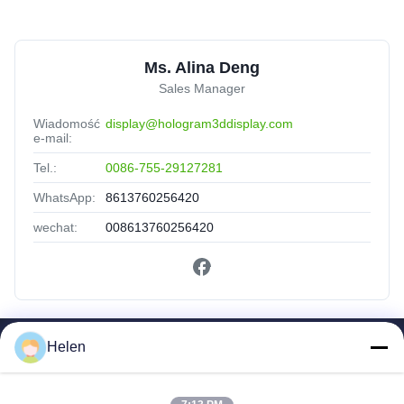
Ms. Alina Deng
Sales Manager
Wiadomość
display@hologram3ddisplay.com
e-mail:
Tel.:
0086-755-29127281
WhatsApp:
8613760256420
wechat:
008613760256420
Helen
Szybkie Linki
Dom