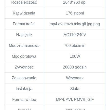
Rozdzielczość
2048*960 dpi
Kąt widzenia
176 stopni
Format treści
mp4.avi.rmvb.mkv.gif.jpg.png
Napięcie
AC110-240V
Moc znamionowa
700 obr./min
Moc obrotowa
100W
Żywotność
20000 godzin
Zastosowanie
Wewnątrz
Instalacja
Stała
Format wideo
MP4, AVI, RMVB, GIF