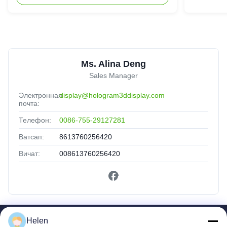
3D
Ms. Alina Deng
Sales Manager
Электронная
display@hologram3ddisplay.com
почта:
Телефон:
0086-755-29127281
Ватсап:
8613760256420
Вичат:
008613760256420
Helen
Быстрые Ссылки