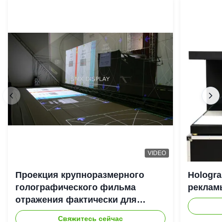
VIDEO
Проекция крупноразмерного
Hologr
голографического фильма
рекламы
отражения фактически для
системы репроектора Hologram
Свяжитесь сейчас