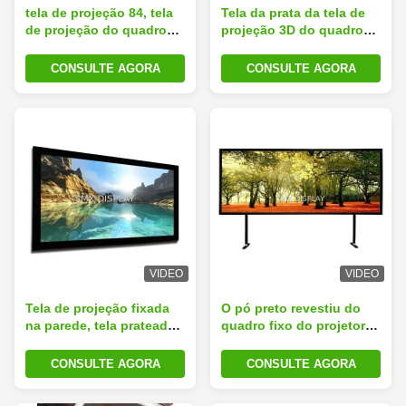
tela de projeção 84, tela
Tela da prata da tela de
de projeção do quadro
projeção 3D do quadro
fixo com alojamento de
fixo do teatro do cinema
alumínio preto
do projetor para o cinema
CONSULTE AGORA
CONSULTE AGORA
home
VIDEO
VIDEO
Tela de projeção fixada
O pó preto revestiu do
na parede, tela prateada
quadro fixo do projetor
3D do quadro fixo com
da tela do Cm o tamanho
veludo preto
10/15 de quadro
CONSULTE AGORA
CONSULTE AGORA