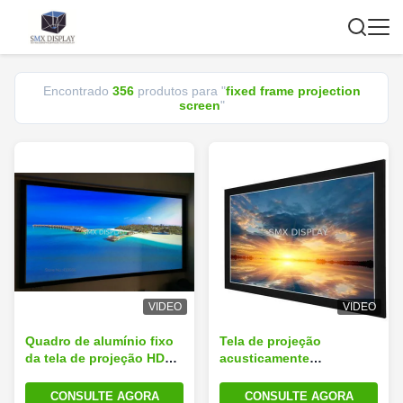
Encontrado
356
produtos para "
fixed frame projection
screen
"
VIDEO
VIDEO
Quadro de alumínio fixo
Tela de projeção
da tela de projeção HD
acusticamente
do quadro da montagem
transparente do quadro
da parede para o cinema
fixo da tela com quadro
CONSULTE AGORA
CONSULTE AGORA