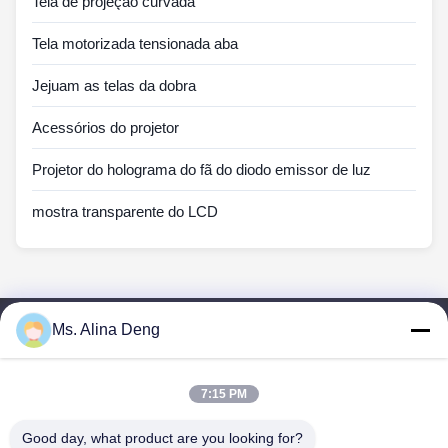
Tela de projeção curvada
Tela motorizada tensionada aba
Jejuam as telas da dobra
Acessórios do projetor
Projetor do holograma do fã do diodo emissor de luz
mostra transparente do LCD
Ms. Alina Deng
Links Rápidos
Casa
Produtos
7:15 PM
Sobre Nós
Good day, what product are you looking for?
Excursão Da Fábrica