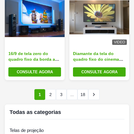
VIDEO
16/9 de tela zero do
Diamante da tela do
quadro fixo da borda anti
quadro fixo do cinema
- tela de projeção leve
anti - ângulo de visão do
para o cinema home
painel 170° do projetor
CONSULTE AGORA
CONSULTE AGORA
leve
1
2
3
...
18
Todas as categorias
Telas de projeção