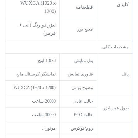
WUXGA (1920 x
کلیدی
قطعنامه
1200)
لیزر دو رنگ (آبی +
منبع نور
قرمز)
مشخصات کلی
پنل نمایش
3×1.0 اینچ
پانل
فناوری نمایش
نمایشگر کریستال مایع
وضوح بومی
WUXGA (1920 x 1200)
حالت عادی
20000 ساعت
طول عمر لیزر
حالت ECO
30000 ساعت
زوم/فوکوس
موتوری