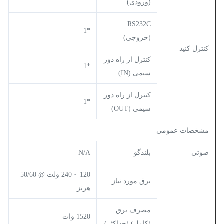
(ورودی)
RS232C
*1
(خروجی)
کنترل کنید
کنترل از راه دور
*1
سیمی (IN)
کنترل از راه دور
*1
سیمی (OUT)
مشخصات عمومی
صوتی
بلندگو
N/A
120 ~ 240 ولت @ 50/60
برق مورد نیاز
هرتز
مصرف برق
1520 وات
(کامل) (حداکثر)