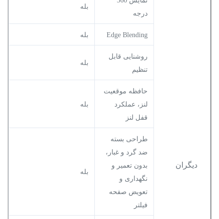
نمایش 360
بله
درجه
Edge Blending
بله
روشنایی قابل
بله
تنظیم
حافظه موقعیت
لنز، عملکرد
بله
قفل لنز
طراحی بسته
ضد گرد و غبار،
دیگران
بدون تعمیر و
بله
نگهداری و
تعویض صفحه
فیلتر