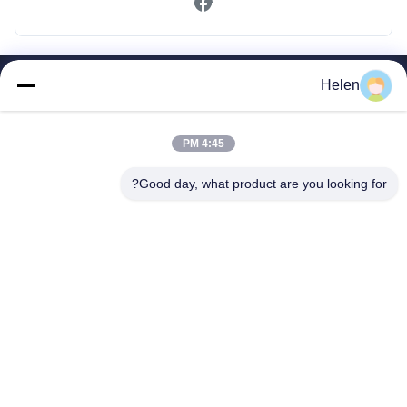
Helen
لینک های سریع
صفحه اصلی
محصولات
4:45 PM
درباره ما
Good day, what product are you looking for?
تور کارخانه
کنترل کیفیت
با ما تماس بگیرید
درخواست نقل قول
Shenzhen SMX Display Technology Co.,Ltd
86-13760256420
display@hologram3ddisplay.com