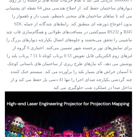
5000000:1 بازیابی می کند تا تمام جزئیات سایه های برجسته را بر روی
دیوارهای ساختمان حفظ کند. از اصلاح هندسی مش 64 نقطه ای پشتیبانی
می کند تا نماهای ساختمان های منحنی نامنظم، شیب دار و ناهموار را
بدون اعوجاج ذوزنقه ای منطبق کند. رابط‌های چندگانه از جمله SDI،
RJ45 و RS232 سیم‌کشی در مسافت‌های طولانی و همگام‌سازی قاب چند
ماشینی را تحقق می‌بخشند و جلوه‌های اتصال یکپارچه دیوارهای بزرگ را
برای نمایش‌های نور برجسته شهر تضمین می‌کنند. اختیاری 6 گروه از
لنزهای زوم الکتریکی قابل تعویض 0.53 پرتاب کوتاه تا 7.51 پرتاب بلند را
پوشش می دهد، که نیازهای طرح ریزی از ساختمان های باستانی کوچک
تا آسمان خراش های بسیار بلند را برآورده می کند. سیستم خنک کننده
چند گردشی یکپارچه صدای اجرا را تنها 41 دسی بل حفظ می کند و از
تداخل صدا در عملکرد شب جلوگیری می کند.