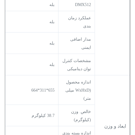
DMX512
بله
عملکرد زمان
بله
بندی
مدار اضافی
بله
ایمنی
مشخصات کنترل
بله
توان دینامیکی
اندازه محصول
(WxHxD میلی
655*311*664
متر)
خالص. وزن
38.7 کیلوگرم
(کیلوگرم)
ابعاد و وزن
اندازه بسته بندی