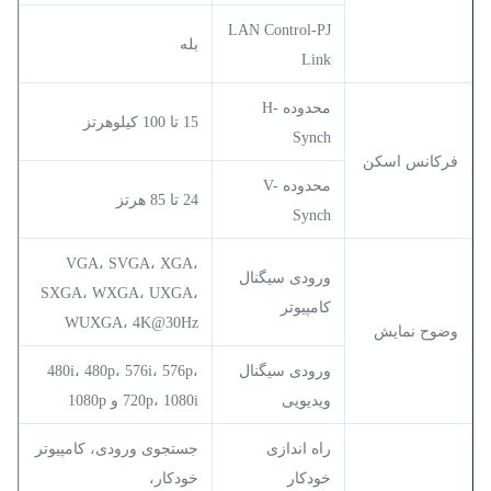
LAN Control-PJ
بله
Link
محدوده H-
15 تا 100 کیلوهرتز
Synch
فرکانس اسکن
محدوده V-
24 تا 85 هرتز
Synch
VGA، SVGA، XGA،
ورودی سیگنال
SXGA، WXGA، UXGA،
کامپیوتر
WUXGA، 4K@30Hz
وضوح نمایش
ورودی سیگنال
480i، 480p، 576i، 576p،
ویدیویی
720p، 1080i و 1080p
راه اندازی
جستجوی ورودی، کامپیوتر
خودکار
خودکار،