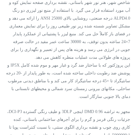
شاخص شهر، هنر نور شهر باستانی، نقشه برداری صفحه نمایش کوه و
آب مورد استفاده قرار می گیرد. با استفاده از منبع نور لیزری دو رنگ
ALPD4.0 درجه صنعتی، روشنایی بالای 25000 ANSI را ارائه می دهد و
مشکل تصاویر شسته شده زیر نور طبیعی روز را برای نمایش معماری
در فضای باز کاملاً حل می کند. منبع لیزر با پشتیبانی از عملکرد پایدار
7×24 ساعته بدون توقف، به 30000 ساعت عمر مفید در حالت صرفه
جویی در انرژی می رسد و هزینه های پس از تعمیر و نگهداری را برای
پروژه های طولانی مدت عملیات منظره کاهش می دهد.
این پروژکتور که با ساختار ضد گرد و غبار مهر و موم شده کامل IP5X و
پوشش ضد رطوبت داخلی ساخته شده است، به طور پایدار از -20 درجه
سانتیگراد تا +45 درجه سانتیگراد کار می کند و با مناطق دیدنی مرطوب
ساحلی، مکانهای بیرونی زمستان سرد شمالی و محیطهای تابستانی با
دمای بالا جنوبی سازگار است.
مجهز به تراشه DMD 0.96 اینچی 3DLP و طیف رنگی گسترده DCI-P3،
جزئیات رنگی قرمز و گرم را برای آجرهای ساختمانی باستانی، کنده
کاری روی چوب و نقشه برداری الگوی سنتی، با نسبت کنتراست پویا تا