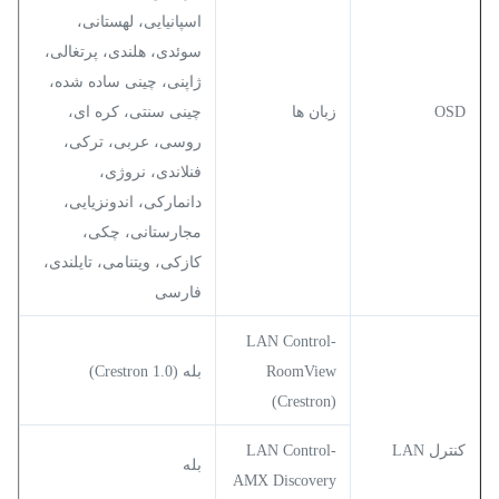
اسپانیایی، لهستانی،
سوئدی، هلندی، پرتغالی،
ژاپنی، چینی ساده شده،
OSD
زبان ها
چینی سنتی، کره ای،
روسی، عربی، ترکی،
فنلاندی، نروژی،
دانمارکی، اندونزیایی،
مجارستانی، چکی،
کازکی، ویتنامی، تایلندی،
فارسی
LAN Control-
RoomView
بله (Crestron 1.0)
(Crestron)
کنترل LAN
LAN Control-
بله
AMX Discovery