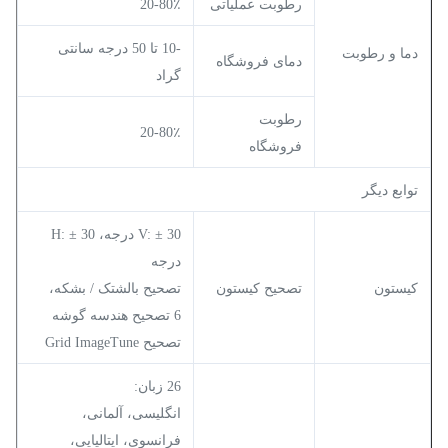
رطوبت عملیاتی
20-80٪
-10 تا 50 درجه سانتی
دما و رطوبت
دمای فروشگاه
گراد
رطوبت
20-80٪
فروشگاه
توابع دیگر
V: ± 30 درجه، H: ± 30
درجه
کیستون
تصحیح کیستون
تصحیح بالشتک / بشکه،
6 تصحیح هندسه گوشه
تصحیح Grid ImageTune
26 زبان:
انگلیسی، آلمانی،
فرانسوی، ایتالیایی،