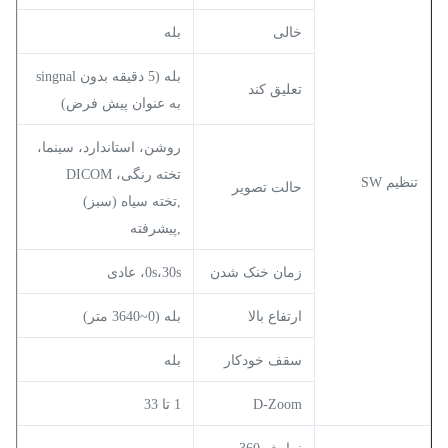
خالی
بله
بله (5 دقیقه بدون singnal
تعلیق کند
به عنوان پیش فرض)
روشن، استاندارد، سینما،
تخته رنگی، DICOM
تنظیم SW
حالت تصویر
,تخته سیاه (سبز)
,پیشرفته
زمان خنک شدن
0s،30s، عادی
ارتفاع بالا
بله (0~3640 متر)
سقف خودکار
بله
D-Zoom
1 تا 33