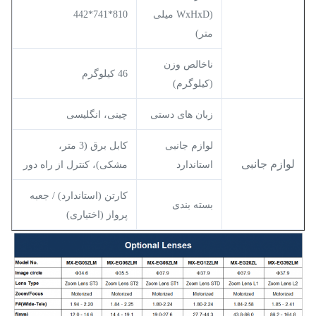
(WxHxD میلی
810*741*442
متر)
ناخالص وزن
46 کیلوگرم
(کیلوگرم)
زبان های دستی
چینی، انگلیسی
لوازم جانبی
کابل برق (3 متر،
لوازم جانبی
استاندارد
مشکی)، کنترل از راه دور
کارتن (استاندارد) / جعبه
بسته بندی
پرواز (اختیاری)