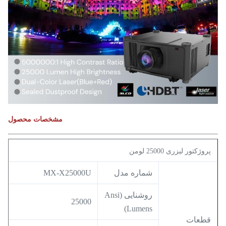
مشخصات محصول
پروژکتور لیزری 25000 لومن
شماره مدل
MX-X25000U
روشنایی (Ansi
25000
Lumens)
قطعات