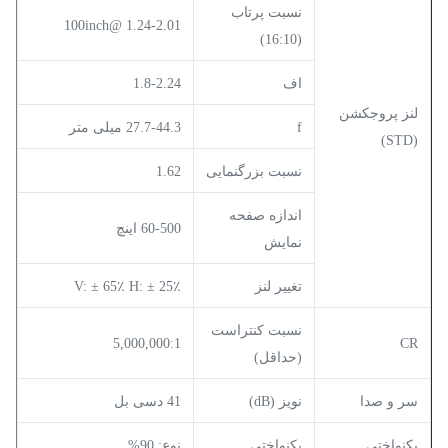
نسبت پرتاب
1.24-2.01 @100inch
(16:10)
اف
1.8-2.24
لنز پروجکشن
f
27.7-44.3 میلی متر
(STD)
نسبت بزرگنمایی
1.62
اندازه صفحه
60-500 اینچ
نمایش
تغییر لنز
V: ± 65٪ H: ± 25٪
نسبت کنتراست
5,000,000:1
CR
(حداقل)
سر و صدا
نویز (dB)
41 دسی بل
یکنواختی
یکنواختی
نوع: 90%