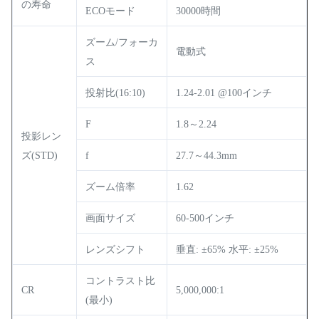
の寿命
ECOモード
30000時間
ズーム/フォーカ
電動式
ス
投射比(16:10)
1.24-2.01 @100インチ
F
1.8～2.24
投影レン
ズ(STD)
f
27.7～44.3mm
ズーム倍率
1.62
画面サイズ
60-500インチ
レンズシフト
垂直: ±65% 水平: ±25%
コントラスト比
CR
5,000,000:1
(最小)