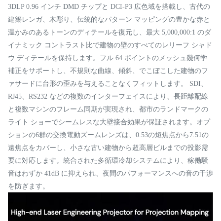
3DLP 0.96 インチ DMD チップと DCI-P3 広色域を搭載し、古代の
建築レンガ、木彫り、伝統的なパターン マッピングの豊かな赤と
温かみのあるトーンのディテールを復元し、最大 5,000,000:1 のダ
イナミック コントラスト比で建物の壁のすべてのレリーフ シャド
ウ ディテールを保持します。フル 64 ポイントのメッシュ幾何学
補正をサポートし、不規則な曲線、傾斜、でこぼこした建物のフ
ァサードに台形の歪みを与えることなくフィットします。 SDI、
RJ45、RS232 などの複数のインターフェイスにより、長距離配線
と複数マシンのフレーム同期が実現され、都市のランドマークの
ライト ショーでシームレスな大壁接合効果が保証されます。オプ
ションの6群の交換電動ズームレンズは、0.53の短焦点から7.51の
遠焦点をカバーし、小さな古い建物から超高層ビルまでの投影需
要に対応します。統合された多循環冷却システムにより、稼働騒
音はわずか 41dB に抑えられ、夜間のパフォーマンスへの音の干渉
を防ぎます。