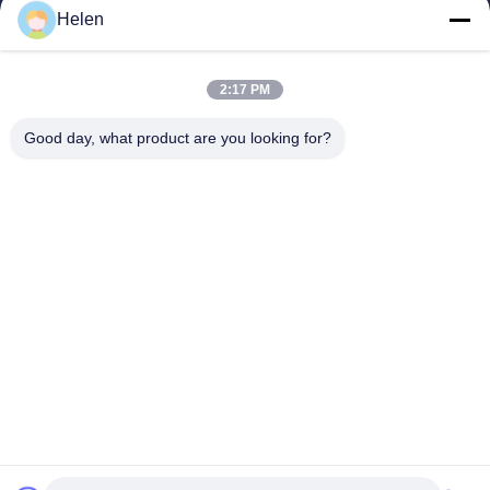
簡単なリンク
Helen
家
プロダクト
2:17 PM
私達について
工場旅行
Good day, what product are you looking for?
品質管理
私達に連絡しなさい
引用を要求しなさい
Shenzhen SMX Display Technology Co.,Ltd
86-13760256420
display@hologram3ddisplay.com
私たちをフォローしてください