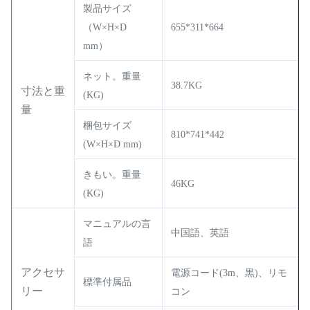
製品サイズ
（W×H×D
655*311*664
mm）
ネット。重量
38.7KG
寸法と重
(KG)
量
梱包サイズ
810*741*442
(W×H×D mm)
きもい。重量
46KG
(KG)
マニュアルの言
中国語、英語
語
アクセサ
電源コード(3m、黒)、リモ
標準付属品
リー
コン