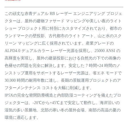
この頑丈な赤青デュアル RB レーザー エンジニアリング プロジェ
クターは、屋外の建物ファサード マッピングや美しい夜のライト
ショー プロジェクト用に特別にカスタマイズされており、都市の
ランドマークの壁投影、古代都市のライト アート、山と水のスク
リーン マッピングに広く採用されています。産業グレードの
ALPD4.0 デュアルカラー レーザー光源を採用し、25000 ANSI の
高輝度を実現し、屋外の建築投影における自然光の下での画像の
色褪せの問題を完全に解決します。安定した 7 時間×24 時間のノ
ンストップ運用をサポートするレーザー光源は、省エネ モードで
30,000 時間の耐用年数に達し、長期の景観運用プロジェクトのア
フターメンテナンス コストを大幅に削減します。
IP5Xの完全な密閉防塵構造と内部防湿コーティングを備えたプロ
ジェクターは、-20℃から+45℃まで安定して動作し、海岸沿いの
湿気の多い景勝地、北部の寒い冬の屋外会場、南部の高温の夏の
環境に適応します。