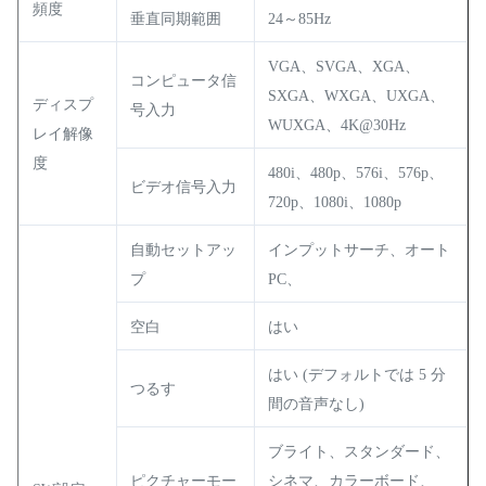
頻度
垂直同期範囲
24～85Hz
VGA、SVGA、XGA、
コンピュータ信
SXGA、WXGA、UXGA、
ディスプ
号入力
WUXGA、4K@30Hz
レイ解像
度
480i、480p、576i、576p、
ビデオ信号入力
720p、1080i、1080p
自動セットアッ
インプットサーチ、オート
プ
PC、
空白
はい
はい (デフォルトでは 5 分
つるす
間の音声なし)
ブライト、スタンダード、
ピクチャーモー
シネマ、カラーボード、