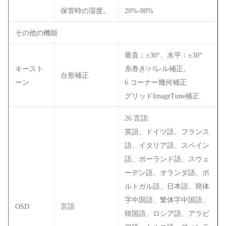
保管時の湿度。
20%-80%
その他の機能
垂直：±30°、水平：±30°
キースト
糸巻き/バレル補正、
台形補正
ーン
6 コーナー幾何補正
グリッドImageTune補正
26 言語:
英語、ドイツ語、フランス
語、イタリア語、スペイン
語、ポーランド語、スウェ
ーデン語、オランダ語、ポ
ルトガル語、日本語、簡体
字中国語、繁体字中国語、
OSD
言語
韓国語、ロシア語、アラビ