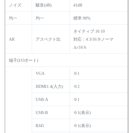
ノイズ
騒音(dB)
41dB
均一
均一
標準:90%
ネイティブ:16:10
AR
アスペクト比
対応：4:3/16:9/ノーマ
ル/16:6
端子(I/Oポート)
VGA
※1
HDMI1.4(入力)
※2
USB-A
※1
USB-B
※1(表示)
RJ45
※1(表示)