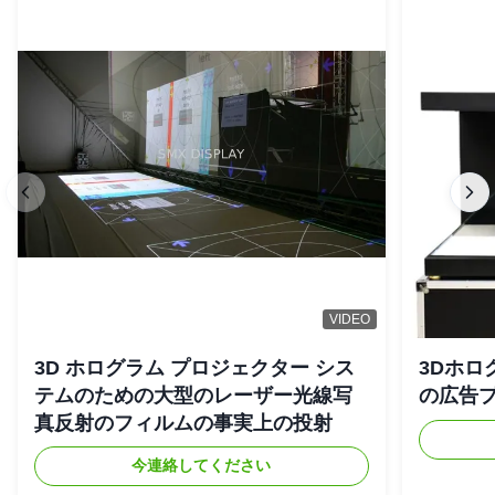
VIDEO
3D ホログラム プロジェクター シス
3Dホロ
テムのための大型のレーザー光線写
の広告
真反射のフィルムの事実上の投射
今連絡してください