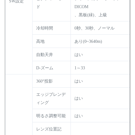
SW設定
ド
DICOM
、黒板(緑)、上級
冷却時間
0秒、30秒、ノーマル
高地
あり(0~3640m)
自動天井
はい
D-ズーム
1～33
360°投影
はい
エッジブレンデ
はい
ィング
明るさ調整可能
はい
レンズ位置記