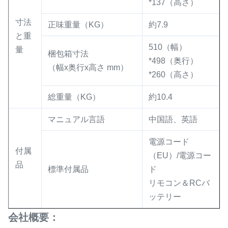
*137（高さ）
寸法
正味重量（KG）
約7.9
と重
510（幅）
量
梱包箱寸法
*498（奥行）
（幅x奥行x高さ mm）
*260（高さ）
総重量（KG）
約10.4
マニュアル言語
中国語、英語
電源コード
付属
（EU）/電源コー
品
標準付属品
ド
リモコン＆RCバ
ッテリー
会社概要：