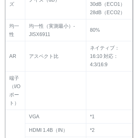
ズ
30dB（ECO1）
28dB（ECO2）
均一
均一性（実測最小）-
80%
性
JISX6911
ネイティブ：
AR
アスペクト比
16:10 対応：
4:3/16:9
端子
（I/O
ポー
ト）
VGA
*1
HDMI 1.4B（IN）
*2