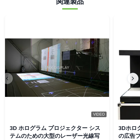
関連製品
VIDEO
3D ホログラム プロジェクター シス
3Dホロ
テムのための大型のレーザー光線写
の広告