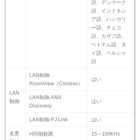
語、デンマーク
語、インドネシ
ア語、ハンガリ
ー語、チェコ
語、カザフ語、
ベトナム語、タ
イ語、ペルシャ
語
LAN制御-
はい
RoomView（Crestron）
LAN
LAN制御-AMX
制御
はい
Discovery
LAN制御-PJ Link
はい
走査
H同期範囲
15～100KHz