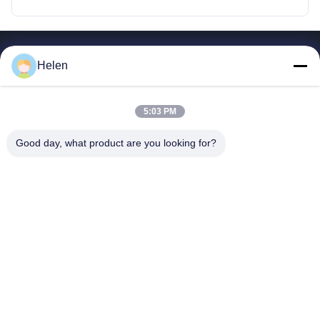
簡単なリンク
Helen
家
プロダクト
5:03 PM
私達について
Good day, what product are you looking for?
工場旅行
品質管理
私達に連絡しなさい
引用を要求しなさい
Shenzhen SMX Display Technology Co.,Ltd
0086-13760256420
display@hologram3ddisplay.com