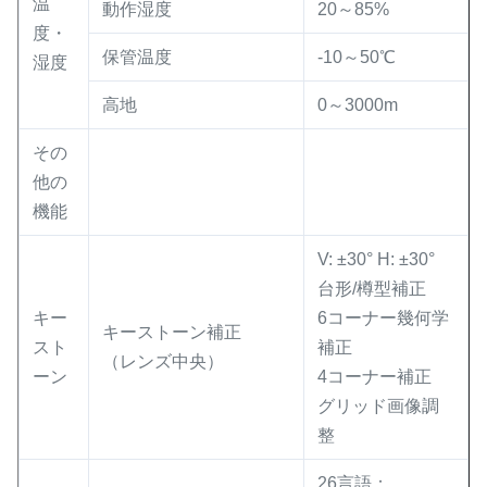
温
動作湿度
20～85%
度・
保管温度
-10～50℃
湿度
高地
0～3000m
その
他の
機能
V: ±30° H: ±30°
台形/樽型補正
キー
6コーナー幾何学
キーストーン補正
スト
補正
（レンズ中央）
ーン
4コーナー補正
グリッド画像調
整
26言語：