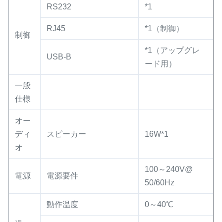
RS232
*1
RJ45
*1（制御）
制御
*1（アップグレ
USB-B
ード用）
一般
仕様
オー
ディ
スピーカー
16W*1
オ
100～240V@
電源
電源要件
50/60Hz
動作温度
0～40℃