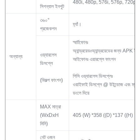
480i, 480p, 576i, 576p, 720p,
সিগন্যাল ইনপুট
৩৬০°
হ্যাঁ।
প্রজেকশন
স্মার্টফোনঃ
অ্যান্ড্রয়েডঃঅ্যান্ড্রয়েডের জন্য APK ইন
ওয়্যারলেস
অন্যান্য
আইফোনঃ এয়ারপ্লে ফাংশন
ডিসপ্লে
পিসি ওয়্যারলেস ডিসপ্লেঃ
(বিকল্প ফাংশন)
ওয়াইফাই ডিসপ্লে @ উইন্ডোজ এবং ম্যাক 
ডংলে দিয়ে
MAX মাত্রা
(WxDxH
405 (W) *358 ((D) *137 ((H)
মিমি)
নেট ওজন