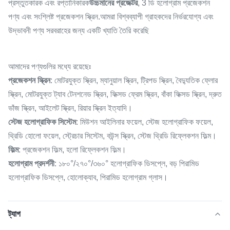
প্রস্তুতকারক এবং রপ্তানিকারক
উচ্চমানের প্রজেক্টর
, 3 ডি হলোগ্রাম প্রজেকশন
পণ্য এবং সংশ্লিষ্ট প্রজেকশন স্ক্রিন.আমরা বিশ্বব্যাপী গ্রাহকদের নির্ভরযোগ্য এবং
উদ্ভাবনী পণ্য সরবরাহের জন্য একটি খ্যাতি তৈরি করেছি
আমাদের পণ্যগুলির মধ্যে রয়েছেঃ
প্রজেকশন স্ক্রিন
: মোটরযুক্ত স্ক্রিন, ম্যানুয়াল স্ক্রিন, ট্রিপড স্ক্রিন, বৈদ্যুতিক ফ্লোর
স্ক্রিন, মোটরযুক্ত ট্যাব টেনশনেড স্ক্রিন, ফিক্সড ফ্রেম স্ক্রিন, বাঁকা ফিক্সড স্ক্রিন, দ্রুত
ভাঁজ স্ক্রিন, আইলেট স্ক্রিন, রিয়ার স্ক্রিন ইত্যাদি।
স্টেজ হলোগ্রাফিক সিস্টেম
: মিউশন আইলিনার ফয়েল, স্টেজ হলোগ্রাফিক ফয়েল,
থ্রিডি হোলো ফয়েল, স্ট্রেচার সিস্টেম, বউন্স স্ক্রিন, স্টেজ থ্রিডি রিফ্লেকশন ফিল্ম।
ফিল্ম
: প্রজেকশন ফিল্ম, হলো রিফ্লেকশন ফিল্ম।
হলোগ্রাম প্রদর্শনী
: ১৮০°/২৭০°/৩৬০° হলোগ্রাফিক ডিসপ্লে, বড় পিরামিড
হলোগ্রাফিক ডিসপ্লে, হোলোক্যাব, পিরামিড হলোগ্রাম গ্লাস।
ট্যাগ