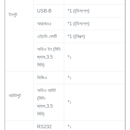
USB-B
*1 ((ডিসপ্লে)
ইনপুট
আরজে৪৫
*1 ((ডিসপ্লে)
এইচডি বেসটি
*1 ((বিকল্প)
অডিও ইন (মিনি
জ্যাক,3.5
*১
মিমি)
ভিজিএ
*১
অডিও আউট
আউটপুট
(মিনি-
*১
জ্যাক,3.5
মিমি)
RS232
*১