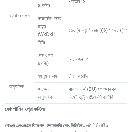
- সাতটা।9
((কেজি)
মাত্রা ও ওজন
প্যাকেজিং বক্সের
মাত্রা
৫১০ (ডাব্লু) * ৪৯৮ ((ডি) * ২৬০ ((এইচ)
(WxDxH
মিমি)
মোট ওজন
~ ১০ জন।4
(কেজি)
ম্যানুয়াল ভাষা
চীনা, ইংরেজি
আনুষাঙ্গিক
স্ট্যান্ডার্ড
পাওয়ার কর্ড (EU) / পাওয়ার কর্ড
আনুষাঙ্গিক
রিমোট কন্ট্রোল&আরসি ব্যাটারি
কোম্পানির প্রোফাইলঃ
শেঞ্জেন এসএমএক্স ডিসপ্লে টেকনোলজি কোং লিমিটেড
একটি শীর্ষস্থানীয়