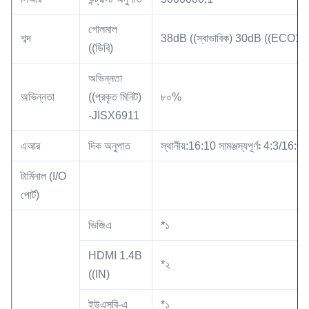
গোলমাল
শব্দ
38dB ((স্বাভাবিক) 30dB ((ECO1
((ডিবি)
অভিন্নতা
অভিন্নতা
((প্রকৃত মিনিট)
৮০%
-JISX6911
এআর
দিক অনুপাত
স্থানীয়:16:10 সামঞ্জস্যপূর্ণঃ 4:3/16:9
টার্মিনাল (I/O
পোর্ট)
ভিজিএ
*১
HDMI 1.4B
*২
((IN)
ইউএসবি-এ
*১