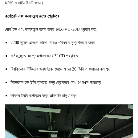
ডিজিটাল সাইন ইনস্টলেশন।
কর্পোরেট এবং কনফারেন্স রুমের শ্রেষ্ঠত্ব
বোর্ড রুম এবং কনফারেন্স হলের জন্য, MX-VL720U প্রদান করেঃ
7200 লুমেন এমনকি আলো দিয়েও পরিষ্কার দৃশ্যমানতার জন্য
সঠিক ব্র্যান্ড রঙ পুনরুত্পাদন জন্য 3LCD প্রযুক্তি
বিরক্তিকর মিটিংয়ের জন্য ইকো মোডে মাত্র 30 ডিবি এ ফ্যানের কম শব্দ
সিউমলেস রুম ইন্টিগ্রেশনের জন্য ক্রেস্ট্রন এবং এএমএক্স সামঞ্জস্য
কার্যকর মিটিং রূপান্তর জন্য তাত্ক্ষণিক চালু / বন্ধ