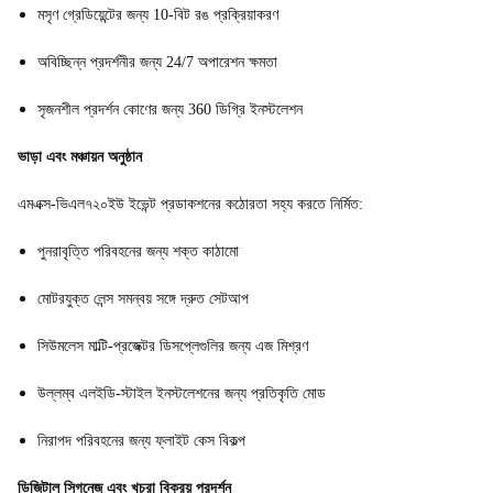
মসৃণ গ্রেডিয়েন্টের জন্য 10-বিট রঙ প্রক্রিয়াকরণ
অবিচ্ছিন্ন প্রদর্শনীর জন্য 24/7 অপারেশন ক্ষমতা
সৃজনশীল প্রদর্শন কোণের জন্য 360 ডিগ্রি ইনস্টলেশন
ভাড়া এবং মঞ্চায়ন অনুষ্ঠান
এমএক্স-ভিএল৭২০ইউ ইভেন্ট প্রডাকশনের কঠোরতা সহ্য করতে নির্মিত:
পুনরাবৃত্তি পরিবহনের জন্য শক্ত কাঠামো
মোটরযুক্ত লেন্স সমন্বয় সঙ্গে দ্রুত সেটআপ
সিউমলেস মাল্টি-প্রজেক্টর ডিসপ্লেগুলির জন্য এজ মিশ্রণ
উল্লম্ব এলইডি-স্টাইল ইনস্টলেশনের জন্য প্রতিকৃতি মোড
নিরাপদ পরিবহনের জন্য ফ্লাইট কেস বিকল্প
ডিজিটাল সিগনেজ এবং খুচরা বিক্রয় প্রদর্শন