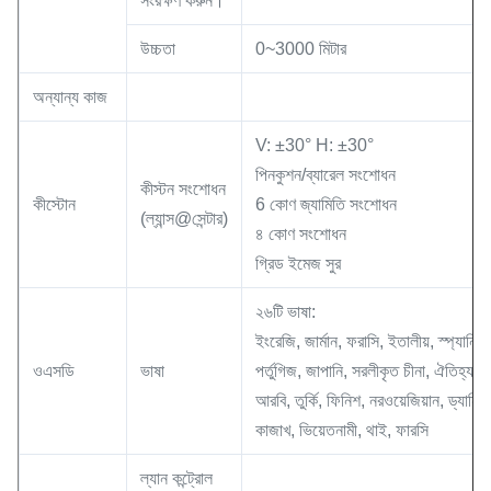
সংরক্ষণ করুন।
উচ্চতা
0~3000 মিটার
অন্যান্য কাজ
V: ±30° H: ±30°
পিনকুশন/ব্যারেল সংশোধন
কীস্টন সংশোধন
কীস্টোন
6 কোণ জ্যামিতি সংশোধন
(ল্যান্স@সেন্টার)
৪ কোণ সংশোধন
গ্রিড ইমেজ সুর
২৬টি ভাষা:
ইংরেজি, জার্মান, ফরাসি, ইতালীয়, স্প্যানি
ওএসডি
ভাষা
পর্তুগিজ, জাপানি, সরলীকৃত চীনা, ঐতিহ্যবাহী
আরবি, তুর্কি, ফিনিশ, নরওয়েজিয়ান, ড্যানিশ,ই
কাজাখ, ভিয়েতনামী, থাই, ফারসি
ল্যান কন্ট্রোল