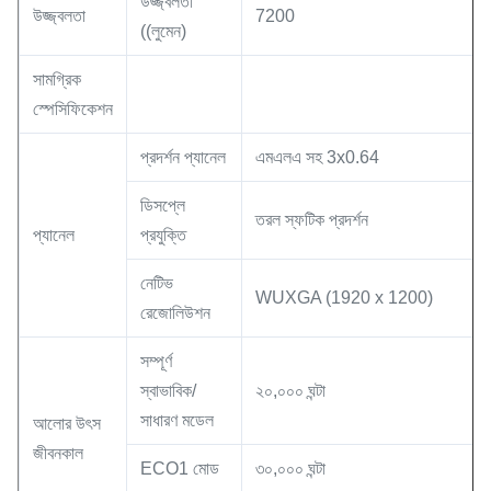
উজ্জ্বলতা
উজ্জ্বলতা
7200
((লুমেন)
সামগ্রিক
স্পেসিফিকেশন
প্রদর্শন প্যানেল
এমএলএ সহ 3x0.64
ডিসপ্লে
তরল স্ফটিক প্রদর্শন
প্যানেল
প্রযুক্তি
নেটিভ
WUXGA (1920 x 1200)
রেজোলিউশন
সম্পূর্ণ
স্বাভাবিক/
২০,০০০ ঘন্টা
সাধারণ মডেল
আলোর উৎস
জীবনকাল
ECO1 মোড
৩০,০০০ ঘন্টা