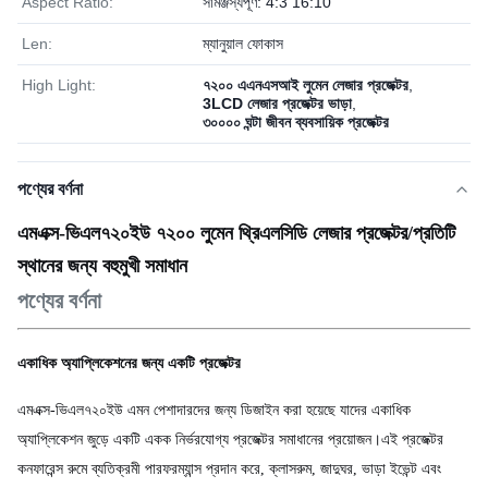
Aspect Ratio:
সামঞ্জস্যপূর্ণ: 4:3 16:10
Len:
ম্যানুয়াল ফোকাস
High Light:
৭২০০ এএনএসআই লুমেন লেজার প্রজেক্টর
,
3LCD লেজার প্রজেক্টর ভাড়া
,
৩০০০০ ঘন্টা জীবন ব্যবসায়িক প্রজেক্টর
পণ্যের বর্ণনা
এমএক্স-ভিএল৭২০ইউ ৭২০০ লুমেন থ্রিএলসিডি লেজার প্রজেক্টর/প্রতিটি
স্থানের জন্য বহুমুখী সমাধান
পণ্যের বর্ণনা
একাধিক অ্যাপ্লিকেশনের জন্য একটি প্রজেক্টর
এমএক্স-ভিএল৭২০ইউ এমন পেশাদারদের জন্য ডিজাইন করা হয়েছে যাদের একাধিক
অ্যাপ্লিকেশন জুড়ে একটি একক নির্ভরযোগ্য প্রজেক্টর সমাধানের প্রয়োজন।এই প্রজেক্টর
কনফারেন্স রুমে ব্যতিক্রমী পারফরম্যান্স প্রদান করে, ক্লাসরুম, জাদুঘর, ভাড়া ইভেন্ট এবং