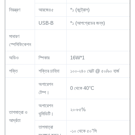
নিয়ন্ত্রণ
আরজে৪৫
*১ (কন্ট্রোল)
USB-B
*১ (আপগ্রেডের জন্য)
সাধারণ
স্পেসিফিকেশন
অডিও
স্পিকার
16W*1
শক্তি
শক্তির চাহিদা
১০০-২৪০ ভোল্ট @ ৫০/৬০ হার্জ
অপারেশন
0 থেকে 40°C
টেম্প।
অপারেশন
২০-৮৫%
তাপমাত্রা ও
থুমিডিটি।
আর্দ্রতা
তাপমাত্রা
-১০ থেকে ৫০°সি