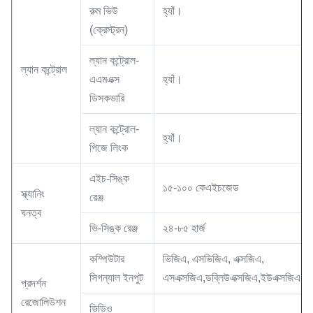
রুম ভিউ
হ্যাঁ।
(ক্রেস্ট্রন)
ল্যান কন্ট্রোল-
ল্যান কন্ট্রোল
এএমএক্স
হ্যাঁ।
ডিসকভারি
ল্যান কন্ট্রোল-
হ্যাঁ।
পিজে লিংক
এইচ-সিঙ্ক
১৫-১০০ কেএইচজেড
স্ক্যানিং
রেঞ্জ
ঘনত্ব
ভি-সিঙ্ক রেঞ্জ
২৪-৮৫ হার্জ
কম্পিউটার
ভিজিএ, এসভিজিএ, এক্সজিএ,
সিগন্যাল ইনপুট
এসএক্সজিএ,ডব্লিউএক্সজিএ,ইউএক্সজিএ,ড
প্রদর্শন
রেজোলিউশন
ভিডিও