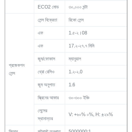
ECO2 মোড
৩০,০০০ ঘন্টা
লেন্স বিক্রেতা
রিকো লেন্স
এফ
1.৫-২।08
এফ
17.২-২৭.৭ মিমি
জুম/ফোকাস
ম্যানুয়াল
প্রজেকশন
থ্রো রেসিও
1.২-২.0
লেন্স
জুম অনুপাত
1.6
স্ক্রিনের আকার
৩০-৩০০ ইঞ্চি
লেন্সের
V: +৬০% ০%, H: ±২৯%
স্থানান্তর
সিআর
কন্ট্রাস্ট অনুপাত
5000000:1