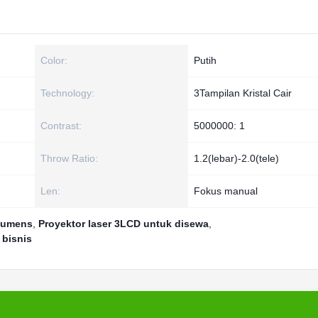
Color:
Putih
Technology:
3Tampilan Kristal Cair
Contrast:
5000000: 1
Throw Ratio:
1.2(lebar)-2.0(tele)
Len:
Fokus manual
 lumens
,
Proyektor laser 3LCD untuk disewa
,
 bisnis