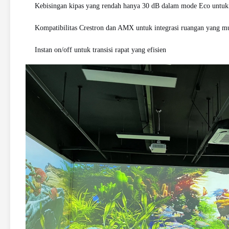
Kebisingan kipas yang rendah hanya 30 dB dalam mode Eco untuk
Kompatibilitas Crestron dan AMX untuk integrasi ruangan yang m
Instan on/off untuk transisi rapat yang efisien