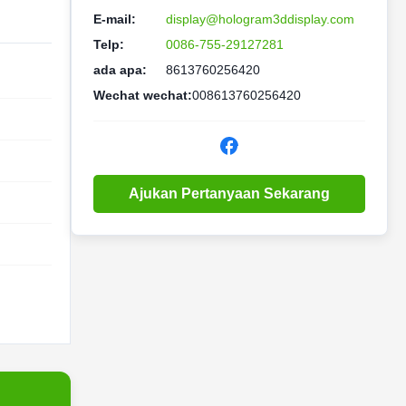
E-mail:
display@hologram3ddisplay.com
Telp:
0086-755-29127281
ada apa:
8613760256420
Wechat wechat:
008613760256420
Ajukan Pertanyaan Sekarang