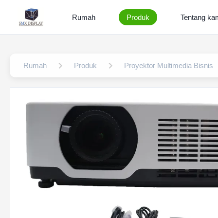
Rumah
Produk
Tentang ka
Rumah
Produk
Proyektor Multimedia Bisnis