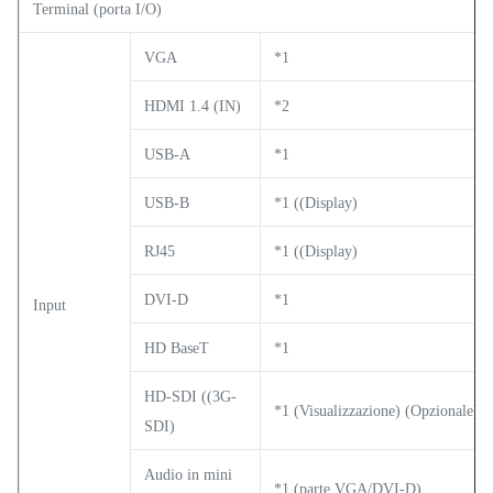
Terminal (porta I/O)
VGA
*1
HDMI 1.4 (IN)
*2
USB-A
*1
USB-B
*1 ((Display)
RJ45
*1 ((Display)
DVI-D
*1
Input
HD BaseT
*1
HD-SDI ((3G-
*1 (Visualizzazione) (Opzionale)
SDI)
Audio in mini
*1 (parte VGA/DVI-D)