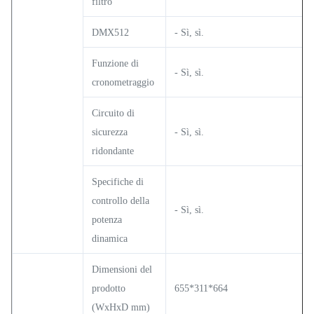
filtro
DMX512
- Sì, sì.
Funzione di
- Sì, sì.
cronometraggio
Circuito di
sicurezza
- Sì, sì.
ridondante
Specifiche di
controllo della
- Sì, sì.
potenza
dinamica
Dimensioni del
prodotto
655*311*664
(WxHxD mm)