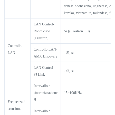
daneseIndonesiano, ungherese, cec
kazako, vietnamita, tailandese, fars
LAN Control-
RoomView
Sì ((Crestron 1.0)
(Crestron)
Controllo
Controllo LAN-
LAN
- Sì, sì.
AMX Discovery
LAN Control-
- Sì, sì.
PJ Link
Intervallo di
sincronizzazione
15~100KHz
H
Frequenza di
scansione
Intervallo di