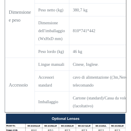
Peso netto (kg)
380,7 kg
Dimensione
e peso
Dimensione
dell'imballaggio
810*741*442
(WxHxD mm)
Peso lordo (kg)
46 kg
Lingue manuali
Cinese, Inglese.
Accessori
cavo di alimentazione ((3m,Nero),
Accessoio
standard
telecomando
Cartone (standard)/Cassa da volo
Imballaggio
(facoltativo)