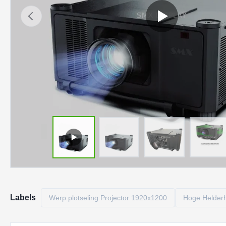
Labels
Werp plotseling Projector 1920x1200
Hoge Helderh