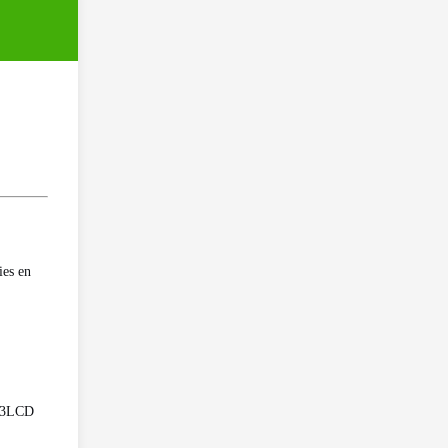
ies en
e 3LCD