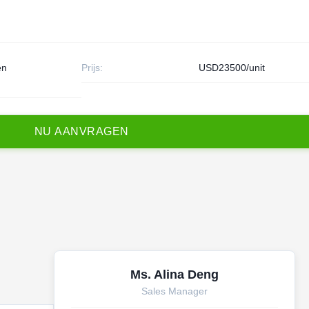
en
Prijs:
USD23500/unit
N
U
A
A
N
V
R
A
G
E
N
Ms. Alina Deng
Sales Manager