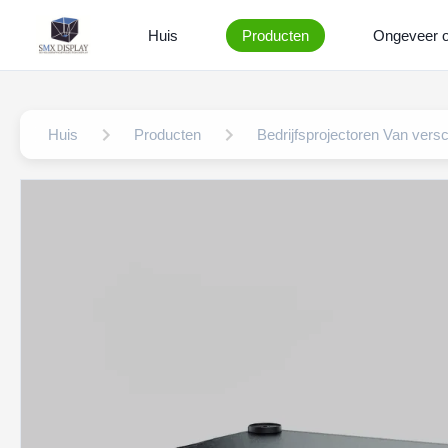
Huis
Producten
Ongeveer 
Huis
Producten
Bedrijfsprojectoren Van vers