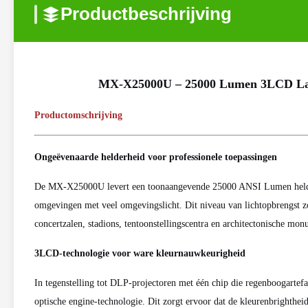
Productbeschrijving
MX-X25000U – 25000 Lumen 3LCD Lase
Productomschrijving
Ongeëvenaarde helderheid voor professionele toepassingen
De MX-X25000U levert een toonaangevende 25000 ANSI Lumen helderhei
omgevingen met veel omgevingslicht. Dit niveau van lichtopbrengst zo
concertzalen, stadions, tentoonstellingscentra en architectonische mo
3LCD-technologie voor ware kleurnauwkeurigheid
In tegenstelling tot DLP-projectoren met één chip die regenboogar
optische engine-technologie. Dit zorgt ervoor dat de kleurenbrightheid