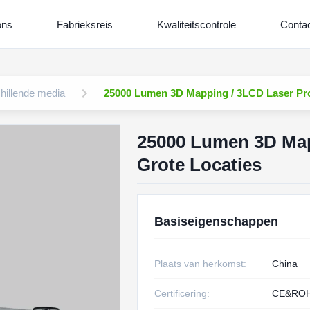
ons
Fabrieksreis
Kwaliteitscontrole
Contac
chillende media
25000 Lumen 3D Mapping / 3LCD Laser Pro
25000 Lumen 3D Map
Grote Locaties
Basiseigenschappen
Plaats van herkomst:
China
Certificering:
CE&RO