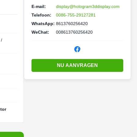
E-mail:
display@hologram3ddisplay.com
Telefoon:
0086-755-29127281
WhatsApp:
8613760256420
WeChat:
008613760256420
 /
NU AANVRAGEN
tor