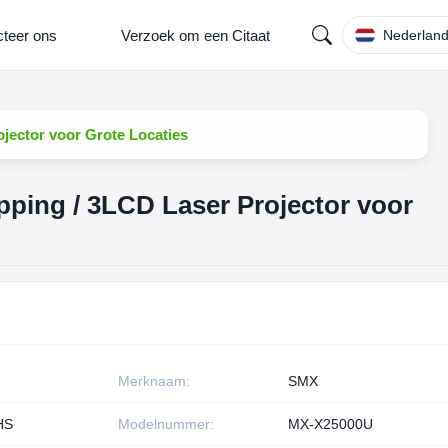
teer ons
Verzoek om een Citaat
Nederlan
jector voor Grote Locaties
ping / 3LCD Laser Projector voor
Merknaam:
SMX
HS
Modelnummer:
MX-X25000U