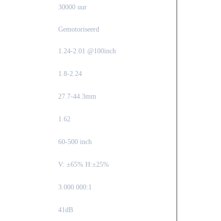
30000 uur
Gemotoriseerd
1.24-2.01 @100inch
1.8-2.24
27.7-44.3mm
1.62
60-500 inch
V: ±65% H:±25%
3.000.000:1
41dB