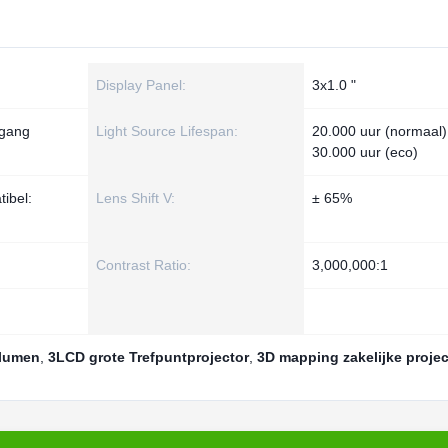
Display Panel:
3x1.0 "
ngang
Light Source Lifespan:
20.000 uur (normaal)
30.000 uur (eco)
ibel:
Lens Shift V:
± 65%
Contrast Ratio:
3,000,000:1
 lumen
,
3LCD grote Trefpuntprojector
,
3D mapping zakelijke projec