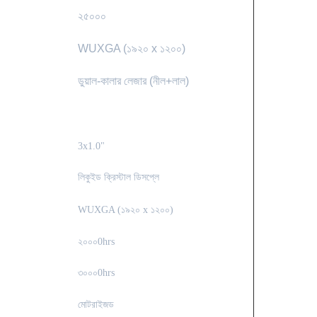
২৫০০০
WUXGA (১৯২০ x ১২০০)
ডুয়াল-কালার লেজার (নীল+লাল)
3x1.0"
লিকুইড ক্রিস্টাল ডিসপ্লে
WUXGA (১৯২০ x ১২০০)
২০০০0hrs
৩০০০0hrs
মোটরাইজড