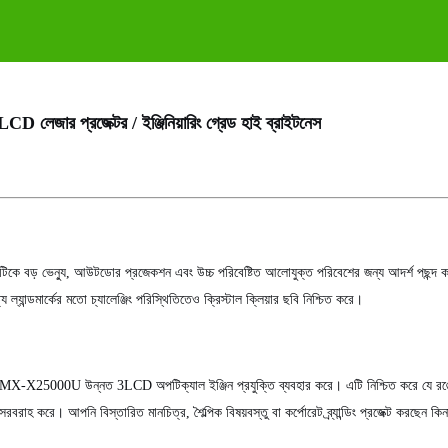
ার প্রজেক্টর / ইঞ্জিনিয়ারিং গ্রেড হাই ব্রাইটনেস
ে বড় ভেন্যু, আউটডোর প্রজেকশন এবং উচ্চ পরিবেষ্টিত আলোযুক্ত পরিবেশের জন্য আদর্শ পছন্দ 
্যান্ডমার্কের মতো চ্যালেঞ্জিং পরিস্থিতিতেও ক্রিস্টাল ক্লিয়ার ছবি নিশ্চিত করে।
ের MX-X25000U উন্নত 3LCD অপটিক্যাল ইঞ্জিন প্রযুক্তি ব্যবহার করে। এটি নিশ্চিত করে যে র
রবরাহ করে। আপনি বিস্তারিত মানচিত্র, শৈল্পিক বিষয়বস্তু বা কর্পোরেট ব্র্যান্ডিং প্রজেক্ট করছেন কিন