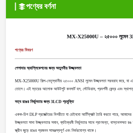
পণ্যের বর্ণনা
MX-X25000U – ২৫০০০ লুমেন 3LCD লেজ
পণ্যের বিবরণ
পেশাদার অ্যাপ্লিকেশনের জন্য অতুলনীয় উজ্জ্বলতা
MX-X25000U শিল্প-নেতৃস্থানীয় ২৫০০০ ANSI লুমেন উজ্জ্বলতা সরবরাহ করে, যা এটিক
তোলে। এই স্তরের আলোক আউটপুট কনসার্ট হল, স্টেডিয়াম, প্রদর্শনী কেন্দ্র এবং স্থাপত্য ল
সত্য রঙের নির্ভুলতার জন্য 3LCD প্রযুক্তি
একক-চিপ DLP প্রজেক্টরের বিপরীতে যা রেইনবো আর্টিফ্যাক্ট তৈরি করতে পারে, আমাদ
উজ্জ্বলতা সাদা উজ্জ্বলতার সমান, ব্যতিক্রমী নির্ভুলতার সাথে প্রাণবন্ত, বাস্তবসম্মত রঙ স
স্ক্রীন জুড়ে রঙের প্রজনন সামঞ্জস্যপূর্ণ এবং নির্ভরযোগ্য থাকে।