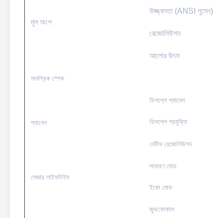
উজ্জ্বলতা (ANSI লুমেন)
মূল অংশ
রেজোলিউশন
আলোর উৎস
সামগ্রিক স্পেক
ডিসপ্লে প্যানেল
ডিসপ্লে প্রযুক্তি
প্যানেল
নেটিভ রেজোলিউশন
সাধারণ মোড
লেজার লাইফটাইম
ইকো মোড
জুম/ফোকাস