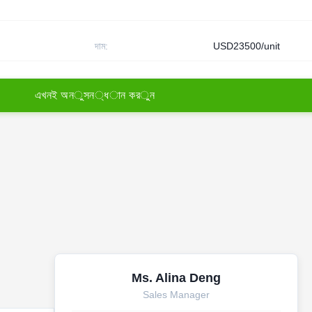
দাম:
USD23500/unit
এ
খ
ন
ই
অ
ন
ু
স
ন
্
ধ
া
ন
ক
র
ু
ন
Ms. Alina Deng
Sales Manager