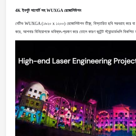
4K ইনপুট সাপোর্ট সহ WUXGA রেজোলিউশন
নেটিভ WUXGA (১৯২০ x ১২০০) রেজোলিউশন তীক্ষ্ণ, বিস্তারিত ছবি সরবরাহ করে যা ১৬:১০
করে, আপনার বিনিয়োগকে ভবিষ্যৎ-প্রমাণ করে তোলে কারণ কন্টেন্ট স্ট্যান্ডার্ডগুলি বিকশি