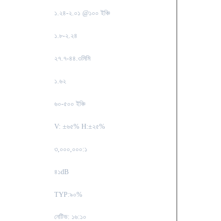
১.২৪-২.০১ @১০০ ইঞ্চি
১.৮-২.২৪
২৭.৭-৪৪.৩মিমি
১.৬২
৬০-৫০০ ইঞ্চি
V: ±৬৫% H:±২৫%
৩,০০০,০০০:১
৪১dB
TYP:৯০%
নেটিভ: ১৬:১০