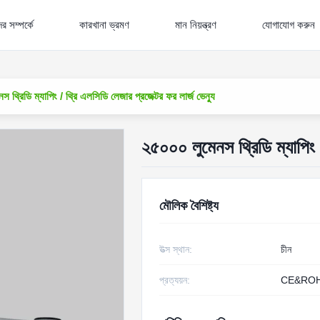
র সম্পর্কে
কারখানা ভ্রমণ
মান নিয়ন্ত্রণ
যোগাযোগ করুন
 থ্রিডি ম্যাপিং / থ্রি এলসিডি লেজার প্রজেক্টর ফর লার্জ ভেন্যু
২৫০০০ লুমেনস থ্রিডি ম্যাপিং /
মৌলিক বৈশিষ্ট্য
উত্স স্থান:
চীন
প্রত্যয়ন:
CE&RO