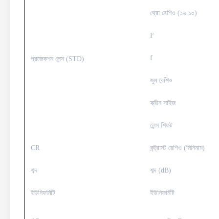
থ্রো রেশিও (১৬:১০)
F
f
প্রজেকশন লেন্স (STD)
জুম রেশিও
স্ক্রীন সাইজ
লেন্স শিফট
CR
কন্ট্রাস্ট রেশিও (মিনিমাম)
শব্দ
শব্দ (dB)
ইউনিফর্মিটি
ইউনিফর্মিটি