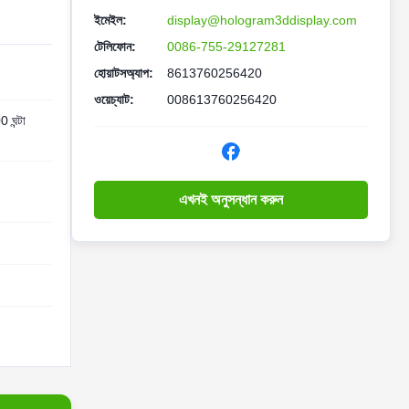
ইমেইল:
display@hologram3ddisplay.com
টেলিফোন:
0086-755-29127281
হোয়াটসঅ্যাপ:
8613760256420
ওয়েচ্যাট:
008613760256420
 ঘন্টা
এখনই অনুসন্ধান করুন