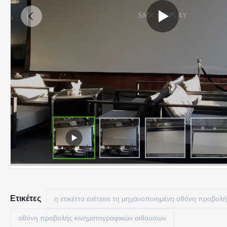
Ετικέτες
η ετικέττα ενέτεινε τη μηχανοποιημένη οθόνη προβολ
οθόνη προβολής κινηματογραφικών αιθουσών