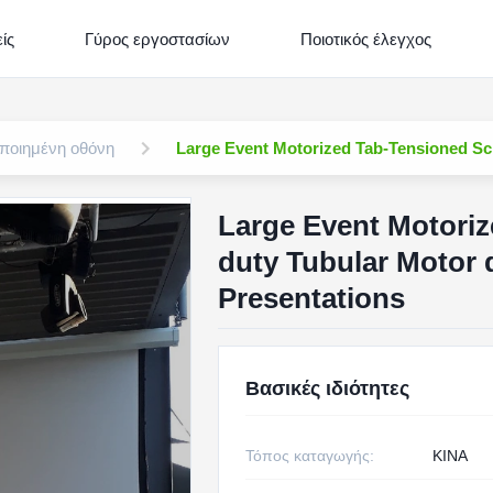
ίς
Γύρος εργοστασίων
Ποιοτικός έλεγχος
οποιημένη οθόνη
Large Event Motorized Tab-Tensioned Scr
Large Event Motoriz
duty Tubular Motor 
Presentations
Βασικές ιδιότητες
Τόπος καταγωγής:
ΚΙΝΑ