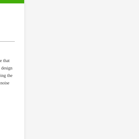
e that
 design
ping the
 noise