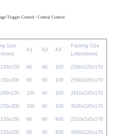
age Trigger Control / Central Control
ng Size
Packing Size
A1
A2
A3
H(mm)
LxWxH(mm)
x130x150
60
60
100
2180x220x170
x150x200
60
60
100
2500x220x170
x200x230
100
60
100
2910x220x170
x250x300
100
60
100
3520x220x170
x130x150
60
60
400
2510x220x170
x150x200
60
60
400
2680x220x170