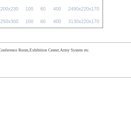
x200x230
100
60
400
2490x220x170
x250x300
100
60
400
3130x220x170
Conference Room
,
Exhibition Center
,
Army System etc.