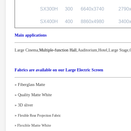
SX300H
300
6640x3740
2790
SX400H
400
8860x4980
3400
Main applications
Large Cinema
,
Multiple-function Hall
,
Auditorium
,
Hotel
,
Large Stage
,
Fabrics are available on our Large Electric Screen
» Fiberglass Matte
» Quality Matte White
» 3D sliver
»
Flexible Rear Projection Fabric
Flexible Matte White
»