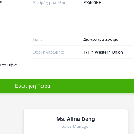
S
Αριθμός μοντέλου:
SX400EH
ι
Τιμή:
Διαπραγματεύσιμα
Όροι πληρωμής:
T/T ή Western Union
s το μήνα
Ε
ρ
ώ
τ
η
σ
η
Τ
ώ
ρ
α
Ms. Alina Deng
Sales Manager