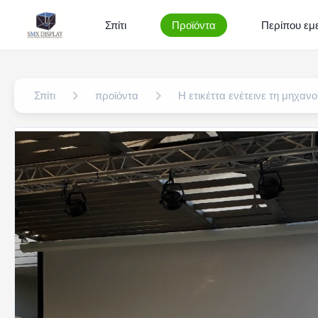
Σπίτι
Προϊόντα
Περίπου εμε
Σπίτι
προϊόντα
Η ετικέττα ενέτεινε τη μηχαν