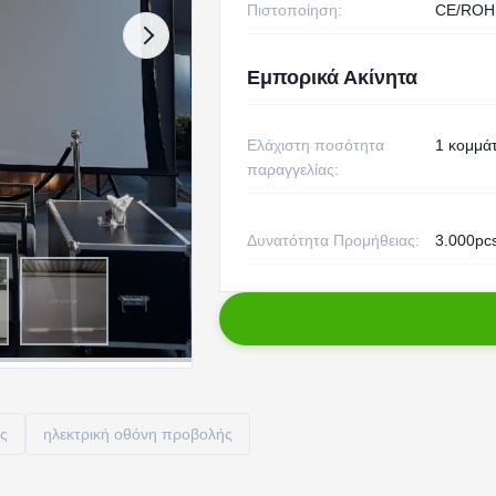
Πιστοποίηση:
CE/ROH
Εμπορικά Ακίνητα
Ελάχιστη ποσότητα
1 κομμάτ
παραγγελίας:
Δυνατότητα Προμήθειας:
3.000pc
ής
ηλεκτρική οθόνη προβολής