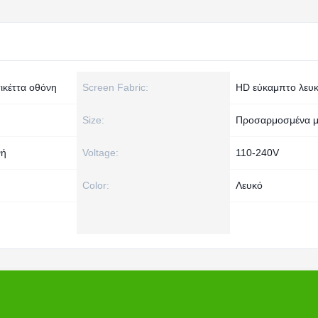
ικέττα οθόνη
Screen Fabric:
HD εύκαμπτο λευ
Size:
Προσαρμοσμένα μ
νή
Voltage:
110-240V
Color:
Λευκό