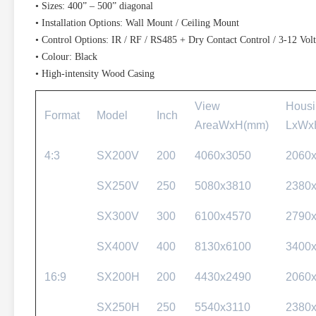
• Sizes: 400” – 500” diagonal
• Installation Options: Wall Mount / Ceiling Mount
• Control Options: IR / RF / RS485 + Dry Contact Control / 3-12 Volt
• Colour: Black
• High-intensity Wood Casing
View
Housi
Format
Model
Inch
AreaWxH(mm)
LxWx
4:3
SX200V
200
4060x3050
2060
SX250V
250
5080x3810
2380
SX300V
300
6100x4570
2790
SX400V
400
8130x6100
3400
16:9
SX200H
200
4430x2490
2060
SX250H
250
5540x3110
2380