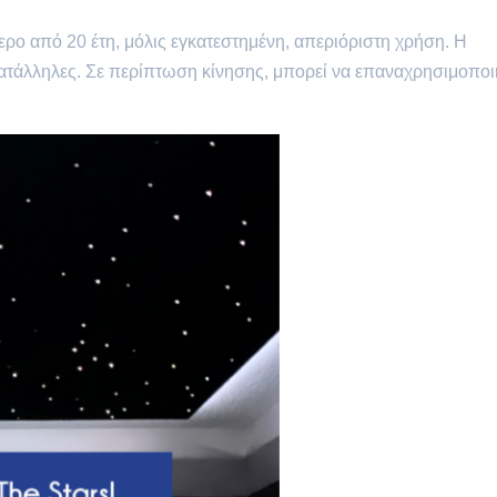
τερο από 20 έτη, μόλις εγκατεστημένη, απεριόριστη χρήση. Η
 κατάλληλες. Σε περίπτωση κίνησης, μπορεί να επαναχρησιμοποι