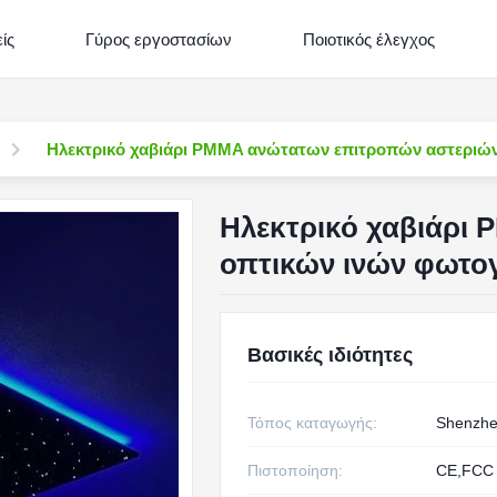
ίς
Γύρος εργοστασίων
Ποιοτικός έλεγχος
Ηλεκτρικό χαβιάρι PMMA ανώτατων επιτροπών αστεριώ
Ηλεκτρικό χαβιάρι
οπτικών ινών φωτο
Βασικές ιδιότητες
Τόπος καταγωγής:
Shenzh
Πιστοποίηση:
CE,FCC