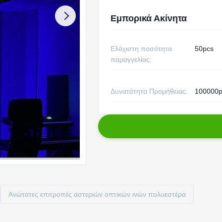
Εμπορικά Ακίνητα
Ελάχιστη ποσότητα
50pcs
παραγγελίας:
Δυνατότητα Προμήθειας:
100000p
Ανώτατες επιτροπές αστεριών οπτικών ινών πολυεστέρα