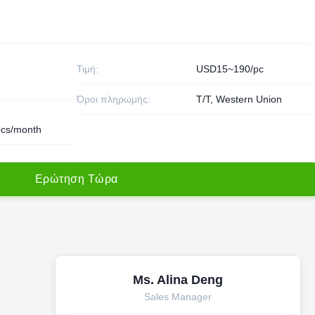
Τιμή:
USD15~190/pc
Όροι πληρωμής:
T/T, Western Union
cs/month
Ε
ρ
ώ
τ
η
σ
η
Τ
ώ
ρ
α
Ms. Alina Deng
Sales Manager