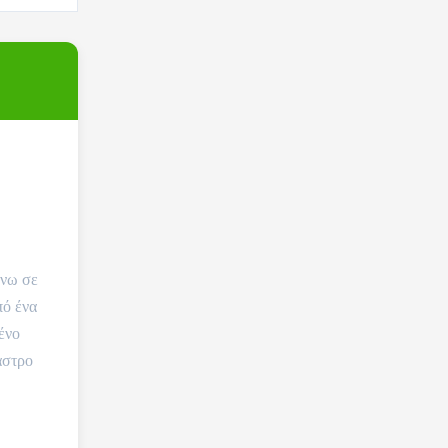
άνω σε
πό ένα
ένο
αστρο