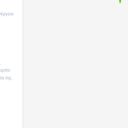
νέργεια
ς
ορτίο
ία της