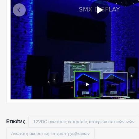
Ετικέτες
12VDC ανώτατες επιτροπές αστεριών οπτικών ινών
Ανώτατη ακουστική επιτροπή χαβιαριών