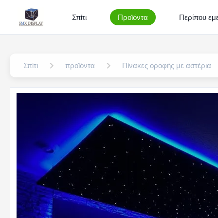
Σπίτι
Προϊόντα
Περίπου εμε
Σπίτι
προϊόντα
Πίνακες οροφής με αστέρια