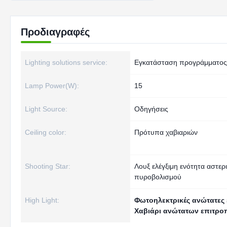
Προδιαγραφές
Lighting solutions service:
Εγκατάσταση προγράμματος
Lamp Power(W):
15
Light Source:
Οδηγήσεις
Ceiling color:
Πρότυπα χαβιαριών
Shooting Star:
Λουξ ελέγξιμη ενότητα αστερ
πυροβολισμού
High Light:
Φωτοηλεκτρικές ανώτατες 
Χαβιάρι ανώτατων επιτρο