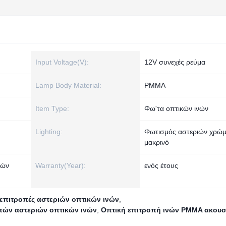
Input Voltage(V):
12V συνεχές ρεύμα
Lamp Body Material:
PMMA
Item Type:
Φω'τα οπτικών ινών
Lighting:
Φωτισμός αστεριών χρώμ
μακρινό
ιών
Warranty(Year):
ενός έτους
επιτροπές αστεριών οπτικών ινών
,
πών αστεριών οπτικών ινών
,
Οπτική επιτροπή ινών PMMA ακουσ