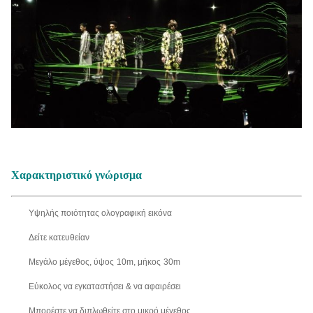
Χαρακτηριστικό γνώρισμα
Υψηλής ποιότητας ολογραφική εικόνα
Δείτε κατευθείαν
Μεγάλο μέγεθος, ύψος
10m
, μήκος
30m
Εύκολος να εγκαταστήσει & να αφαιρέσει
Μπορέστε να διπλωθείτε στο μικρό μέγεθος