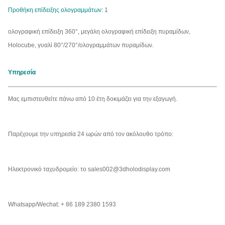
Προθήκη επίδειξης ολογραμμάτων:
1
ολογραφική επίδειξη 360°, μεγάλη ολογραφική επίδειξη πυραμίδων,
Holocube, γυαλί 80°/270°/ολογραμμάτων πυραμίδων.
Υπηρεσία
Μας εμπιστευθείτε πάνω από 10 έτη δοκιμάζει για την εξαγωγή.
Παρέχουμε την υπηρεσία 24 ωρών από τον ακόλουθο τρόπο:
Ηλεκτρονικό ταχυδρομείο: το sales002@3dholodisplay.com
Whatsapp/Wechat: + 86 189 2380 1593