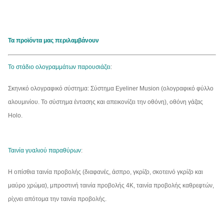
Τα προϊόντα μας περιλαμβάνουν
Το στάδιο ολογραμμάτων παρουσιάζει
:
Σκηνικό ολογραφικό σύστημα: Σύστημα Eyeliner Musion (ολογραφικό φύλλο
αλουμινίου. Το σύστημα έντασης και απεικονίζει την οθόνη), οθόνη γάζας
Holo.
Ταινία γυαλιού παραθύρων
:
Η οπίσθια ταινία προβολής (διαφανές, άσπρο, γκρίζο, σκοτεινό γκρίζο και
μαύρο χρώμα), μπροστινή ταινία προβολής 4K, ταινία προβολής καθρεφτών,
ρίχνει απότομα την ταινία προβολής.