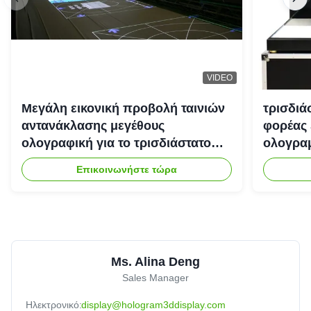
VIDEO
Μεγάλη εικονική προβολή ταινιών
τρισδιά
αντανάκλασης μεγέθους
φορέας 
ολογραφική για το τρισδιάστατο
ολογραμ
σύστημα προβολέων
Επικοινωνήστε τώρα
ολογραμμάτων
Ms. Alina Deng
Sales Manager
Ηλεκτρονικό:
display@hologram3ddisplay.com