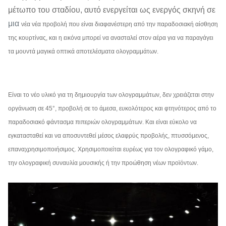
μέτωπο του σταδίου, αυτό ενεργείται ως ενεργός σκηνή σε
μια
νέα νέα προβολή που είναι διαφανέστερη από την παραδοσιακή αίσθηση
της κουρτίνας, και η εικόνα μπορεί να ανασταλεί στον αέρα για να παραγάγει
τα μουντά μαγικά οπτικά αποτελέσματα ολογραμμάτων.
Είναι το νέο υλικό για τη δημιουργία των ολογραμμάτων, δεν χρειάζεται στην
οργάνωση σε 45°, προβολή σε το άμεσα, ευκολότερος και φτηνότερος από το
παραδοσιακό φάντασμα πιπεριών ολογραμμάτων. Και είναι εύκολο να
εγκατασταθεί και να αποσυντεθεί μέσος ελαφρύς προβολής, πτυσσόμενος,
επαναχρησιμοποιήσιμος. Χρησιμοποιείται ευρέως για τον ολογραφικό γάμο,
την ολογραφική συναυλία μουσικής ή την προώθηση νέων προϊόντων.