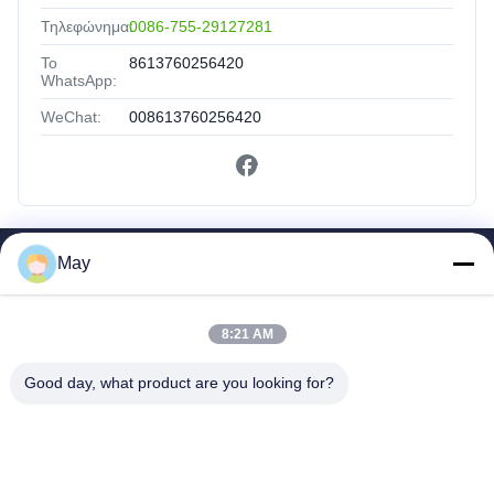
Τηλεφώνημα:
0086-755-29127281
Το
8613760256420
WhatsApp:
WeChat:
008613760256420
May
Γρήγοροι Σύνδεσμοι
Σπίτι
8:21 AM
Προϊόντα
Περίπου Εμείς
Good day, what product are you looking for?
Γύρος Εργοστασίων
Ποιοτικός Έλεγχος
Μας Ελάτε Σε Επαφή Με
Ζητήστε Ένα Απόσπασμα