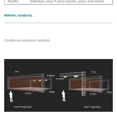
Μεγέθη
διαθέσιμος μέχρι 9 μέτρα υψηλός, μήκος είναι κανένα
συνήθειας
που περιορίζεται
Μέθοδος προβολής
Κέρδος
2. - 2,4
Μετάδοση
78%
Οπίσθια και μπροστινή προβολή
Βάρος
17g/m ²
περ.
Οπές, με το πλαίσιο ή το μηχανοποιημένο σύστημα όλα
Ύφος
διαθέσιμα
Υλικό
Πολυαμίδιο