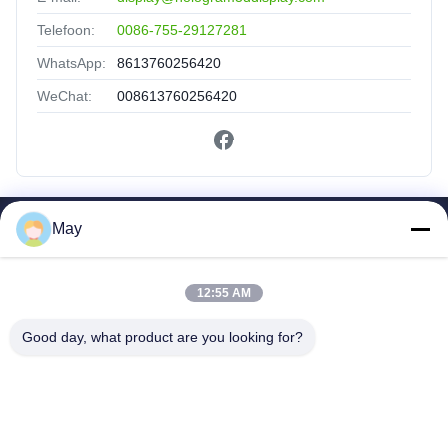
Telefoon:
0086-755-29127281
WhatsApp:
8613760256420
WeChat:
008613760256420
May
Snelkoppelingen
Huis
12:55 AM
Producten
Ongeveer Ons
Good day, what product are you looking for?
Fabrieksreis
Kwaliteitscontrole
Contacteer Ons
Verzoek Om Een Citaat