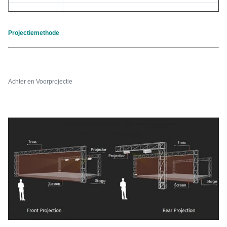
Aanwinst
2. - 2,4
Projectiemethode
Overbrenging
78%
Gewicht ong.
17g/m ²
Oogjes, met kader of gemotoriseerd systeem
Achter en Voorprojectie
Stijl
beschikbare allen
Materiaal
Polyamide