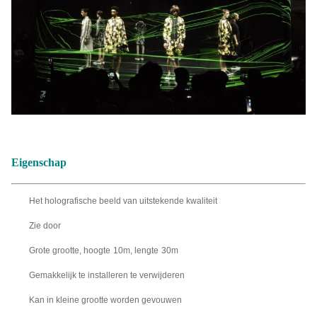
Eigenschap
Het holografische beeld van uitstekende kwaliteit
Zie door
Grote grootte, hoogte
10m
, lengte
30m
Gemakkelijk te installeren te verwijderen
Kan in kleine grootte worden gevouwen