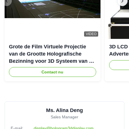
VIDEO
Grote de Film Virtuele Projectie
3D LCD 
van de Grootte Holografische
Adverte
Bezinning voor 3D Systeem van de
Hologramprojector
Contact nu
Ms. Alina Deng
Sales Manager
E-mail:
display@hologram3ddisplay.com