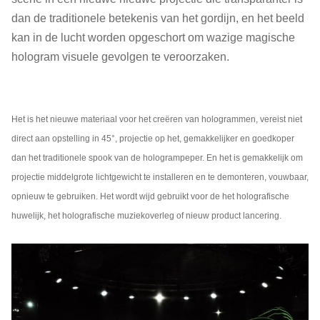
dan de traditionele betekenis van het gordijn, en het beeld
kan in de lucht worden opgeschort om wazige magische
hologram visuele gevolgen te veroorzaken.
Het is het nieuwe materiaal voor het creëren van hologrammen, vereist niet
direct aan opstelling in 45°, projectie op het, gemakkelijker en goedkoper
dan het traditionele spook van de hologrampeper. En het is gemakkelijk om
projectie middelgrote lichtgewicht te installeren en te demonteren, vouwbaar,
opnieuw te gebruiken. Het wordt wijd gebruikt voor de het holografische
huwelijk, het holografische muziekoverleg of nieuw product lancering.