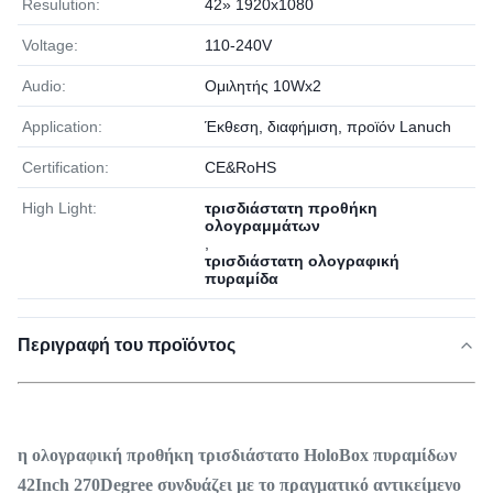
Resulution:
42» 1920x1080
Voltage:
110-240V
Audio:
Ομιλητής 10Wx2
Application:
Έκθεση, διαφήμιση, προϊόν Lanuch
Certification:
CE&RoHS
High Light:
τρισδιάστατη προθήκη
ολογραμμάτων
,
τρισδιάστατη ολογραφική
πυραμίδα
Περιγραφή του προϊόντος
η ολογραφική προθήκη τρισδιάστατο HoloBox πυραμίδων
42Inch 270Degree συνδυάζει με το πραγματικό αντικείμενο