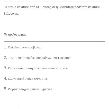
Ακουστικός
10Wx2
10Wx2
10Wx2
Το δείγμα θα σταλεί από DHL σαφές και η μεγαλύτερη ποσότητα θα σταλεί
θαλασσίως.
Resulution
1920x1080
1920x1080
1920x1080
Περίπτωση
Περίπτωση
Περίπτωση
Συσκευασία
πτήσης
πτήσης
πτήσης
Τα προϊόντα μας
1.
Οπίσθια ταινία προβολής
2.
180°, 270°, προθήκη πυραμίδων 360°Hologram
3.
Ολογραφικό σύστημα φαντασμάτων πιπεριών
4.
Ολογραφική οθόνη πλέγματος
5.
Φορέας ολογραμμάτων Hypervsn