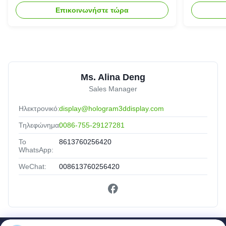
σύστημα προβολέων
Επικοινωνήστε τώρα
ολογραμμάτων
Ms. Alina Deng
Sales Manager
Ηλεκτρονικό:
display@hologram3ddisplay.com
Τηλεφώνημα:
0086-755-29127281
Το
8613760256420
WhatsApp:
WeChat:
008613760256420