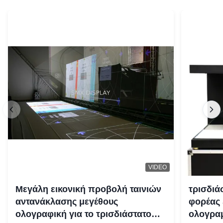
VIDEO
Μεγάλη εικονική προβολή ταινιών
τρισδιά
αντανάκλασης μεγέθους
φορέας 
ολογραφική για το τρισδιάστατο
ολογραμ