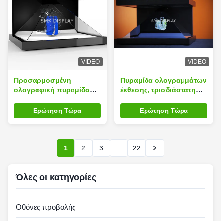
VIDEO
VIDEO
Προσαρμοσμένη
Πυραμίδα ολογραμμάτων
ολογραφική πυραμίδα
έκθεσης, τρισδιάστατη
προβολής, τρισδιάστατο
προθήκη 1920x1080
κιβώτιο ολογραμμάτων
Resulution κιβωτίων
Ερώτηση Τώρα
Ερώτηση Τώρα
εξουσιοδότηση 1 έτους
ολογραμμάτων
1
2
3
...
22
Όλες οι κατηγορίες
Οθόνες προβολής