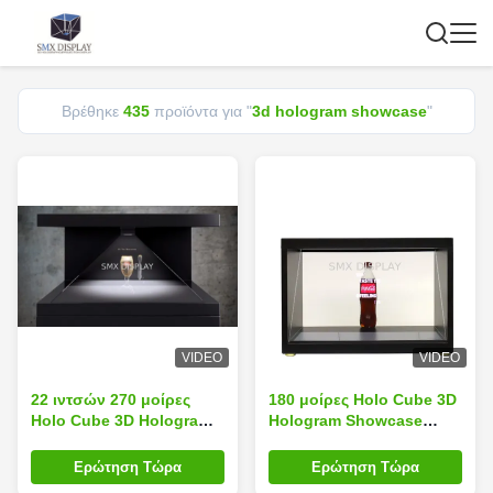
Βρέθηκε
435
προϊόντα για "
3d hologram showcase
"
VIDEO
VIDEO
22 ιντσών 270 μοίρες
180 μοίρες Holo Cube 3D
Holo Cube 3D Hologram
Hologram Showcase
Showcase Εμφάνιση
Display με πλήρη
Πυραμίδα Full HD
ανάλυση HD και
Ερώτηση Τώρα
Ερώτηση Τώρα
Ανάλυση
ρυθμιζόμενο φως LED