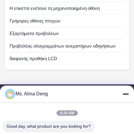
Η ετικέττα ενέτεινε τη μηχανοποιημένη οθόνη
Γρήγορες οθόνες πτυχών
Εξαρτήματα προβολέων
Προβολέας ολογραμμάτων ανεμιστήρων οδηγήσεων
διαφανής προθήκη LCD
Ms. Alina Deng
Γρήγοροι Σύνδεσμοι
Σπίτι
Προϊόντα
6:20 AM
Περίπου Εμείς
Good day, what product are you looking for?
Γύρος Εργοστασίων