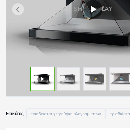
Ετικέτες
τρισδιάστατη προθήκη ολογραμμάτων
τρισδιάστ