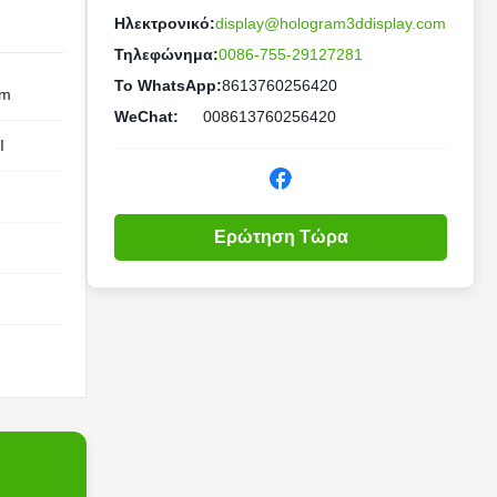
Ηλεκτρονικό:
display@hologram3ddisplay.com
Τηλεφώνημα:
0086-755-29127281
Το WhatsApp:
8613760256420
cm
WeChat:
008613760256420
I
Ερώτηση Τώρα
2