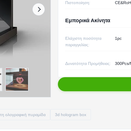
Πιστοποίηση:
CE&Ro
Εμπορικά Ακίνητα
Ελάχιστη ποσότητα
1pc
παραγγελίας:
Δυνατότητα Προμήθειας:
300Pcs/
ατη ολογραφική πυραμίδα
3d hologram box