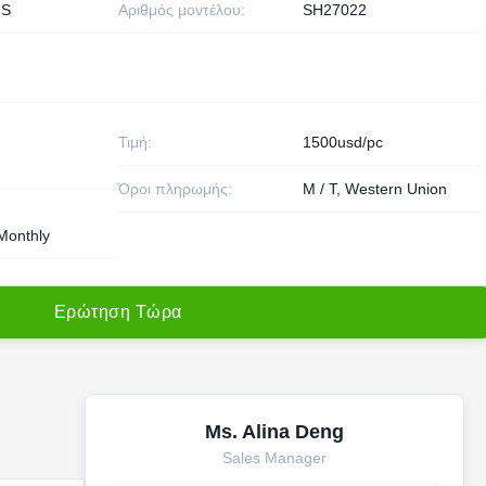
HS
Αριθμός μοντέλου:
SH27022
Τιμή:
1500usd/pc
Όροι πληρωμής:
Μ / Τ, Western Union
Monthly
Ε
ρ
ώ
τ
η
σ
η
Τ
ώ
ρ
α
Ms. Alina Deng
Sales Manager