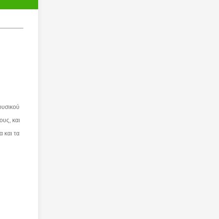
 φυσικού
ους, και
α και τα