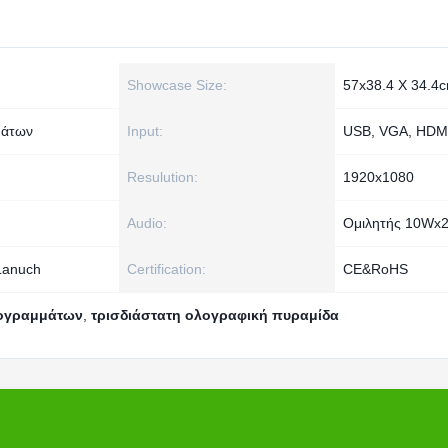
Showcase Size:
57x38.4 Χ 34.4
μάτων
Input:
USB, VGA, HDM
Resulution:
1920x1080
Audio:
Ομιλητής 10Wx
Lanuch
Certification:
CE&RoHS
λογραμμάτων
,
τρισδιάστατη ολογραφική πυραμίδα