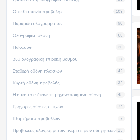
Οπίσθια ταινία προβολής
103
Πυραμίδα ολογραμμάτων
90
Ολογραφική οθόνη
68
Holocube
30
360 ολογραφική επίδειξη βαθμού
17
Σταθερή οθόνη πλαισίων
42
Κυρτή οθόνη προβολής
32
Η ετικέττα ενέτεινε τη μηχανοποιημένη οθόνη
45
Γρήγορες οθόνες πτυχών
74
Εξαρτήματα προβολέων
7
Προβολέας ολογραμμάτων ανεμιστήρων οδηγήσεων
23