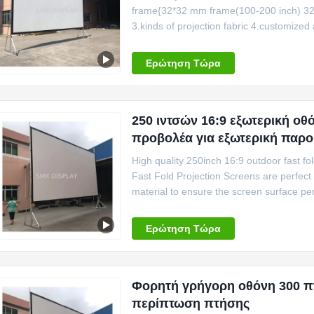
frame{32*32 mm frame(100-200 inch) 32
3.kinds of projection fabric 4.customized 
Diagonal(inch) Height(mm) width(mm) p
1350*250*450 100 1520 2032 1350*250
Ερώτηση Τώρα
250 ιντσών 16:9 εξωτερική ο
προβολέα για εξωτερική παρ
High quality 250inch 16:9 outdoor fast fo
Fast Fold Projection Screens are perfect 
material to ensure the screen surface per
performance with fast and easy installatio
used for presenters on the move for indo
Ερώτηση Τώρα
Φορητή γρήγορη οθόνη 300 πτ
περίπτωση πτήσης