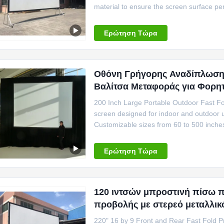
material to ensure the screen surface per
performance with fast and easy installatio
used for presenters on the move for indo
Ερώτηση Τώρα
Οθόνη Γρήγορης Αναδίπλωσης 
Βαλίτσα Μεταφοράς για Φορη
200 Inch Large Portable Outdoor Fast Fol
screen designed for indoor and outdoor 
Customizable sizes from 60 to 500 inches
white, PVC grey, rear projection, 3D silv
Durable aluminum frame, stand legs, and 
Ερώτηση Τώρα
120 ιντσών μπροστινή πίσω 
προβολής με στερεό μεταλλι
220" 16 by 9 Front and Rear Fast Fold P