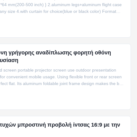
*64 mm(200-500 inch) } 2.aluminum legs+aluminum flight case
any size 4.with curtain for choice(blue or black color) Format
acking size(mm) 4:3 72 1090 1460 1350*250*450 84 1280 1700
*450 120 1830 2440 1350*250*450 150 2270 3048 1350*300
θόνη γρήγορης αναδίπλωσης φορητή οθόνη
ουσίαση
ld screen portable projector screen use outdoor presentation
for convenient mobile usage. Using flexible front or rear screen
fect flat. Its aluminum foldable joint frame design makes the best
n. Supplied with flight case for every screen, the screen is widely
or/outdoor
υχών μπροστινή προβολή ίντσας 16:9 με την