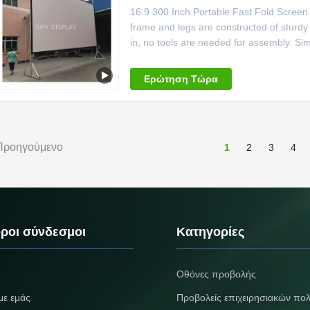
16:9 300 Inch Portable Fast Fold Screen 
frame and legs are constructed of sturdy
in, no tools are needed for assembly. Si
portable rugged carrying case(flight case
fully assembled and ready to watch takes 
Ερώτηση Τώρα
Προηγούμενο
1
2
3
4
ροι σύνδεσμοι
Κατηγορίες
Οθόνες προβολής
με εμάς
Προβολείς επιχειρησιακών πο