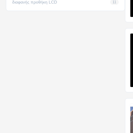
διαφανής προθήκη LCD
11