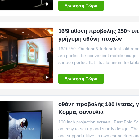
used for presenters on the move for indo
Ερώτηση Τώρα
16/9 οθόνη προβολής 250» υπ
γρήγορη οθόνη πτυχών
16/9 250" Outdoor & Indoor fast fold rear
are perfect for convenient mobile usage. 
surface perfect flat. Its aluminum foldab
easy installation. Supplied with flight ca
the move for indoor/outdoor events, exhib
Ερώτηση Τώρα
οθόνη προβολής 100 ίντσας, 
Κόμμα, συναυλία
100 inch projection screen , Fast Fold Sc
an easy to set up and sturdy design. Ther
and support utilize its own connectors an