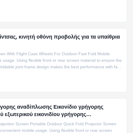
h a design that focused on the fast and easily assembly, it’s the
s and performance
ντσας, κινητή οθόνη προβολής για τα υπαίθρια
reen With Flight Case Wheels For Outdoor Fast Fold Mobile
 usage. Using flexible front or rear screen material to ensure the
 foldable joint frame design makes the best performance with fast
t case for every screen, the screen is widely used for presenters
hibitions,
ρήγορης αναδίπλωσης Εικονίδιο γρήγορης
ύ εξωτερικού εικονιδίου γρήγορης
rojection Screen Portable Outdoor Quick Fold Projector Screen
convenient mobile usage. Using flexible front or rear screen