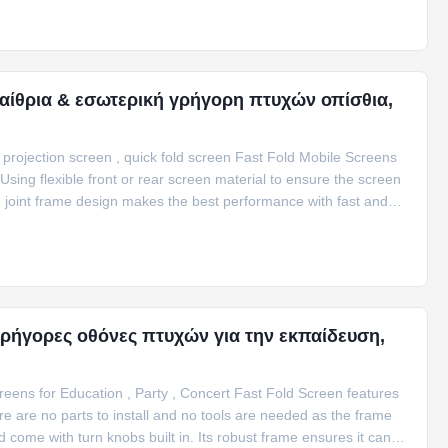
or/outdoor events,
αίθρια & εσωτερική γρήγορη πτυχών οπίσθια,
 projection screen , quick fold screen Fast Fold Mobile Screens
Using flexible front or rear screen material to ensure the screen
le joint frame design makes the best performance with fast and
se for every screen, the screen is widely used for presenters on
itions,
γρήγορες οθόνες πτυχών για την εκπαίδευση,
reens for Education , Party , Concert Fast Fold Screen features
e are no parts to install and no tools are needed as the frame
d come with turn knobs built in. Its robust frame ensures it can