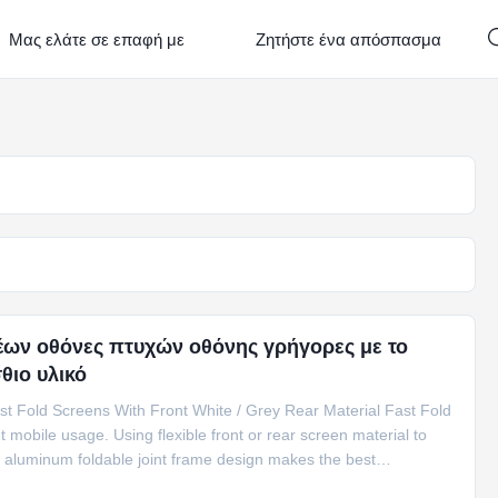
Μας ελάτε σε επαφή με
Ζητήστε ένα απόσπασμα
έων οθόνες πτυχών οθόνης γρήγορες με το
θιο υλικό
st Fold Screens With Front White / Grey Rear Material Fast Fold
 mobile usage. Using flexible front or rear screen material to
ts aluminum foldable joint frame design makes the best
n. Supplied with flight case for every screen, the screen is widely