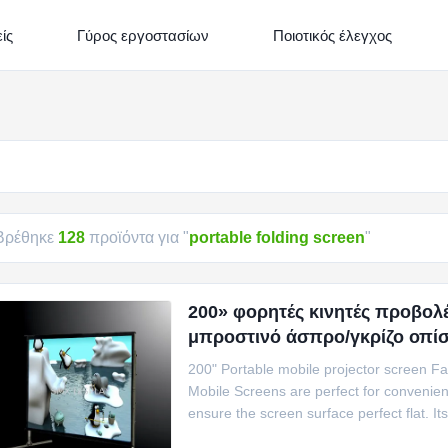
ίς
Γύρος εργοστασίων
Ποιοτικός έλεγχος
Βρέθηκε
128
προϊόντα για "
portable folding screen
"
200» φορητές κινητές προβολ
μπροστινό άσπρο/γκρίζο οπίσ
200" Portable mobile projector screen Fa
Mobile Screens are perfect for convenient
ensure the screen surface perfect flat. I
performance with fast and easy installatio