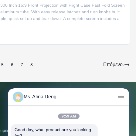
300 Inch 16:9 Front Projection with Flight Case Fast Fold Screen
 aluminum tube. With easy release latches and turn knobs built
mple, quick set up and tear down. A complete screen includes a
) with wheels. From taking out of the carrying case to having it
just 3 to 5 minutes.
Επόμενο.
5
6
7
8
Ms. Alina Deng
Επικοινωνήστε μαζί μας
9:59 AM
Διεύθυνση:
210 δωμάτιο, φραγμός Δ,
κέντρο Smart&Innovation, Xixiang,
Good day, what product are you looking 
λυμέσων
Baoan, Shenzhen, Κίνα
for?