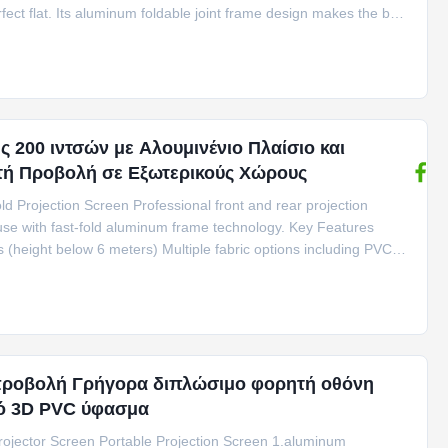
fect flat. Its aluminum foldable joint frame design makes the best
n. Supplied with flight case for every screen, the screen is widely
or/outdoor events,
200 ιντσών με Αλουμινένιο Πλαίσιο και
τή Προβολή σε Εξωτερικούς Χώρους
d Projection Screen Professional front and rear projection
use with fast-fold aluminum frame technology. Key Features
 (height below 6 meters) Multiple fabric options including PVC
er, and perforated woven Quick and easy installation process
flight case Optional full drapes and
προβολή Γρήγορα διπλώσιμο φορητή οθόνη
κό 3D PVC ύφασμα
rojector Screen Portable Projection Screen 1.aluminum