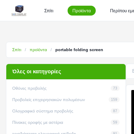
Σπίτι
Προϊόντα
Περίπου εμε
Σπίτι
/
προϊόντα
/
portable folding screen
Όλες οι κατηγορίες
Οθόνες προβολής
73
Προβολείς επιχειρησιακών πολυμέσων
159
Ολογραφικό σύστημα προβολής
87
Πίνακες οροφής με αστέρια
59
τρισδιάστατη ολογραφική επίδειξη
91