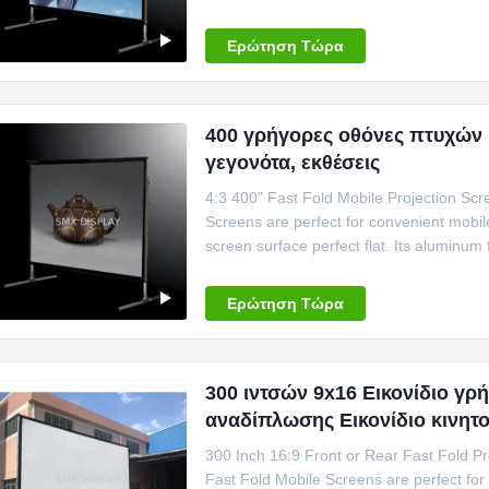
hold up to the toughest of challenges. Wit
perfect solution for mobile presentation
Ερώτηση Τώρα
400 γρήγορες οθόνες πτυχών ί
γεγονότα, εκθέσεις
4:3 400" Fast Fold Mobile Projection Sc
Screens are perfect for convenient mobile
screen surface perfect flat. Its aluminum
and easy installation. Supplied with fligh
on the move for indoor/outdoor events, ex
Ερώτηση Τώρα
300 ιντσών 9x16 Εικονίδιο γ
αναδίπλωσης Εικονίδιο κινητο
αναδίπλωσης
300 Inch 16:9 Front or Rear Fast Fold P
Fast Fold Mobile Screens are perfect for 