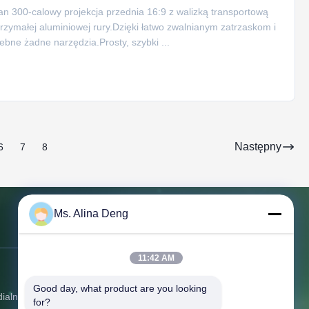
n 300-calowy projekcja przednia 16:9 z walizką transportową
zymałej aluminiowej rury.Dzięki łatwo zwalnianym zatrzaskom i
ne żadne narzędzia.Prosty, szybki ...
Następny
6
7
8
Ms. Alina Deng
Skontaktuj się z nami
11:42 AM
Adres:
210 Pokój, blok D, Smart &
Good day, what product are you looking 
Innovation Center, Xixiang, Baoan,
dialne
for?
Shenzhen, Chiny