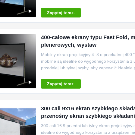
Zapytaj teraz.
400-calowe ekrany typu Fast Fold, 
plenerowych, wystaw
Mobilny ekran projekcyjny 4: 3 o przekątnej 400
mobilne są idealne do wygodnego korzystania z 
przedniej lub tylnej szyby, aby zapewnić idealnie
Zapytaj teraz.
300 cali 9x16 ekran szybkiego skład
przenośny ekran szybkiego składani
300 cali 16:9 przedni lub tylny ekran projekcyjn
idealne do wygodnego korzystania z urządzeń mo