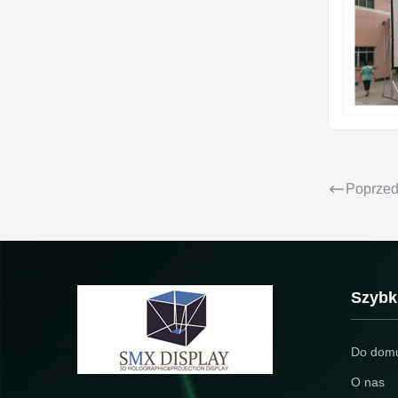
Poprzed
Szybki
Do dom
O nas