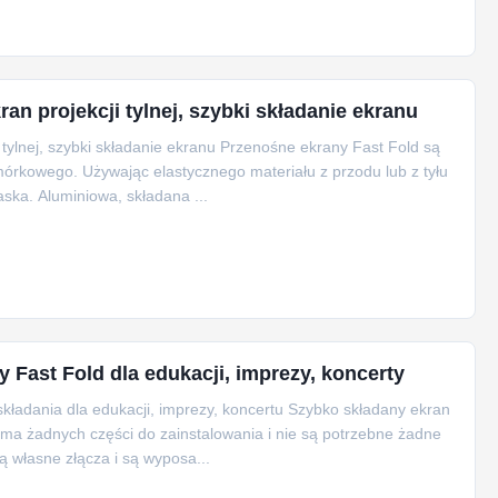
ran projekcji tylnej, szybki składanie ekranu
i tylnej, szybki składanie ekranu Przenośne ekrany Fast Fold są
órkowego. Używając elastycznego materiału z przodu lub z tyłu
aska. Aluminiowa, składana ...
 Fast Fold dla edukacji, imprezy, koncerty
składania dla edukacji, imprezy, koncertu Szybko składany ekran
ie ma żadnych części do zainstalowania i nie są potrzebne żadne
ą własne złącza i są wyposa...