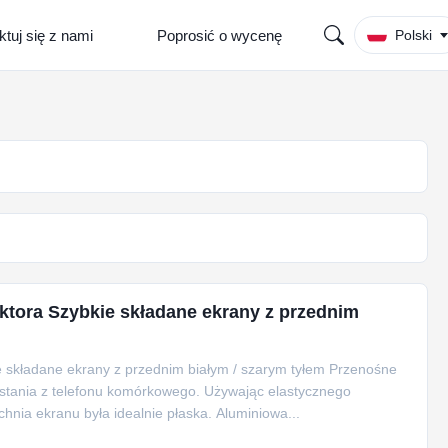
tuj się z nami
Poprosić o wycenę
Polski
ktora Szybkie składane ekrany z przednim
e składane ekrany z przednim białym / szarym tyłem Przenośne
stania z telefonu komórkowego. Używając elastycznego
chnia ekranu była idealnie płaska. Aluminiowa...