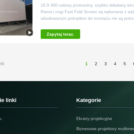
16:9 300-calowy przenośny, szybko składany ekra
Rama i nogi Fast Fold Screen są wykonane z wytr
wbudowanym pokrętłom do montażu nie są potrzeb
Zapytaj teraz.
ni
1
2
3
4
5
e linki
Kategorie
u
Ekrany projekcyjne
Biznesowe projektory multime