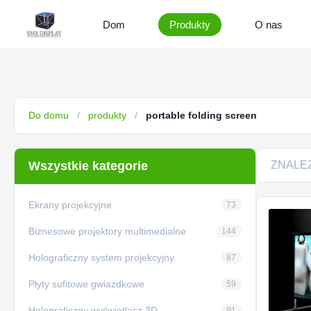
Dom
Produkty
O nas
Do domu
/
produkty
/
portable folding screen
Wszystkie kategorie
ZNALE
Ekrany projekcyjne
73
Biznesowe projektory multimedialne
144
Holograficzny system projekcyjny
87
Płyty sufitowe gwiazdkowe
59
Holograficzny wyświetlacz 3D
91