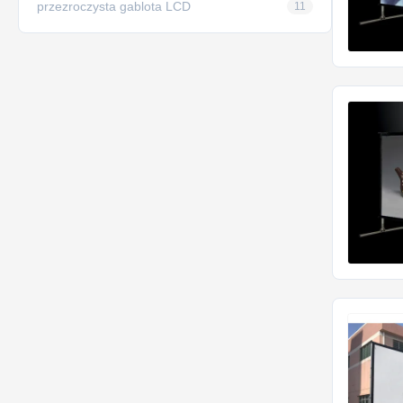
przezroczysta gablota LCD
11