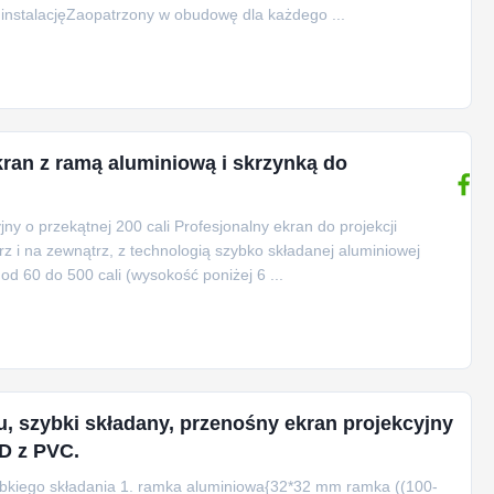
ą instalacjęZaopatrzony w obudowę dla każdego ...
ran z ramą aluminiową i skrzynką do
ny o przekątnej 200 cali Profesjonalny ekran do projekcji
rz i na zewnątrz, z technologią szybko składanej aluminiowej
d 60 do 500 cali (wysokość poniżej 6 ...
łu, szybki składany, przenośny ekran projekcyjny
D z PVC.
szybkiego składania 1. ramka aluminiowa{32*32 mm ramka ((100-