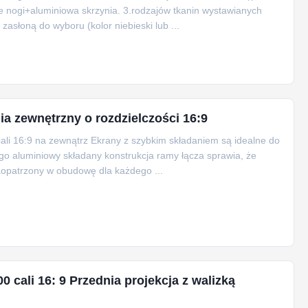
we nogi+aluminiowa skrzynia. 3.rodzajów tkanin wystawianych
asłoną do wyboru (kolor niebieski lub ...
a zewnętrzny o rozdzielczości 16:9
cali 16:9 na zewnątrz Ekrany z szybkim składaniem są idealne do
o aluminiowy składany konstrukcja ramy łącza sprawia, że
Zaopatrzony w obudowę dla każdego ...
 cali 16: 9 Przednia projekcja z walizką