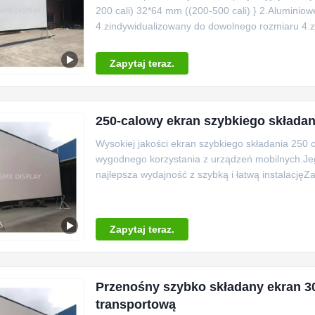
200 cali) 32*64 mm ((200-500 cali) } 2.Aluminio
4.zindywidualizowany do dowolnego rozmiaru 4.z z
Zapytaj teraz.
250-calowy ekran szybkiego składani
Wysokiej jakości ekran szybkiego składania 250 
wygodnego korzystania z urządzeń mobilnych.Jeg
najlepsza wydajność z szybką i łatwą instalację
Zapytaj teraz.
Przenośny szybko składany ekran 300
transportową