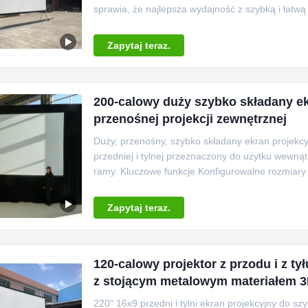
sprawia, że najlepsza wydajność z szybką i łatw
Zapytaj teraz.
200-calowy duży szybko składany ek
przenośnej projekcji zewnętrznej
Duży, przenośny, szybko składany ekran projekcyj
przedniej i tylnej przeznaczony do użytku wewnąt
ramy. Kluczowe funkcje Konfigurowalne rozmiary o
Zapytaj teraz.
120-calowy projektor z przodu i z ty
z stojącym metalowym materiałem 3
220" 16x9 przedni i tylni ekran projekcyjny do 