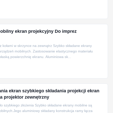
mobilny ekran projekcyjny Do imprez
 "z kołami w skrzynce na zewnątrz Szybko składane ekrany
urządzeń mobilnych. Zastosowanie elastycznego materiału
 płaską powierzchnię ekranu. Aluminiowa sk...
ania ekran szybkiego składania projekcji ekran
a projektor zewnętrzny
y do szybkiego złożenia Szybko składane ekrany mobilne są
bilnych.Jego aluminiowy składany konstrukcja ramy łącza