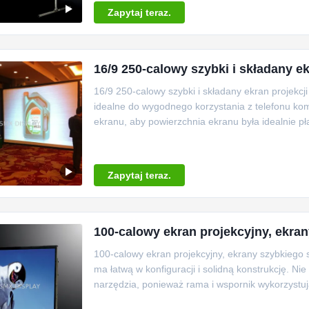
Zapytaj teraz.
16/9 250-calowy szybki i składany ek
16/9 250-calowy szybki i składany ekran projekcj
idealne do wygodnego korzystania z telefonu kom
ekranu, aby powierzchnia ekranu była idealnie pł
Zapytaj teraz.
100-calowy ekran projekcyjny, ekrany
100-calowy ekran projekcyjny, ekrany szybkiego 
ma łatwą w konfiguracji i solidną konstrukcję. N
narzędzia, ponieważ rama i wspornik wykorzystuj