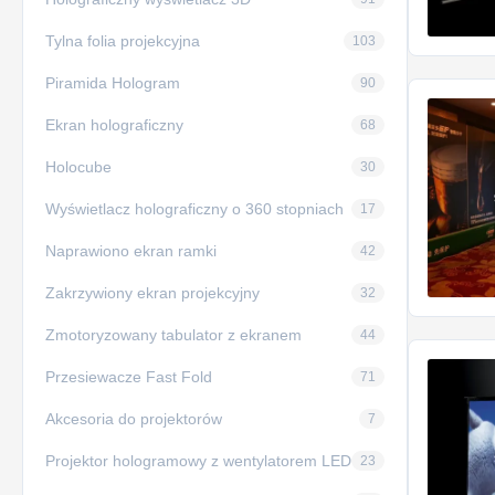
Tylna folia projekcyjna
103
Piramida Hologram
90
Ekran holograficzny
68
Holocube
30
Wyświetlacz holograficzny o 360 stopniach
17
Naprawiono ekran ramki
42
Zakrzywiony ekran projekcyjny
32
Zmotoryzowany tabulator z ekranem
44
Przesiewacze Fast Fold
71
Akcesoria do projektorów
7
Projektor hologramowy z wentylatorem LED
23