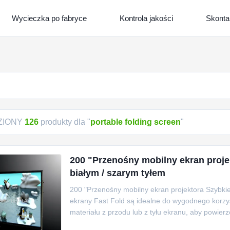
Wycieczka po fabryce
Kontrola jakości
Skontak
ZIONY
126
produkty dla "
portable folding screen
"
200 "Przenośny mobilny ekran proje
białym / szarym tyłem
200 "Przenośny mobilny ekran projektora Szybki
ekrany Fast Fold są idealne do wygodnego korzy
materiału z przodu lub z tyłu ekranu, aby powierz