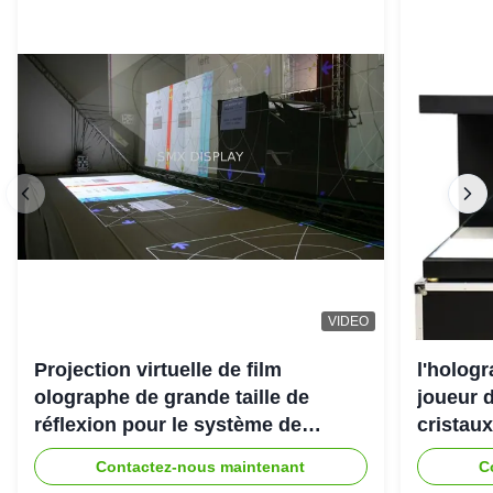
VIDEO
Projection virtuelle de film
l'holog
olographe de grande taille de
joueur d
réflexion pour le système de
cristaux
projecteur de l'hologramme 3D
Contactez-nous maintenant
C