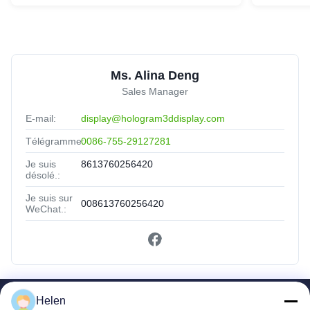
Ms. Alina Deng
Sales Manager
E-mail:
display@hologram3ddisplay.com
Télégramme:
0086-755-29127281
Je suis
8613760256420
désolé.:
Je suis sur
008613760256420
WeChat.:
Helen
Liens Rapides