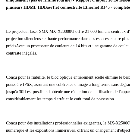
uniquement (pas de lentille fournie) - Rapport d'aspect 16:10 Résol
plusieurs HDMI, HDBaseT,et connectivité Ethernet RJ45 - complète ave
Le projecteur laser SMX MX-X20000U offre 21 000 lumens centraux d'une l
projection silencieuse et haute performance dans des espaces encore plus gr
précisAvec un processeur de couleurs de 14 bits et une gamme de couleurs é
contraste inégalés.
Conçu pour la fiabilité, le bloc optique entièrement scellé élimine le besoin d
poussière IP6X, assurant une cohérence d'image à long terme sans dégradati
jusqu'à 30Il est possible d'obtenir une réduction de l'utilisation de l'appare
considérablement les temps d'arrêt et le coût total de possession.
Conçu pour des installations professionnelles exigeantes, le MX-X25000U ex
numérique et les expositions immersives, offrant un changement d'objectif 