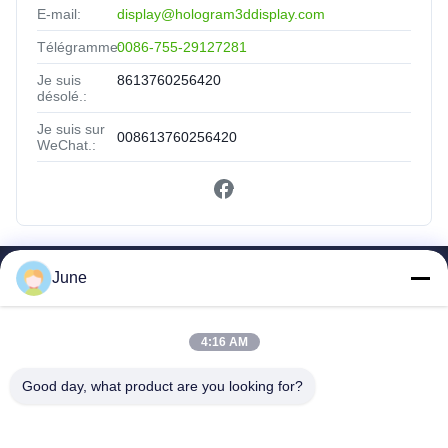
E-mail:
display@hologram3ddisplay.com
Télégramme:
0086-755-29127281
Je suis
8613760256420
désolé.:
Je suis sur
008613760256420
WeChat.:
June
Liens Rapides
Maison
4:16 AM
Des Produits
Au Sujet De Nous
Good day, what product are you looking for?
Visite D'usine
Contrôle De Qualité
Contactez-Nous