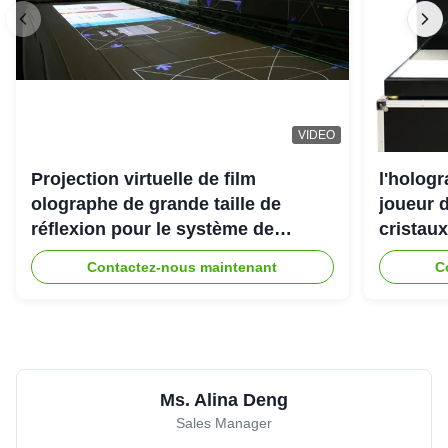
VIDEO
Projection virtuelle de film
l'holog
olographe de grande taille de
joueur d
réflexion pour le système de
cristaux
projecteur de l'hologramme 3D
Contactez-nous maintenant
C
Ms. Alina Deng
Sales Manager