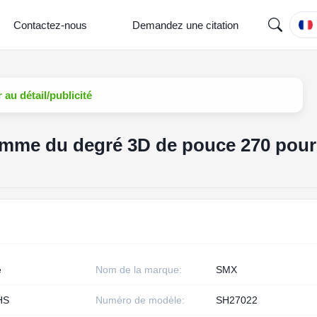
Contactez-nous
Demandez une citation
au détail/publicité
amme du degré 3D de pouce 270 pour
e
Nom de la marque:
SMX
HS
Numéro de modèle:
SH27022