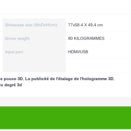
Showcase size (WxDxH/cm):
77x58.4 X 49,4 cm
Gross weight:
80 KILOGRAMMES
Input port:
HDMI/USB
de pouce 3D
,
La publicité de l'étalage de l'hologramme 3D
,
du degré 3d