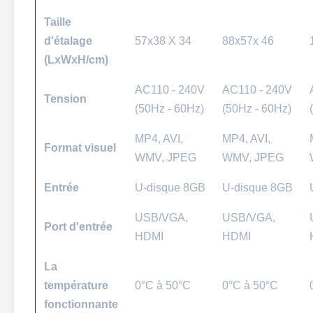
Taille
d'étalage
57x38 X 34
88x57x 46
(LxWxH/cm)
AC110 - 240V
AC110 - 240V
Tension
(50Hz - 60Hz)
(50Hz - 60Hz)
MP4, AVI,
MP4, AVI,
Format visuel
WMV, JPEG
WMV, JPEG
Entrée
U-disque 8GB
U-disque 8GB
USB/VGA,
USB/VGA,
Port d'entrée
HDMI
HDMI
La
température
0°C à 50°C
0°C à 50°C
fonctionnante