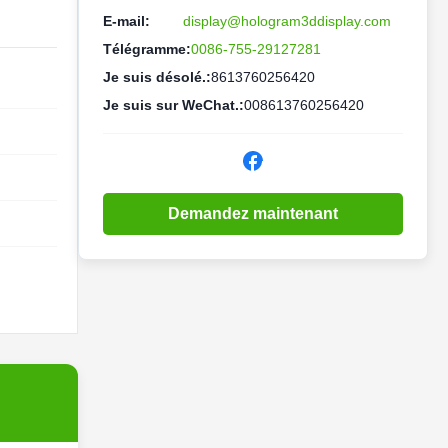
E-mail:
display@hologram3ddisplay.com
Télégramme:
0086-755-29127281
Je suis désolé.:
8613760256420
Je suis sur WeChat.:
008613760256420
Demandez maintenant