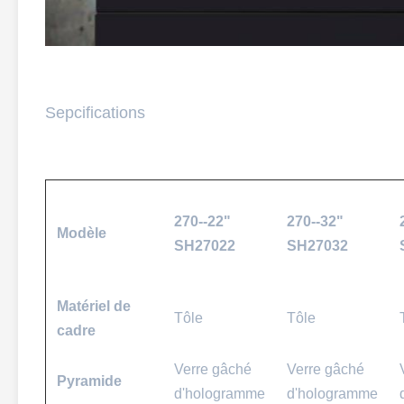
Sepcifications
270--22"
270--32"
Modèle
SH27022
SH27032
Matériel de
Tôle
Tôle
cadre
Verre gâché
Verre gâché
Pyramide
d'hologramme
d'hologramme