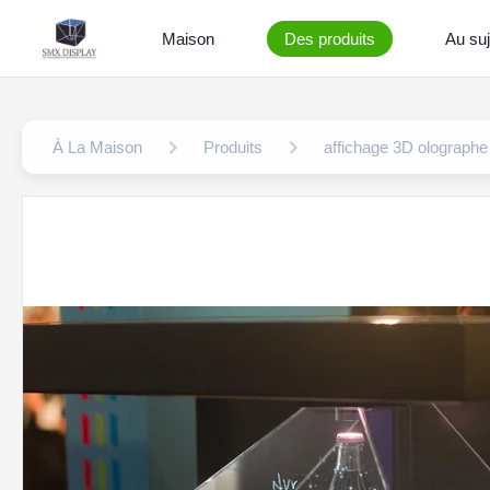
Maison
Des produits
Au suj
À La Maison
Produits
affichage 3D olographe