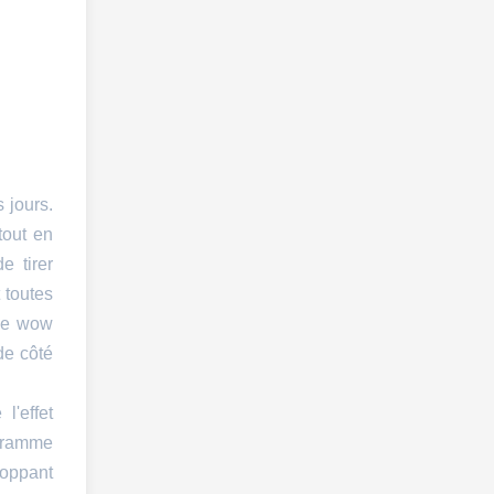
 jours.
tout en
e tirer
 toutes
 de wow
de côté
l'effet
ogramme
loppant