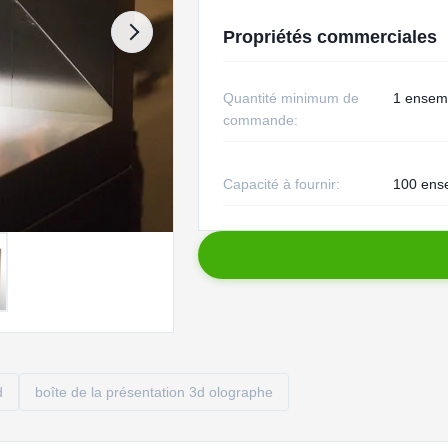
Propriétés commerciales
Quantité minimum de
1 ensem
commande:
Capacité à fournir:
100 ens
d
boîte de la présentation 3d olographe