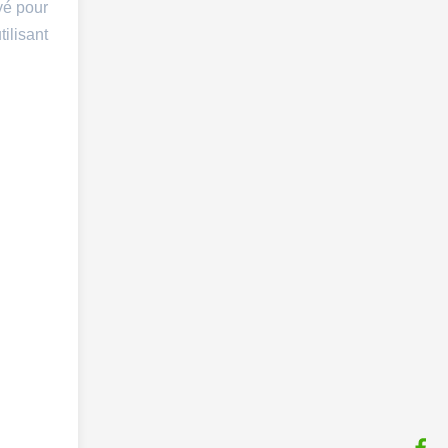
yé pour
ilisant