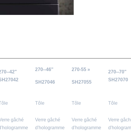
270--46"
270-55 »
270--42"
270--70"
SH27042
SH27070
SH27046
SH27055
Tôle
Tôle
Tôle
Tôle
Verre gâché
Verre gâché
Verre gâché
Verre gâc
d'hologramme
d'hologramme
d'hologramme
d'hologra