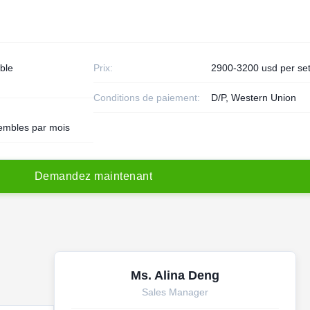
ble
Prix:
2900-3200 usd per se
Conditions de paiement:
D/P, Western Union
embles par mois
D
e
m
a
n
d
e
z
m
a
i
n
t
e
n
a
n
t
Ms. Alina Deng
Sales Manager