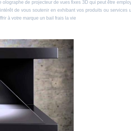
ge olographe de projecteur de vues fixes 3D qui peut être emplo
térêt de vous soutenir en exhibant vos produits ou services ut
ir à votre marque un bail frais la vie