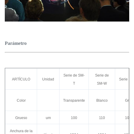
Parámetro
Serie de SM-
Serie de
ARTÍCULO
Unidad
Serie SM
T
SM-W
Color
Transparente
Blanco
Gris
Grueso
um
100
110
100
Anchura de la