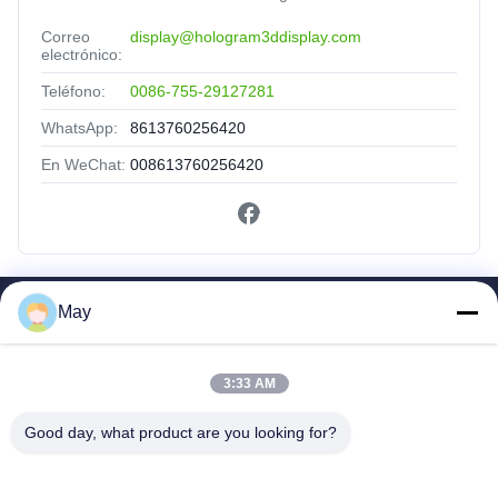
Correo
display@hologram3ddisplay.com
electrónico:
Teléfono:
0086-755-29127281
WhatsApp:
8613760256420
En WeChat:
008613760256420
May
Enlaces Rápidos
Hogar
Productos
3:33 AM
Sobre Nosotros
Good day, what product are you looking for?
Viaje De La Fábrica
Control De Calidad