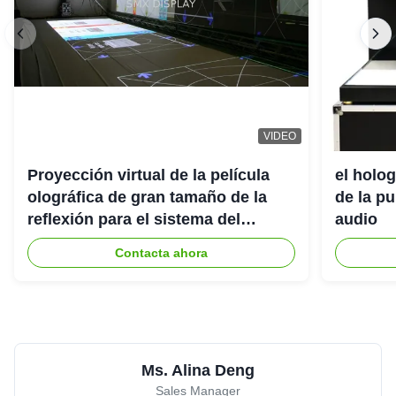
VIDEO
Proyección virtual de la película
el holo
olográfica de gran tamaño de la
de la p
reflexión para el sistema del
audio
proyector del holograma 3D
Contacta ahora
Ms. Alina Deng
Sales Manager