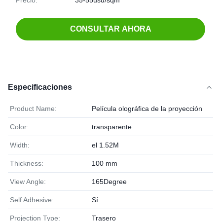
Precio:
35-55usd/sqm
CONSULTAR AHORA
Especificaciones
Product Name:
Película olográfica de la proyección
Color:
transparente
Width:
el 1.52M
Thickness:
100 mm
View Angle:
165Degree
Self Adhesive:
Sí
Projection Type:
Trasero