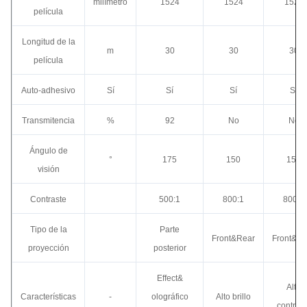
milímetro
1524
1524
1524
película
Longitud de la
m
30
30
30
película
Auto-adhesivo
Sí
Sí
Sí
Sí
Transmitencia
%
92
No
No
Ángulo de
°
175
150
150
visión
Contraste
500:1
800:1
800:1
Tipo de la
Parte
Front&Rear
Front&Re
proyección
posterior
Effect&
Alto
Características
-
olográfico
Alto brillo
contrast