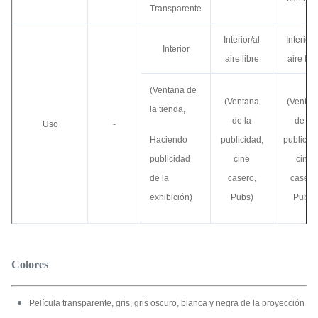
Transparente
Interior/al
Interior/
Interior
aire libre
aire libr
(Ventana de
(Ventana
(Ventan
la tienda,
de la
de la
Uso
-
Haciendo
publicidad,
publicida
publicidad
cine
cine
de la
casero,
casero
exhibición)
Pubs)
Pubs)
Colores
Película transparente, gris, gris oscuro, blanca y negra de la proyección