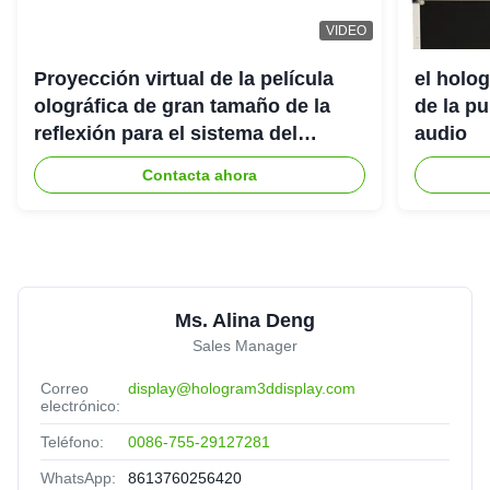
VIDEO
Proyección virtual de la película
el holo
olográfica de gran tamaño de la
de la p
reflexión para el sistema del
audio
proyector del holograma 3D
Contacta ahora
Ms. Alina Deng
Sales Manager
Correo
display@hologram3ddisplay.com
electrónico:
Teléfono:
0086-755-29127281
WhatsApp:
8613760256420