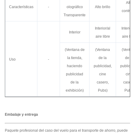
Alto
Características
-
olográfico
Alto brillo
contrast
Transparente
Interior/al
Interior/
Interior
aire libre
aire libr
(Ventana de
(Ventana
(Ventan
la tienda,
de la
de la
Uso
-
haciendo
publicidad,
publicida
publicidad
cine
cine
de la
casero,
casero
exhibición)
Pubs)
Pubs)
Embalaje y entrega
Paquete profesional del caso del vuelo para el transporte de ahorro, puede