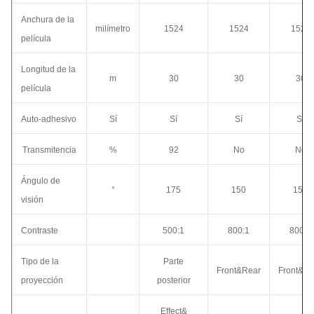
Anchura de la
milímetro
1524
1524
1524
película
Longitud de la
m
30
30
30
película
Auto-adhesivo
Sí
Sí
Sí
Sí
Transmitencia
%
92
No
No
Ángulo de
°
175
150
150
visión
Contraste
500:1
800:1
800:1
Tipo de la
Parte
Front&Rear
Front&Re
proyección
posterior
Effect&