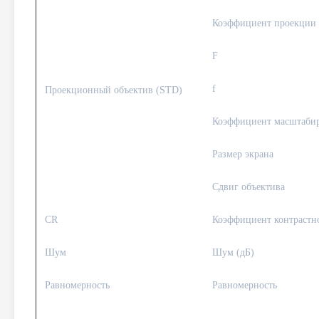
Коэффициент проекции 
F
f
Проекционный объектив (STD)
Коэффициент масштаби
Размер экрана
Сдвиг объектива
CR
Коэффициент контрастно
Шум
Шум (дБ)
Равномерность
Равномерность