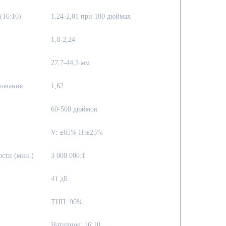
(16:10)
1,24-2,01 при 100 дюймах
1,8-2,24
27,7-44,3 мм
рования
1,62
60-500 дюймов
V: ±65% H:±25%
сти (мин.)
3 000 000:1
41 дБ
ТИП: 90%
Нативное: 16:10