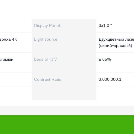
Display Panel:
3x1.0 "
ержка 4K
Light source:
Двухцветный лаз
(синий+красный)
стимый:
Lens Shift V:
± 65%
Contrast Ratio:
3,000,000:1