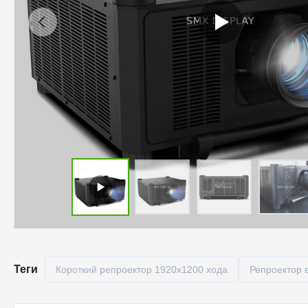
Теги
Короткий репроектор 1920x1200 хода
Репроектор 