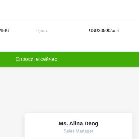
ЛЕКТ
Цена:
USD23500/unit
С
п
р
о
с
и
т
е
с
е
й
ч
а
с
Ms. Alina Deng
Sales Manager