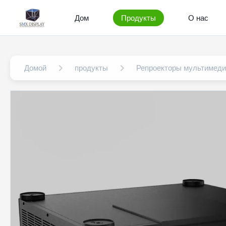
Дом
Продукты
О нас
Домой
продукты
Репроекторы мультимеди