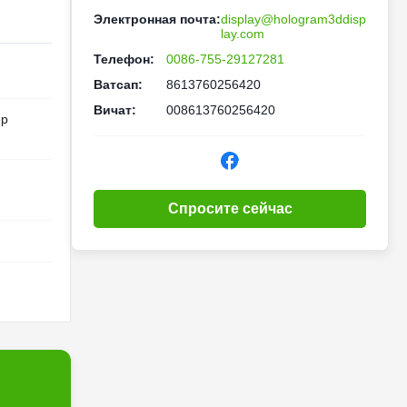
Электронная почта:
display@hologram3ddisp
lay.com
Телефон:
0086-755-29127281
Ватсап:
8613760256420
Вичат:
008613760256420
ер
Спросите сейчас