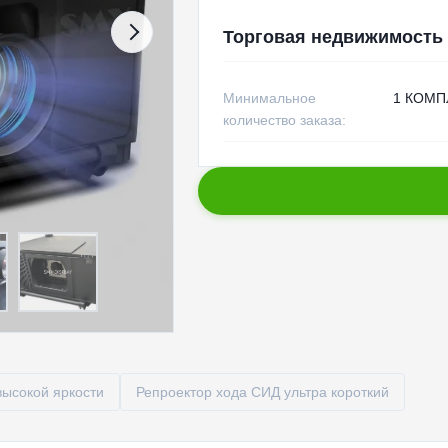
Торговая недвижимость
Минимальное
1 КОМП
количество заказа:
высокой яркости
Репроектор хода СИД ультра короткий