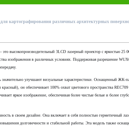
для картографирования различных архитектурных поверхно
то высокопроизводительный 3LCD лазерный проектор с яркостью 25 0
ества изображения в различных условиях. Поддерживая разрешение WU
опередачу.
сть значительно улучшают визуальные характеристики. Оснащенный ЖК-п
и красный), он обеспечивает 100% охват цветового пространства REC709
ечивает яркое изображение, обеспечивая более чистые белые и более глуб
ость в своем дизайне. Она включает в себя полностью герметичный ла
овышения долговечности и стабильной работы. Эта модель также оснащ