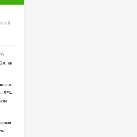
стей
00
XGA, он
анелью
 и 92%
окие
зерный
ена