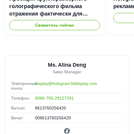
голографического фильма
рекламы
отражения фактически для
системы репроектора Hologram
Свяжитесь сейчас
3D
Ms. Alina Deng
Sales Manager
Электронная
display@hologram3ddisplay.com
почта:
Телефон:
0086-755-29127281
Ватсап:
8613760256420
Вичат:
008613760256420