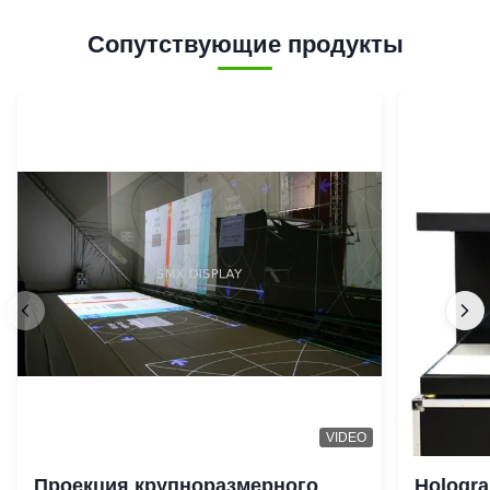
Сопутствующие продукты
VIDEO
Проекция крупноразмерного
Hologr