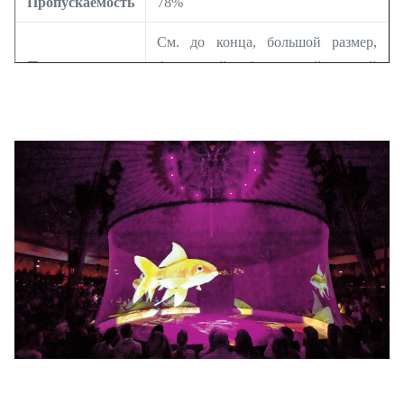
Пропускаемость
78%
См. до конца, большой размер,
Преимущество
безшовный, облегченный, легкий
для установки
Цвет ткани
Белый, серый и черный
Сертификат
Огнеупорный класс B2