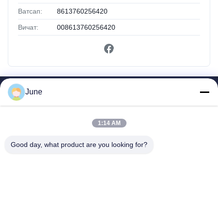
Ватсап:
8613760256420
Вичат:
008613760256420
June
Быстрые Ссылки
Дом
Продукты
1:14 AM
О Нас
Good day, what product are you looking for?
Путешествие Фабрики
Проверка Качества
Свяжитесь Мы
Спросите Цитату
Shenzhen SMX Display Technology Co.,Ltd