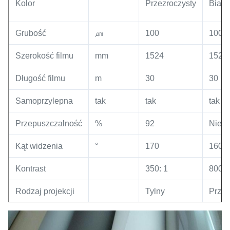
Kolor
Przezroczysty
Biały
Grubość
㎛
100
100
Szerokość filmu
mm
1524
1524
Długość filmu
m
30
30
Samoprzylepna
tak
tak
tak
Przepuszczalność
%
92
Nie
Kąt widzenia
°
170
160
Kontrast
350: 1
800: 
Rodzaj projekcji
Tylny
Przód 
Wyso
cechy
-
Przezroczysty