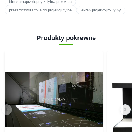
film samoprzylepny z tylną projekcją
przezroczysta folia do projekcji tylnej
ekran projekcyjny tylny
Produkty pokrewne