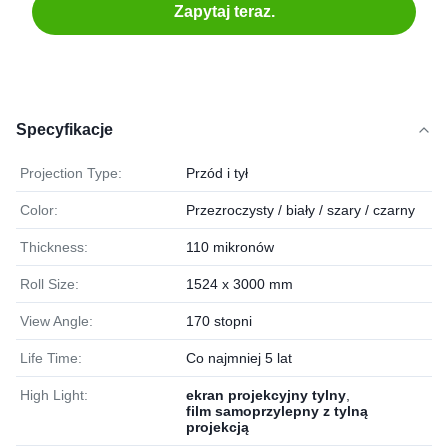
Zapytaj teraz.
Specyfikacje
Projection Type:
Przód i tył
Color:
Przezroczysty / biały / szary / czarny
Thickness:
110 mikronów
Roll Size:
1524 x 3000 mm
View Angle:
170 stopni
Life Time:
Co najmniej 5 lat
High Light:
ekran projekcyjny tylny
,
film samoprzylepny z tylną
projekcją