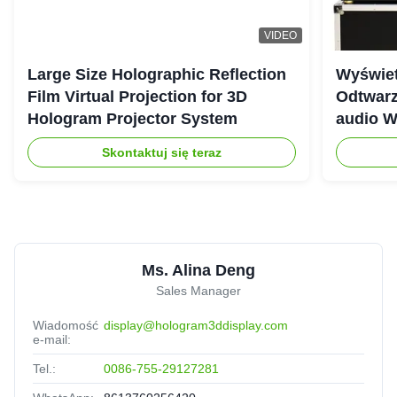
VIDEO
Large Size Holographic Reflection
Wyświet
Film Virtual Projection for 3D
Odtwarz
Hologram Projector System
audio W
Skontaktuj się teraz
Ms. Alina Deng
Sales Manager
Wiadomość
display@hologram3ddisplay.com
e-mail:
Tel.:
0086-755-29127281