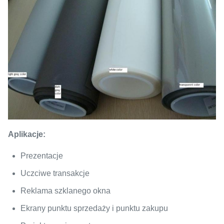
jasno
Wewną
Wnętrz
na
zewną
(Okn
Podanie
-
(Witryna
rekla
sklepowa,
kino
wyświetlacz
domo
reklamowy)
Aplikacje:
puby)
Prezentacje
Uczciwe transakcje
Reklama szklanego okna
Ekrany punktu sprzedaży i punktu zakupu