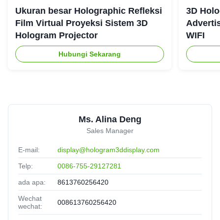
Ukuran besar Holographic Refleksi
3D Holo
Film Virtual Proyeksi Sistem 3D
Adverti
Hologram Projector
WIFI
Hubungi Sekarang
Ms. Alina Deng
Sales Manager
E-mail:
display@hologram3ddisplay.com
Telp:
0086-755-29127281
ada apa:
8613760256420
Wechat
008613760256420
wechat: