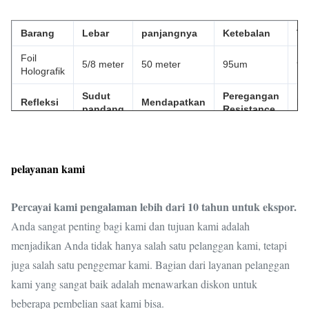
Barang
Lebar
panjangnya
Ketebalan
Tr
Foil
5/8 meter
50 meter
95um
9
Holografik
Sudut
Peregangan
Refleksi
Mendapatkan
Ke
pandang
Resistance
160
19,70%
2
880.LBS%
3j
derajat
pelayanan kami
Percayai kami pengalaman lebih dari 10 tahun untuk ekspor.
Anda sangat penting bagi kami dan tujuan kami adalah
menjadikan Anda tidak hanya salah satu pelanggan kami, tetapi
juga salah satu penggemar kami.
Bagian dari layanan pelanggan
kami yang sangat baik adalah menawarkan diskon untuk
beberapa pembelian saat kami bisa.