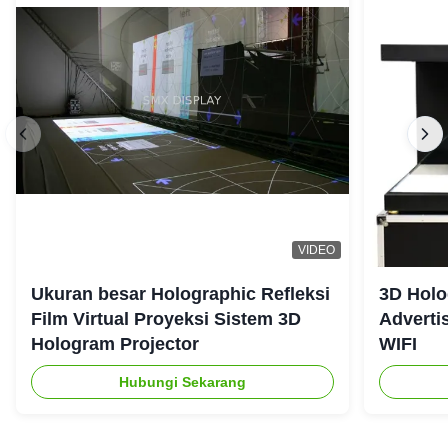
VIDEO
Ukuran besar Holographic Refleksi
3D Holo
Film Virtual Proyeksi Sistem 3D
Adverti
Hologram Projector
WIFI
Hubungi Sekarang