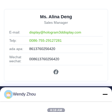
Ms. Alina Deng
Sales Manager
E-mail:
display@hologram3ddisplay.com
Telp:
0086-755-29127281
ada apa:
8613760256420
Wechat
008613760256420
wechat:
Wendy Zhou
Tautan Cepat
Rumah
Produk
8:18 AM