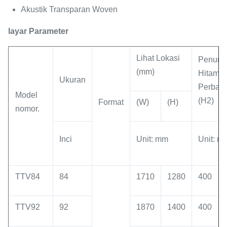
Akustik Transparan Woven
layar Parameter
Lihat Lokasi
Penuru
(mm)
Hitam
Ukuran
Perbat
Model
(H2)
Format
(W)
(H)
nomor.
Inci
Unit: mm
Unit: m
TTV84
84
1710
1280
400
TTV92
92
1870
1400
400