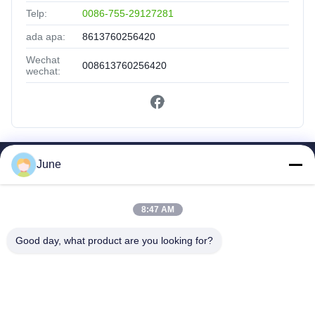
Telp:
0086-755-29127281
ada apa:
8613760256420
Wechat
008613760256420
wechat:
June
Tautan Cepat
Rumah
Produk
8:47 AM
Tentang Kami
Good day, what product are you looking for?
Tur Pabrik
Kontrol Kualitas
Hubungi Kami
Permintaan Penawaran