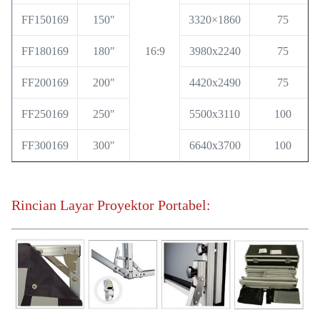
FF150169
150"
3320×1860
75
FF180169
180"
16:9
3980x2240
75
FF200169
200"
4420x2490
75
FF250169
250"
5500x3110
100
FF300169
300"
6640x3700
100
Rincian Layar Proyektor Portabel: