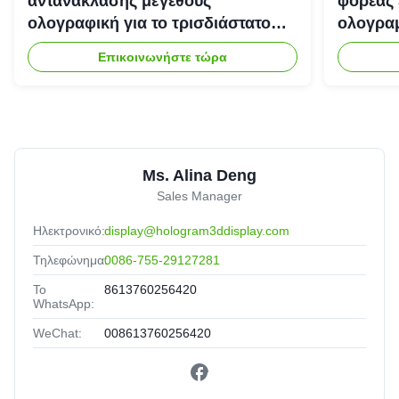
αντανάκλασης μεγέθους
φορέας 
ολογραφική για το τρισδιάστατο
ολογραμ
σύστημα προβολέων
Επικοινωνήστε τώρα
ολογραμμάτων
Ms. Alina Deng
Sales Manager
Ηλεκτρονικό:
display@hologram3ddisplay.com
Τηλεφώνημα:
0086-755-29127281
Το
8613760256420
WhatsApp:
WeChat:
008613760256420