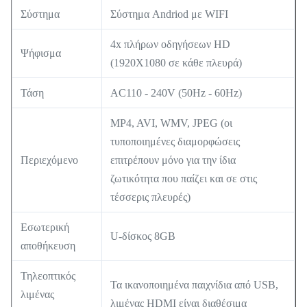
Σύστημα
Σύστημα Andriod με WIFI
4x πλήρων οδηγήσεων HD
Ψήφισμα
(1920X1080 σε κάθε πλευρά)
Τάση
AC110 - 240V (50Hz - 60Hz)
MP4, AVI, WMV, JPEG (οι
τυποποιημένες διαμορφώσεις
Περιεχόμενο
επιτρέπουν μόνο για την ίδια
ζωτικότητα που παίζει και σε στις
τέσσερις πλευρές)
Εσωτερική
U-δίσκος 8GB
αποθήκευση
Τηλεοπτικός
Τα ικανοποιημένα παιχνίδια από USB,
λιμένας
λιμένας HDMI είναι διαθέσιμα