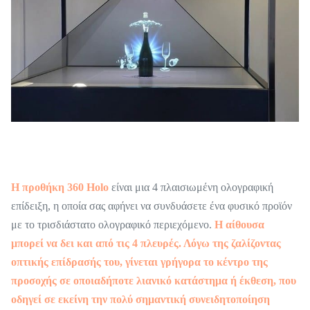
Η προθήκη 360 Holo
είναι μια 4 πλαισιωμένη ολογραφική
επίδειξη, η οποία σας αφήνει να συνδυάσετε ένα φυσικό προϊόν
με το τρισδιάστατο ολογραφικό περιεχόμενο.
Η αίθουσα
μπορεί να δει και από τις 4 πλευρές. Λόγω της ζαλίζοντας
οπτικής επίδρασής του, γίνεται γρήγορα το κέντρο της
προσοχής σε οποιαδήποτε λιανικό κατάστημα ή έκθεση, που
οδηγεί σε εκείνη την πολύ σημαντική συνειδητοποίηση