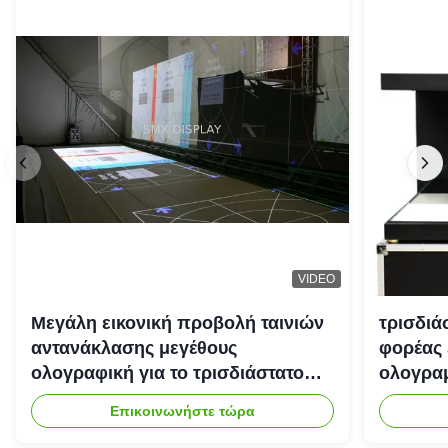
VIDEO
Μεγάλη εικονική προβολή ταινιών
τρισδιά
αντανάκλασης μεγέθους
φορέας 
ολογραφική για το τρισδιάστατο
ολογραμ
σύστημα προβολέων
Επικοινωνήστε τώρα
ολογραμμάτων