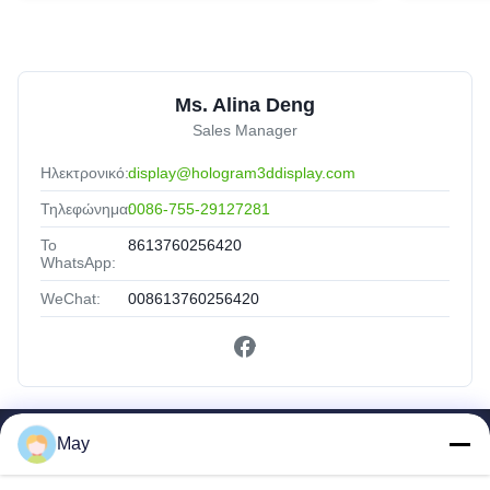
Ms. Alina Deng
Sales Manager
Ηλεκτρονικό:
display@hologram3ddisplay.com
Τηλεφώνημα:
0086-755-29127281
Το
8613760256420
WhatsApp:
WeChat:
008613760256420
May
Γρήγοροι Σύνδεσμοι
Σπίτι