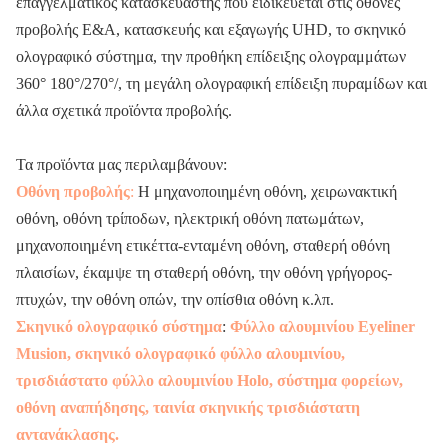
επαγγελματικός κατασκευαστής που ειδικεύεται στις οθόνες
προβολής Ε&Α, κατασκευής και εξαγωγής UHD, το σκηνικό
ολογραφικό σύστημα, την προθήκη επίδειξης ολογραμμάτων
360° 180°/270°/, τη μεγάλη ολογραφική επίδειξη πυραμίδων και
άλλα σχετικά προϊόντα προβολής.
Τα προϊόντα μας περιλαμβάνουν:
Οθόνη προβολής
:
Η μηχανοποιημένη οθόνη, χειρωνακτική
οθόνη, οθόνη τρίποδων, ηλεκτρική οθόνη πατωμάτων,
μηχανοποιημένη ετικέττα-ενταμένη οθόνη, σταθερή οθόνη
πλαισίων, έκαμψε τη σταθερή οθόνη, την οθόνη γρήγορος-
πτυχών, την οθόνη οπών, την οπίσθια οθόνη κ.λπ.
Σκηνικό ολογραφικό σύστημα
:
Φύλλο αλουμινίου Eyeliner
Musion, σκηνικό ολογραφικό φύλλο αλουμινίου,
τρισδιάστατο φύλλο αλουμινίου Holo, σύστημα φορείων,
οθόνη αναπήδησης, ταινία σκηνικής τρισδιάστατη
αντανάκλασης.