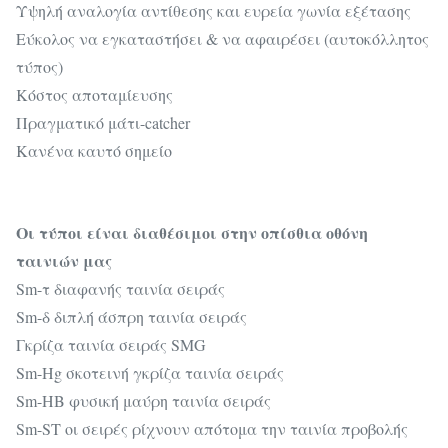
Υψηλή αναλογία αντίθεσης και ευρεία γωνία εξέτασης
Εύκολος να εγκαταστήσει & να αφαιρέσει (αυτοκόλλητος
τύπος)
Κόστος αποταμίευσης
Πραγματικό μάτι-catcher
Κανένα καυτό σημείο
Οι τύποι είναι διαθέσιμοι στην οπίσθια οθόνη
ταινιών μας
Sm-τ διαφανής ταινία σειράς
Sm-δ διπλή άσπρη ταινία σειράς
Γκρίζα ταινία σειράς SMG
Sm-Hg σκοτεινή γκρίζα ταινία σειράς
Sm-HB φυσική μαύρη ταινία σειράς
Sm-ST οι σειρές ρίχνουν απότομα την ταινία προβολής