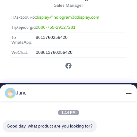
Sales Manager
Ηλεκτρονικό:
display@hologram3ddisplay.com
Τηλεφώνημα:
0086-755-29127281
Το
8613760256420
WhatsApp:
WeChat:
008613760256420
June
Γρήγοροι Σύνδεσμοι
Σπίτι
Προϊόντα
1:14 PM
Περίπου Εμείς
Good day, what product are you looking for?
Γύρος Εργοστασίων
Ποιοτικός Έλεγχος