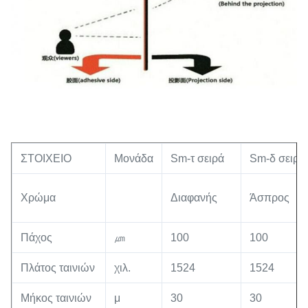
ΣΤΟΙΧΕΙΟ
Μονάδα
Sm-τ σειρά
Sm-δ σειρά
Χρώμα
Διαφανής
Άσπρος
Πάχος
㎛
100
100
Πλάτος ταινιών
χιλ.
1524
1524
Μήκος ταινιών
μ
30
30