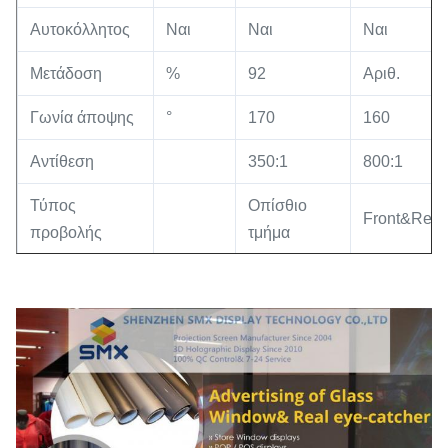
Αυτοκόλλητος
Ναι
Ναι
Ναι
Μετάδοση
%
92
Αριθ.
Γωνία άποψης
°
170
160
Αντίθεση
350:1
800:1
Τύπος
Οπίσθιο
Front&Rear
προβολής
τμήμα
Χαρακτηριστικά
Υψηλή
-
Διαφανής
γνωρίσματα
φωτεινότητ
Εσωτερικός
Εσωτερικός
υπαίθριος
(Παράθυρο
Εφαρμογή
-
(Προθήκη,
διαφήμισης,