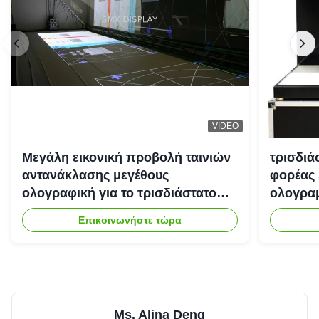
VIDEO
Μεγάλη εικονική προβολή ταινιών
τρισδιά
αντανάκλασης μεγέθους
φορέας 
ολογραφική για το τρισδιάστατο
ολογραμ
σύστημα προβολέων
Επικοινωνήστε τώρα
ολογραμμάτων
Ms. Alina Deng