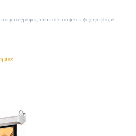
, κινηματογράφος, τόποι συναντήσεως ψυχαγωγίας et
νη μας