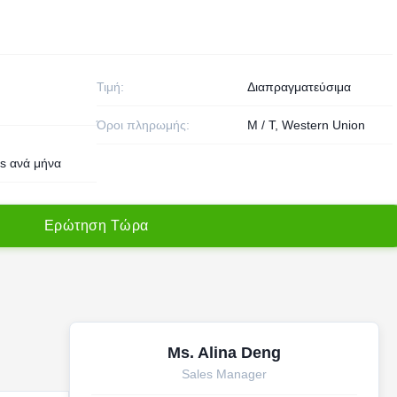
Τιμή:
Διαπραγματεύσιμα
Όροι πληρωμής:
Μ / Τ, Western Union
cs ανά μήνα
Ε
ρ
ώ
τ
η
σ
η
Τ
ώ
ρ
α
Ms. Alina Deng
Sales Manager