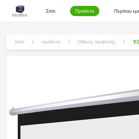
Σπίτι
Προϊόντα
Περίπου εμε
Σπίτι
προϊόντα
Οθόνες προβολής
Έξ