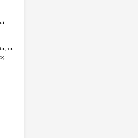
ιό
ία, τα
ας.