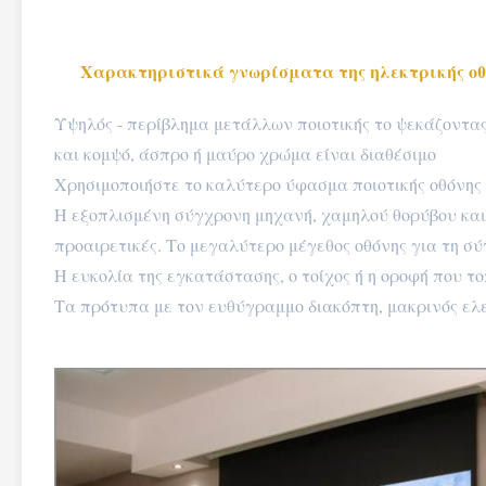
Χαρακτηριστικά γνωρίσματα της ηλεκτρικής οθ
Υψηλός - περίβλημα μετάλλων ποιοτικής το ψεκάζοντα
και κομψό, άσπρο ή μαύρο χρώμα είναι διαθέσιμο
Χρησιμοποιήστε το καλύτερο ύφασμα ποιοτικής οθόνης
Η εξοπλισμένη σύγχρονη μηχανή, χαμηλού θορύβου και 
προαιρετικές. Το μεγαλύτερο μέγεθος οθόνης για τη σύ
Η ευκολία της εγκατάστασης, ο τοίχος ή η οροφή που το
Τα πρότυπα με τον ευθύγραμμο διακόπτη, μακρινός ελε