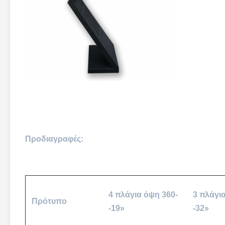
Προδιαγραφές:
4 πλάγια όψη 360-
3 πλάγι
Πρότυπο
-19»
-32»