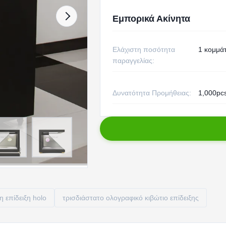
Εμπορικά Ακίνητα
Ελάχιστη ποσότητα
1 κομμάτ
παραγγελίας:
Δυνατότητα Προμήθειας:
1,000pc
η επίδειξη holo
τρισδιάστατο ολογραφικό κιβώτιο επίδειξης