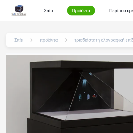
Σπίτι
Προϊόντα
Περίπου εμε
Σπίτι
προϊόντα
τρισδιάστατη ολογραφική επίδ