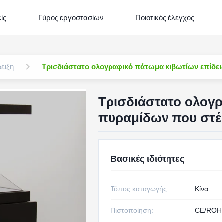
ίς
Γύρος εργοστασίων
Ποιοτικός έλεγχος
ειξη
Τρισδιάστατο ολογραφικό πάτωμα κιβωτίων επίδει
Τρισδιάστατο ολογρ
πυραμίδων που στέκ
Βασικές ιδιότητες
Τόπος καταγωγής:
Κίνα
Πιστοποίηση:
CE/ROH