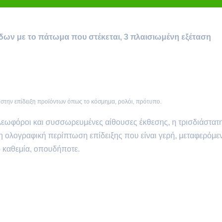
δων με το πάτωμα που στέκεται, 3 πλαισιωμένη εξέταση
στην επίδειξη προϊόντων όπως το κόσμημα, ρολόι, πρότυπο.
, λεωφόροι και συσσωρευμένες αίθουσες έκθεσης, η τρισδιάστατ
η ολογραφική περίπτωση επίδειξης που είναι γερή, μεταφερόμεν
ό καθεμία, οπουδήποτε.