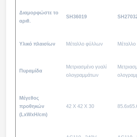
Διαμορφώστε το
SH36019
SH2703
αριθ.
Υλικό πλαισίων
Μέταλλο φύλλων
Μέταλλο
Μετριασμένο γυαλί
Μετριασμ
Πυραμίδα
ολογραμμάτων
ολογραμ
Μέγεθος
προθηκών
42 X 42 X 30
85.6x65.
(LxWxH/cm)