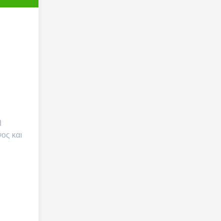
η
ος και