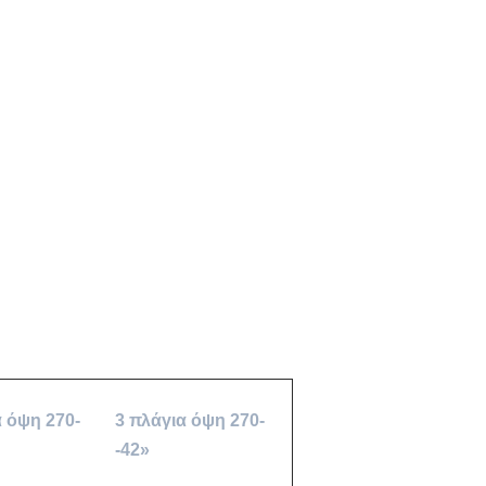
α όψη 270-
3 πλάγια όψη 270-
-42»