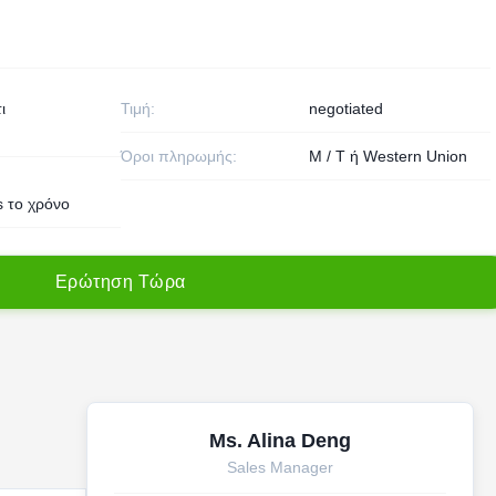
ι
Τιμή:
negotiated
Όροι πληρωμής:
Μ / Τ ή Western Union
s το χρόνο
Ε
ρ
ώ
τ
η
σ
η
Τ
ώ
ρ
α
Ms. Alina Deng
Sales Manager