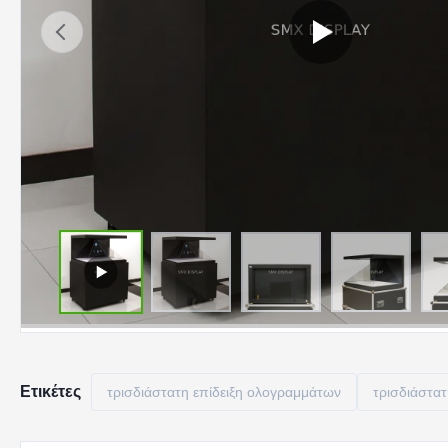
Ετικέτες
τρισδιάστατη επίδειξη ολογραμμάτων
τρισδιάστατ