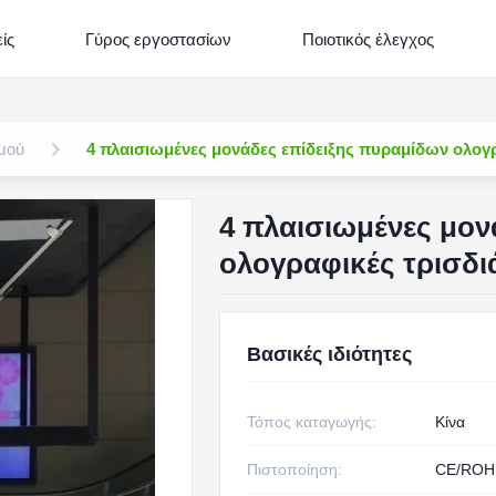
ίς
Γύρος εργοστασίων
Ποιοτικός έλεγχος
θμού
4 πλαισιωμένες μονάδες επίδειξης πυραμίδων ολογρ
4 πλαισιωμένες μον
ολογραφικές τρισδι
Βασικές ιδιότητες
Τόπος καταγωγής:
Κίνα
Πιστοποίηση:
CE/ROH