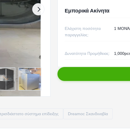
Εμπορικά Ακίνητα
Ελάχιστη ποσότητα
1 ΜΟΝΆ
παραγγελίας:
Δυνατότητα Προμήθειας:
1,000pc
τρισδιάστατο σύστημα επίδειξης
Dreamoc Σκανδιναβία