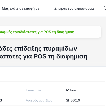
Μας ελάτε σε επαφή με
Ζητήστε ένα απόσπασμα
αφικές τρισδιάστατες για POS τη διαφήμιση
άδες επίδειξης πυραμίδων
άστατες για POS τη διαφήμιση
Επωνυμία:
I-Show
S
Αριθμός μοντέλου:
SH36019