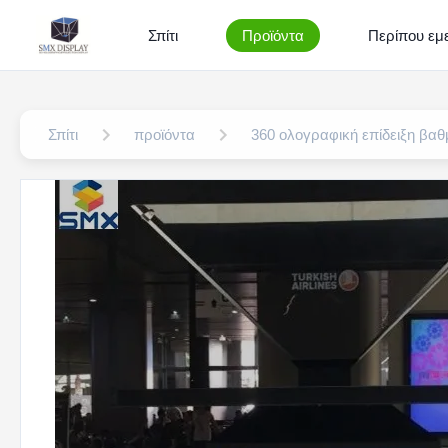
Σπίτι
Προϊόντα
Περίπου εμε
Σπίτι
προϊόντα
360 ολογραφική επίδειξη βα