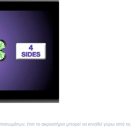
 πατωμάτων, έτσι το ακροατήριο μπορεί να κινηθεί γύρω από το,