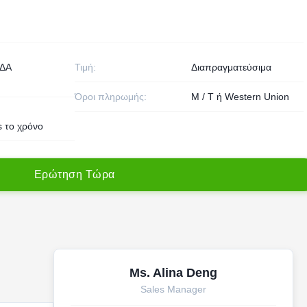
ΔΑ
Τιμή:
Διαπραγματεύσιμα
Όροι πληρωμής:
Μ / Τ ή Western Union
s το χρόνο
Ε
ρ
ώ
τ
η
σ
η
Τ
ώ
ρ
α
Ms. Alina Deng
Sales Manager